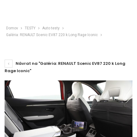
Domov
TESTY
Auto testy
Galéria: RENAULT Scenic EV87 220 k Long Rage Iconic
Návrat na "Galéria: RENAULT Scenic EV87 220 k Long
Rage Iconic"