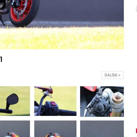
1
ĎALŠIE