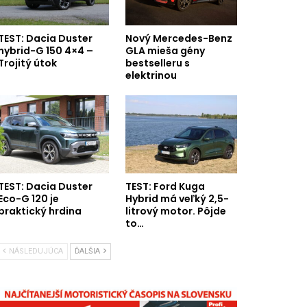
TEST: Dacia Duster
Nový Mercedes-Benz
hybrid-G 150 4×4 –
GLA mieša gény
Trojitý útok
bestselleru s
elektrinou
TEST: Dacia Duster
TEST: Ford Kuga
Eco-G 120 je
Hybrid má veľký 2,5-
praktický hrdina
litrový motor. Pôjde
to…
NÁSLEDUJÚCA
ĎALŠIA