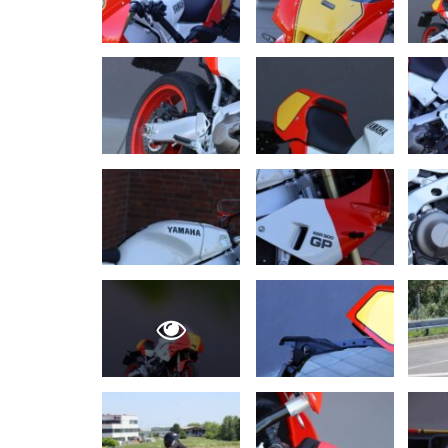
AUTO TESTY
TEST: Ford Kuga Hybrid má ve
2,5-litrový motor. Pôjde to…
Peter varga
júl 31, 2026
0