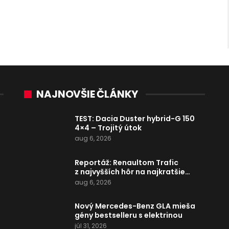
NAJNOVŠIE ČLÁNKY
TEST: Dacia Duster hybrid-G 150
4×4 – Trojitý útok
aug 6, 2026
Reportáž: Renaultom Trafic
z najvyšších hôr na najkratšie…
aug 6, 2026
Nový Mercedes-Benz GLA mieša
gény bestselleru s elektrinou
júl 31, 2026