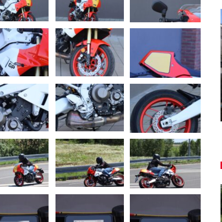
AUTO TESTY
ľký
TEST: Dacia Duster hybrid-G 150
4×4 – Trojitý útok
Daniel Balucha
aug 6, 2026
0