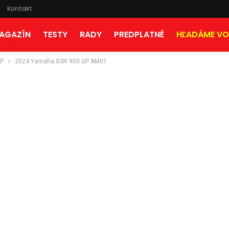
Kontakt
AGAZÍN
TESTY
RADY
PREDPLATNÉ
HĽADÁME VO
GP
2024 Yamaha XSR 900 GP AM01