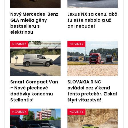
Nový Mercedes-Benz
Lexus NX za cenu, aká
GLA mieša gény
tu ešte nebola a už
bestselleru s
ani nebude!
elektrinou
NOVINKY
NOVINKY
Smart Compact Van
SLOVAKIA RING
– Nové plechové
ovládol cez víkend
dodávky koncernu
tento pretekár. Získal
Stellantis!
štyri víťazstvá!
NOVINKY
NOVINKY