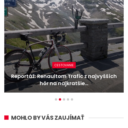
NOVINKY
Nový Mercedes-Benz GLA mieša gény
bestselleru s elektrinou
MOHLO BY VÁS ZAUJÍMAŤ