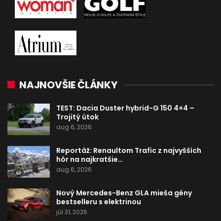
NAJNOVŠIE ČLÁNKY
TEST: Dacia Duster hybrid-G 150 4×4 –
Trojitý útok
aug 6, 2026
Reportáž: Renaultom Trafic z najvyšších
hôr na najkratšie…
aug 6, 2026
Nový Mercedes-Benz GLA mieša gény
bestselleru s elektrinou
júl 31, 2026