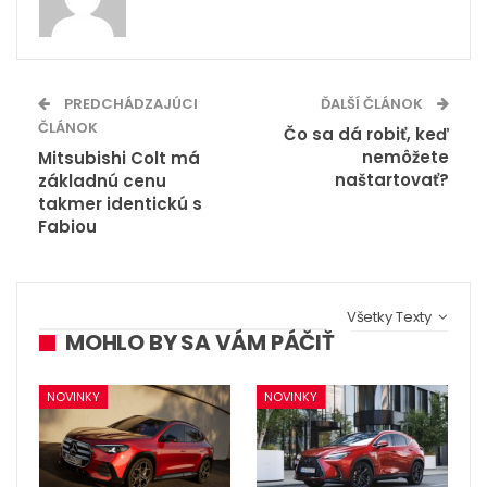
PREDCHÁDZAJÚCI
ĎALŠÍ ČLÁNOK
ČLÁNOK
Čo sa dá robiť, keď
nemôžete
Mitsubishi Colt má
naštartovať?
základnú cenu
takmer identickú s
Fabiou
Všetky Texty
MOHLO BY SA VÁM PÁČIŤ
NOVINKY
NOVINKY