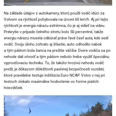
Na základe údajov z autokamery, ktorú použil vodič idúci za
Volvom sa rýchlosť pohybovala na úrovni 60 km/h. Aj pri tejto
rýchlosti je energia nárazu extrémna, čo je aj vidieť na videu.
Prekrytie v prípade čelného stretu bolo 50 percentné, takže
energiu nárazu musela odbúrať práve ľavá časť auta, kde sedí
vodič. Svoju úlohu zohralo aj šťastie, auto odhodilo nabok
a tým pádom bola šanca na prežitie väčšia. Dvere vodiča sa po
nehode dali otvoriť a tým pádom nebolo treba využiť špeciálnu
vyprosťovaciu techniku. To, že takúto hrozivú nehodu vodič
prežil, je dôkazom dôležitosti pasívnej bezpečnosti vozidiel,
ktoré pravidelne testuje inštitúcia Euro NCAP. Volvo v nej pri
testoch získalo maximálne hodnotenie vo forme piatich
hviezdičiek.