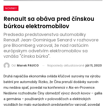
NOVINKY
Renault sa obáva pred čínskou
búrkou elektromobilov
Predseda predstavenstva automobilky
Renault Jean-Dominique Senard v rozhovore
pre Bloomberg varoval, že nad rastúcim
európskym odvetvím elektromobilov sa
vznáša "čínska búrka".
Naposledy aktualizované
júl 11, 2023
Od
Marek PAUCO
Druhá najväčšia ekonomika ovláda kľúčové suroviny na výrobu
batérií pre automobily.
Riziko, že Čína preruší dodávky surovín
mu nedáva spať, povedal na konferencii v Aix-en-Provence.
Nedávne rozhodnutie Číny obmedziť vývoz dvoch kovov – gallia
a germánia – používaných v polovodičoch a elektrických
vozidlách by malo európskych predstaviteľov varovať, povedal