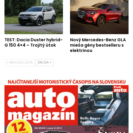
TEST: Dacia Duster hybrid-
Nový Mercedes-Benz GLA
G 150 4×4 – Trojitý útok
mieša gény bestselleru s
elektrinou
NÁSLEDUJÚCA
ĎALŠIA