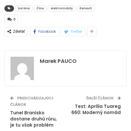
batéria
Čína
elektromobily
Renault
0
Facebook
Twitter
Zdieľať
Marek PAUCO
PREDCHÁDZAJÚCI
ĎALŠÍ ČLÁNOK
ČLÁNOK
Test: Aprilia Tuareg
660: Moderný nomád
Tunel Branisko
dostane druhú rúru,
je tu však problém