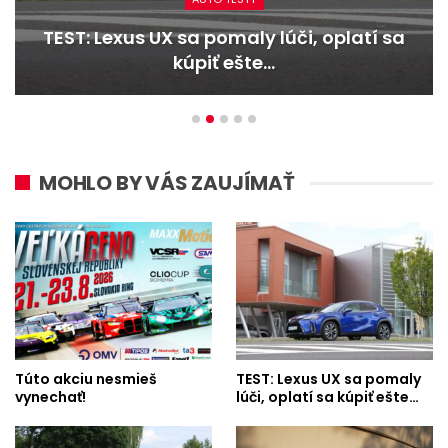
TEST: Lexus UX sa pomaly lúči, oplatí sa
kúpiť ešte…
MOHLO BY VÁS ZAUJÍMAŤ
Túto akciu nesmieš
TEST: Lexus UX sa pomaly
vynechať!
lúči, oplatí sa kúpiť ešte…