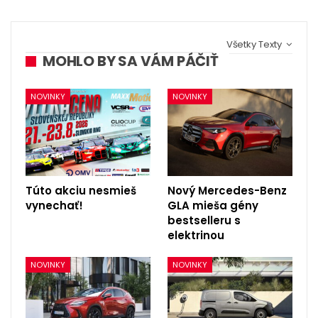
Všetky Texty
MOHLO BY SA VÁM PÁČIŤ
NOVINKY
NOVINKY
Túto akciu nesmieš
Nový Mercedes-Benz
vynechať!
GLA mieša gény
bestselleru s
elektrinou
NOVINKY
NOVINKY