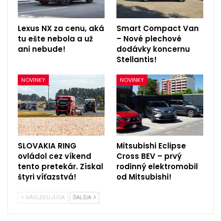
Lexus NX za cenu, aká
Smart Compact Van
tu ešte nebola a už
– Nové plechové
ani nebude!
dodávky koncernu
Stellantis!
NOVINKY
NOVINKY
SLOVAKIA RING
Mitsubishi Eclipse
ovládol cez víkend
Cross BEV – prvý
tento pretekár. Získal
rodinný elektromobil
štyri víťazstvá!
od Mitsubishi!
NÁSLEDUJÚCA
ĎALŠIA