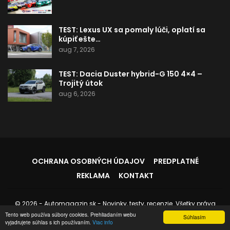
TEST: Lexus UX sa pomaly lúči, oplatí sa
kúpiť ešte…
aug 7, 2026
TEST: Dacia Duster hybrid-G 150 4×4 –
Trojitý útok
aug 6, 2026
OCHRANA OSOBNÝCH ÚDAJOV
PREDPLATNÉ
REKLAMA
KONTAKT
© 2026 - Automagazin.sk - Novinky, testy, recenzie. Všetky práva
vyhradené.
Tento web používa súbory cookies. Prehliadaním webu
Súhlasím
vyjadrujete súhlas s ich používaním.
Viac info
Stránku spravuje:
Instedo.com