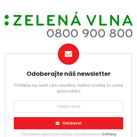
Odoberajte náš newsletter
Prihláste sa, nech vám neuniknú žiadne novinky zo sveta
automobilov
Odoberať
Odoslaním vyjadrujete súhlas s podmienkami
Ochrany