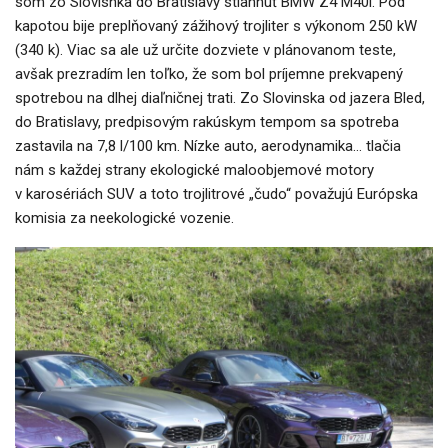
som zo Slovisnka do Bratislavy stiahnuť BMW Z4 M40i. Pod
kapotou bije preplňovaný zážihový trojliter s výkonom 250 kW
(340 k). Viac sa ale už určite dozviete v plánovanom teste,
avšak prezradím len toľko, že som bol príjemne prekvapený
spotrebou na dlhej diaľničnej trati. Zo Slovinska od jazera Bled,
do Bratislavy, predpisovým rakúskym tempom sa spotreba
zastavila na 7,8 l/100 km. Nízke auto, aerodynamika… tlačia
nám s každej strany ekologické maloobjemové motory
v karosériách SUV a toto trojlitrové „čudo“ považujú Európska
komisia za neekologické vozenie.