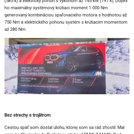
(585 k) a elektrický pohon s výkonom až 145 kW (197 k). Doplní
ho maximálny systémový krútiaci moment 1 000 Nm
generovaný kombináciou spaľovacieho motora s hodnotou až
750 Nm a elektrického pohonu systém s krútiacim momentom
až 280 Nm.
Bez strechy s trojlitrom
Cestou späť som dostal úlohu, ktorej som sa rád zhostil. Mal