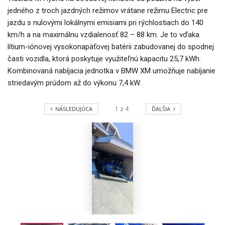
jedného z troch jazdných režimov vrátane režimu Electric pre
jazdu s nulovými lokálnymi emisiami pri rýchlostiach do 140
km/h a na maximálnu vzdialenosť 82 – 88 km. Je to vďaka
lítium-iónovej vysokonapäťovej batérii zabudovanej do spodnej
časti vozidla, ktorá poskytuje využiteľnú kapacitu 25,7 kWh.
Kombinovaná nabíjacia jednotka v BMW XM umožňuje nabíjanie
striedavým prúdom až do výkonu 7,4 kW.
NÁSLEDUJÚCA
ĎALŠIA
1
z
4