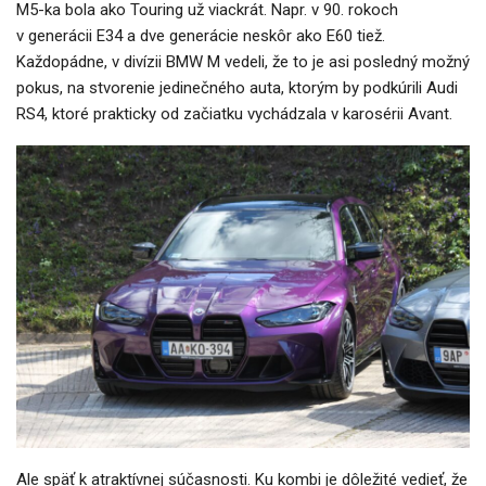
M5-ka bola ako Touring už viackrát. Napr. v 90. rokoch
v generácii E34 a dve generácie neskôr ako E60 tiež.
Každopádne, v divízii BMW M vedeli, že to je asi posledný možný
pokus, na stvorenie jedinečného auta, ktorým by podkúrili Audi
RS4, ktoré prakticky od začiatku vychádzala v karosérii Avant.
Ale späť k atraktívnej súčasnosti. Ku kombi je dôležité vedieť, že