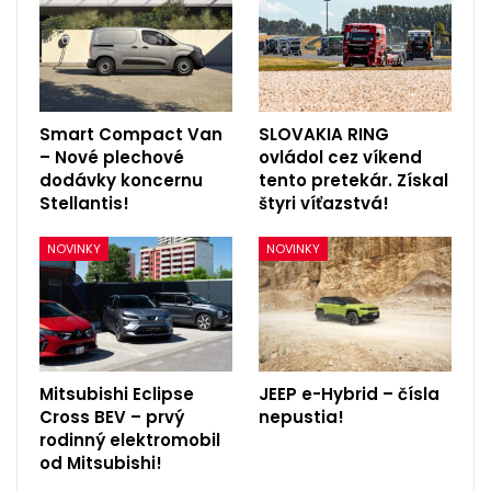
Smart Compact Van
SLOVAKIA RING
– Nové plechové
ovládol cez víkend
dodávky koncernu
tento pretekár. Získal
Stellantis!
štyri víťazstvá!
NOVINKY
NOVINKY
Mitsubishi Eclipse
JEEP e-Hybrid – čísla
Cross BEV – prvý
nepustia!
rodinný elektromobil
od Mitsubishi!