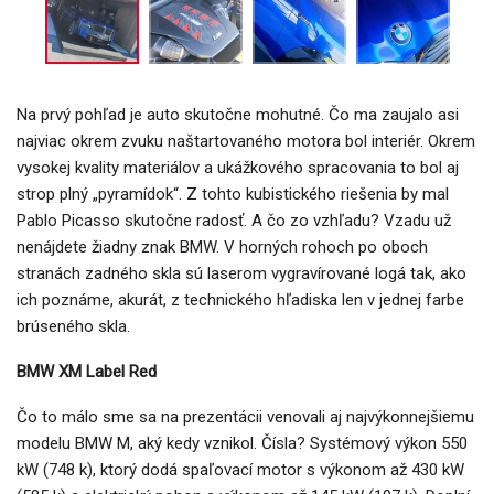
Na prvý pohľad je auto skutočne mohutné. Čo ma zaujalo asi
najviac okrem zvuku naštartovaného motora bol interiér. Okrem
vysokej kvality materiálov a ukážkového spracovania to bol aj
strop plný „pyramídok“. Z tohto kubistického riešenia by mal
Pablo Picasso skutočne radosť. A čo zo vzhľadu? Vzadu už
nenájdete žiadny znak BMW. V horných rohoch po oboch
stranách zadného skla sú laserom vygravírované logá tak, ako
ich poznáme, akurát, z technického hľadiska len v jednej farbe
brúseného skla.
BMW XM Label Red
Čo to málo sme sa na prezentácii venovali aj najvýkonnejšiemu
modelu BMW M, aký kedy vznikol. Čísla? Systémový výkon 550
kW (748 k), ktorý dodá spaľovací motor s výkonom až 430 kW