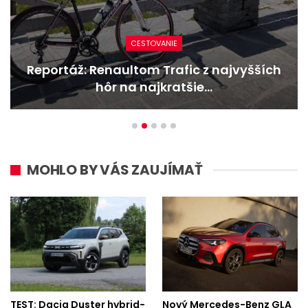
NOVINKY
Nový Mercedes-Benz GLA mieša gény
bestselleru s elektrinou
MOHLO BY VÁS ZAUJÍMAŤ
TEST: Dacia Duster hybrid-
Nový Mercedes-Benz GLA