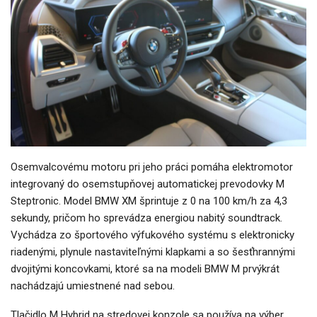
Osemvalcovému motoru pri jeho práci pomáha elektromotor
integrovaný do osemstupňovej automatickej prevodovky M
Steptronic. Model BMW XM šprintuje z 0 na 100 km/h za 4,3
sekundy, pričom ho sprevádza energiou nabitý soundtrack.
Vychádza zo športového výfukového systému s elektronicky
riadenými, plynule nastaviteľnými klapkami a so šesťhrannými
dvojitými koncovkami, ktoré sa na modeli BMW M prvýkrát
nachádzajú umiestnené nad sebou.
Tlačidlo M Hybrid na stredovej konzole sa používa na výber