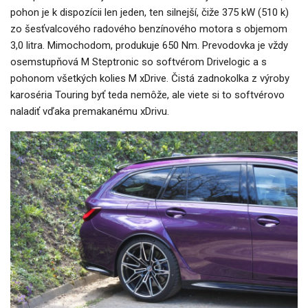
pohon je k dispozícii len jeden, ten silnejší, čiže 375 kW (510 k)
zo šesťvalcového radového benzínového motora s objemom
3,0 litra. Mimochodom, produkuje 650 Nm. Prevodovka je vždy
osemstupňová M Steptronic so softvérom Drivelogic a s
pohonom všetkých kolies M xDrive. Čistá zadnokolka z výroby
karoséria Touring byť teda nemôže, ale viete si to softvérovo
naladiť vďaka premakanému xDrivu.