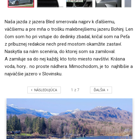
Naša jazda z jazera Bled smerovala najprv k ďalšiemu,
väčšiemu a pre mňa o trošku malebnejšiemu jazeru Bohinj. Len
čom som ho pri vstupe do dedinky zbadal, kričal som na Peťa
z príbuznej redakcie nech pred mostom okamžite zastaví.
Naskytla sa nám scenéria, do ktorej som sa zamiloval.
A zamiluje sa do nej každý, kto toto miesto navštívi. Krásna
voda, hory… no proste nádhera. Mimochodom, je to najhlbšie a
najväčšie jazero v Slovinsku.
NÁSLEDUJÚCA
ĎALŠIA
1
z
7