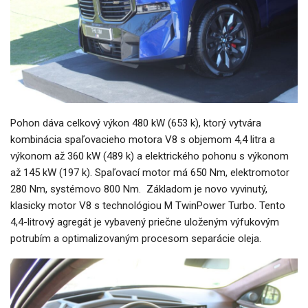
Pohon dáva celkový výkon 480 kW (653 k), ktorý vytvára
kombinácia spaľovacieho motora V8 s objemom 4,4 litra a
výkonom až 360 kW (489 k) a elektrického pohonu s výkonom
až 145 kW (197 k). Spaľovací motor má 650 Nm, elektromotor
280 Nm, systémovo 800 Nm. Základom je novo vyvinutý,
klasicky motor V8 s technológiou M TwinPower Turbo. Tento
4,4-litrový agregát je vybavený priečne uloženým výfukovým
potrubím a optimalizovaným procesom separácie oleja.