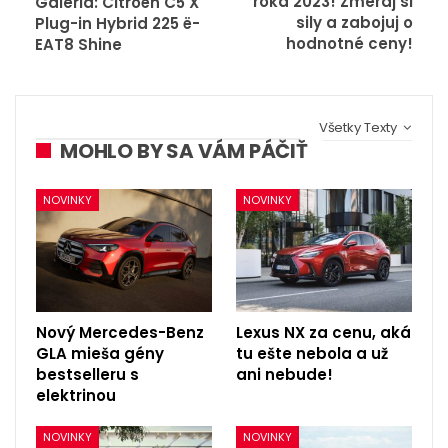
roka 2023! Zmeraj si
Galéria: Citroën C5 X
sily a zabojuj o
Plug-in Hybrid 225 ë-
hodnotné ceny!
EAT8 Shine
Všetky Texty
MOHLO BY SA VÁM PÁČIŤ
NOVINKY
NOVINKY
Nový Mercedes-Benz
Lexus NX za cenu, aká
GLA mieša gény
tu ešte nebola a už
bestselleru s
ani nebude!
elektrinou
NOVINKY
NOVINKY