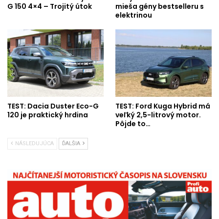
G 150 4×4 – Trojitý útok
mieša gény bestselleru s
elektrinou
TEST: Dacia Duster Eco-G
TEST: Ford Kuga Hybrid má
120 je praktický hrdina
veľký 2,5-litrový motor.
Pôjde to…
NÁSLEDUJÚCA
ĎALŠIA