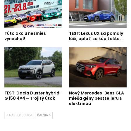
Túto akciu nesmieš
TEST: Lexus UX sa pomaly
vynechať!
lúči, oplatí sa kúpiť ešte…
TEST: Dacia Duster hybrid-
Nový Mercedes-Benz GLA
G 150 4×4 – Trojitý útok
mieša gény bestselleru s
elektrinou
NÁSLEDUJÚCA
ĎALŠIA