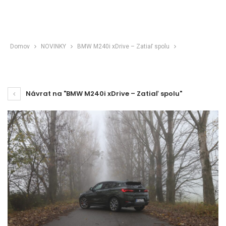
Domov
NOVINKY
BMW M240i xDrive – Zatiaľ spolu
Návrat na "BMW M240i xDrive – Zatiaľ spolu"