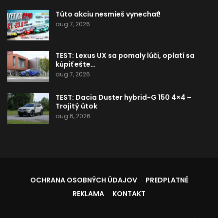
Túto akciu nesmieš vynechať!
aug 7, 2026
TEST: Lexus UX sa pomaly lúči, oplatí sa
kúpiť ešte…
aug 7, 2026
TEST: Dacia Duster hybrid-G 150 4×4 –
Trojitý útok
aug 6, 2026
OCHRANA OSOBNÝCH ÚDAJOV
PREDPLATNÉ
REKLAMA
KONTAKT