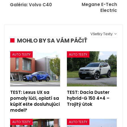
Megane E-Tech
Galéria: Volvo C40
Electric
Všetky Texty
MOHLO BY SA VÁM PÁČIŤ
AUTO TESTY
AUTO TESTY
TEST: Lexus UX sa
TEST: Dacia Duster
pomaly lúči, oplatí sa
hybrid-G 150 4×4 –
kúpiť ešte dosluhujúci
Trojitý útok
model?
AUTO TESTY
AUTO TESTY