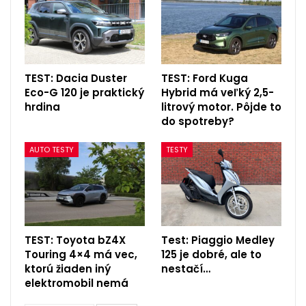
TEST: Dacia Duster
TEST: Ford Kuga
Eco-G 120 je praktický
Hybrid má veľký 2,5-
hrdina
litrový motor. Pôjde to
do spotreby?
AUTO TESTY
TESTY
TEST: Toyota bZ4X
Test: Piaggio Medley
Touring 4×4 má vec,
125 je dobré, ale to
ktorú žiaden iný
nestačí…
elektromobil nemá