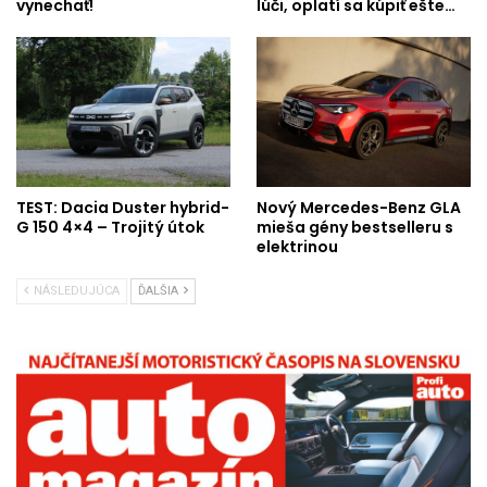
vynechať!
lúči, oplatí sa kúpiť ešte…
TEST: Dacia Duster hybrid-
Nový Mercedes-Benz GLA
G 150 4×4 – Trojitý útok
mieša gény bestselleru s
elektrinou
NÁSLEDUJÚCA
ĎALŠIA