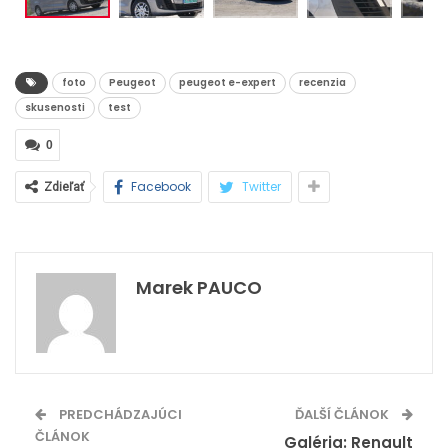
foto
Peugeot
peugeot e-expert
recenzia
skusenosti
test
0
Facebook
Twitter
Zdieľať
Marek PAUCO
PREDCHÁDZAJÚCI
ĎALŠÍ ČLÁNOK
ČLÁNOK
Galéria: Renault