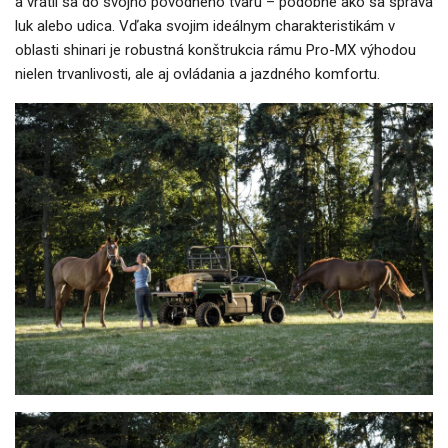
a vrátil sa do svojho pôvodného tvaru – podobne ako sa správa
luk alebo udica. Vďaka svojim ideálnym charakteristikám v
oblasti shinari je robustná konštrukcia rámu Pro-MX výhodou
nielen trvanlivosti, ale aj ovládania a jazdného komfortu.