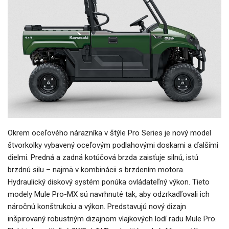
Okrem oceľového nárazníka v štýle Pro Series je nový model
štvorkolky vybavený oceľovým podlahovými doskami a ďalšími
dielmi. Predná a zadná kotúčová brzda zaisťuje silnú, istú
brzdnú silu – najmä v kombinácii s brzdením motora.
Hydraulický diskový systém ponúka ovládateľný výkon. Tieto
modely Mule Pro-MX sú navrhnuté tak, aby odzrkadľovali ich
náročnú konštrukciu a výkon. Predstavujú nový dizajn
inšpirovaný robustným dizajnom vlajkových lodí radu Mule Pro.