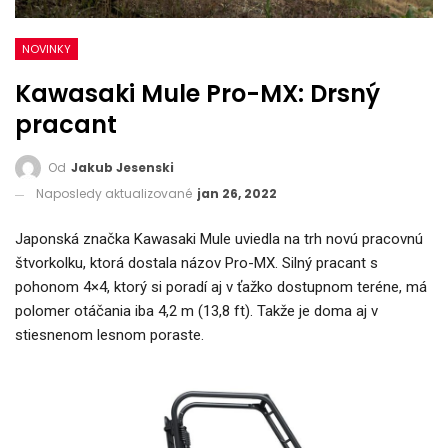
NOVINKY
Kawasaki Mule Pro-MX: Drsný
pracant
Od
Jakub Jesenski
Naposledy aktualizované
jan 26, 2022
Japonská značka Kawasaki Mule uviedla na trh novú pracovnú
štvorkolku, ktorá dostala názov Pro-MX. Silný pracant s
pohonom 4×4, ktorý si poradí aj v ťažko dostupnom teréne, má
polomer otáčania iba 4,2 m (13,8 ft). Takže je doma aj v
stiesnenom lesnom poraste.