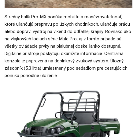
Stredný balík Pro-MX ponúka mobilitu a manévrovateľnosť,
ktoré uľahčujú prepravu po úzkych chodníkoch, uľahčuje prácu
alebo dopraví výstroj na víkend do odľahlej krajiny. Rovnako ako
na vlajkových lodiach série Mule Pro, aj v tomto prípade sú
všetky ovládacie prvky na plalubnej doske ľahko dostupné.
Digitálne prístroje poskytujú okamžité informácie. Centrálna
konzola je pripravená na doplnkový zvukový systém. Úložný
zásobník (5,3 litra) umiestnený pod sedadlom pre cestujúcich
ponúka pohodlné uloženie.