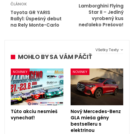
ČLÁNOK
Lamborghini Flying
Star II – Jediný
Toyota GR YARIS
vyrobený kus
Rally1: Úspešný debut
neďaleko Prešova!
na Rely Monte-Carlo
Všetky Texty
MOHLO BY SA VÁM PÁČIŤ
NOVINKY
NOVINKY
Túto akciu nesmieš
Nový Mercedes-Benz
vynechať!
GLA mieša gény
bestselleru s
elektrinou