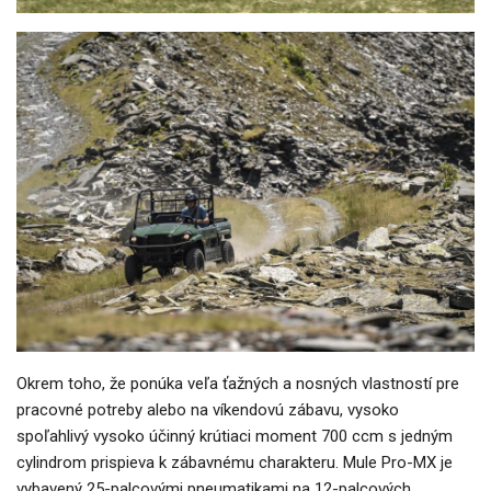
Okrem toho, že ponúka veľa ťažných a nosných vlastností pre
pracovné potreby alebo na víkendovú zábavu, vysoko
spoľahlivý vysoko účinný krútiaci moment 700 ccm s jedným
cylindrom prispieva k zábavnému charakteru. Mule Pro-MX je
vybavený 25-palcovými pneumatikami na 12-palcových