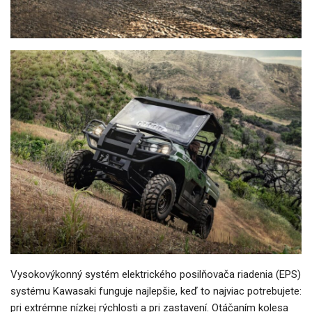
Vysokovýkonný systém elektrického posilňovača riadenia (EPS)
systému Kawasaki funguje najlepšie, keď to najviac potrebujete:
pri extrémne nízkej rýchlosti a pri zastavení. Otáčaním kolesa