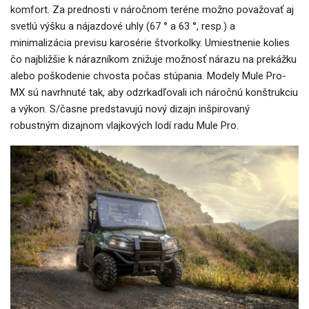
komfort. Za prednosti v náročnom teréne možno považovať aj
svetlú výšku a nájazdové uhly (67 ° a 63 °, resp.) a
minimalizácia previsu karosérie štvorkolky. Umiestnenie kolies
čo najbližšie k nárazníkom znižuje možnosť nárazu na prekážku
alebo poškodenie chvosta počas stúpania. Modely Mule Pro-
MX sú navrhnuté tak, aby odzrkadľovali ich náročnú konštrukciu
a výkon. S/časne predstavujú nový dizajn inšpirovaný
robustným dizajnom vlajkových lodí radu Mule Pro.