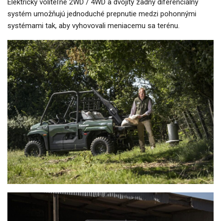
Elektricky voliteľné 2WD / 4WD a dvojitý zadný diferenciálny
systém umožňujú jednoduché prepnutie medzi pohonnými
systémami tak, aby vyhovovali meniacemu sa terénu.