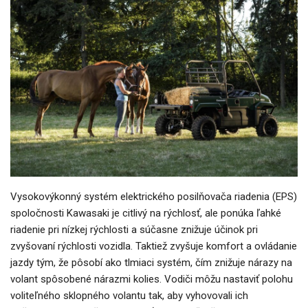
Vysokovýkonný systém elektrického posilňovača riadenia (EPS)
spoločnosti Kawasaki je citlivý na rýchlosť, ale ponúka ľahké
riadenie pri nízkej rýchlosti a súčasne znižuje účinok pri
zvyšovaní rýchlosti vozidla. Taktiež zvyšuje komfort a ovládanie
jazdy tým, že pôsobí ako tlmiaci systém, čím znižuje nárazy na
volant spôsobené nárazmi kolies. Vodiči môžu nastaviť polohu
voliteľného sklopného volantu tak, aby vyhovovali ich