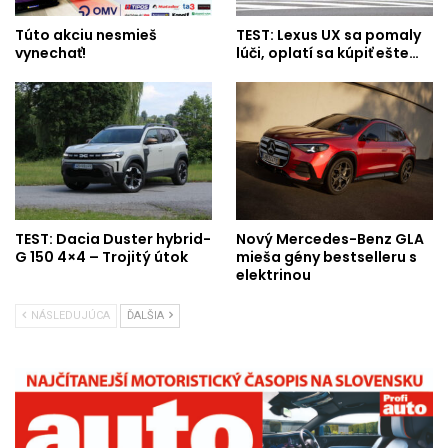
Túto akciu nesmieš
TEST: Lexus UX sa pomaly
vynechať!
lúči, oplatí sa kúpiť ešte…
TEST: Dacia Duster hybrid-
Nový Mercedes-Benz GLA
G 150 4×4 – Trojitý útok
mieša gény bestselleru s
elektrinou
NÁSLEDUJÚCA
ĎALŠIA