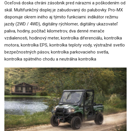
Oceľová doska chráni zásobník pred nárazmi a poškodením od
skál. Multifunkčný displej je zabudovaný do palubovky. Pro-MX
disponuje okrem iného aj týmito funkciami: indikátor režimu
jazdy (2WD / 4WD), digitálny rýchlomer, digitálny ukazovateľ
paliva, hodiny, počítač kilometrov, dva denné merače
vzdialenosti, hodinový meter, kontrolka diferenciálu, kontrolka
motora, kontrolka EPS, kontrolka teploty vody, výstražné svetlo
bezpečnostných pásov, kontrolka parkovacieho svetla,
kontrolka spätného chodu a neutrálna kontrolka