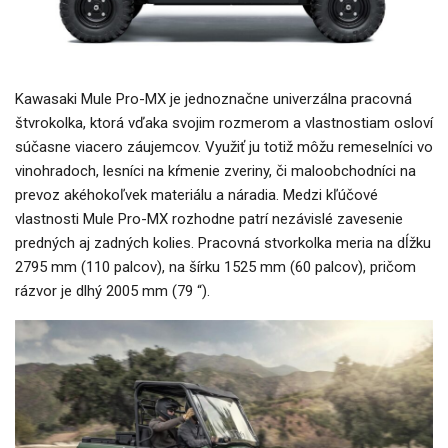
Kawasaki Mule Pro-MX je jednoznačne univerzálna pracovná
štvrokolka, ktorá vďaka svojim rozmerom a vlastnostiam osloví
súčasne viacero záujemcov. Využiť ju totiž môžu remeselníci vo
vinohradoch, lesníci na kŕmenie zveriny, či maloobchodníci na
prevoz akéhokoľvek materiálu a náradia. Medzi kľúčové
vlastnosti Mule Pro-MX rozhodne patrí nezávislé zavesenie
predných aj zadných kolies. Pracovná stvorkolka meria na dĺžku
2795 mm (110 palcov), na šírku 1525 mm (60 palcov), pričom
rázvor je dlhý 2005 mm (79 “).