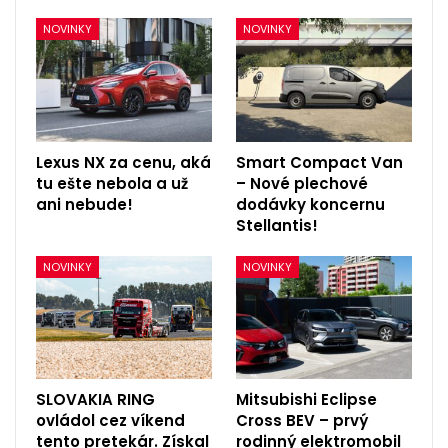
NOVINKY
NOVINKY
Lexus NX za cenu, aká
Smart Compact Van
tu ešte nebola a už
– Nové plechové
ani nebude!
dodávky koncernu
Stellantis!
NOVINKY
NOVINKY
SLOVAKIA RING
Mitsubishi Eclipse
ovládol cez víkend
Cross BEV – prvý
tento pretekár. Získal
rodinný elektromobil