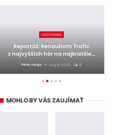
CESTOVANIE
Reportáž: Renaultom Trafic
Nový
z najvyšších hôr na najkratšie…
gén
Peter varga
aug 6, 2026
0
MOHLO BY VÁS ZAUJÍMAŤ