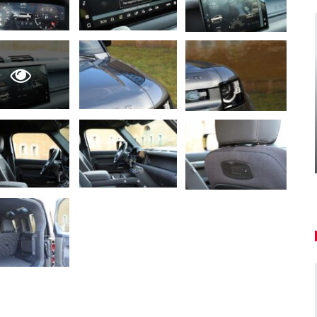
AUTO TESTY
ľký
TEST: Dacia Duster hybrid-G 150
4×4 – Trojitý útok
Daniel Balucha
aug 6, 2026
0