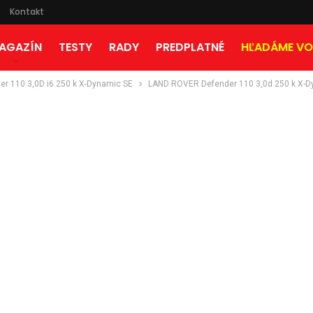
Kontakt
AGAZÍN
TESTY
RADY
PREDPLATNÉ
HĽADÁME VO
der 110 3,0D i6 250 k X-Dynamic SE
LAND ROVER Defender 110 3,0d 250 k X-D