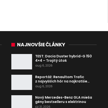
NAJNOVŠIE ČLÁNKY
TEST: Dacia Duster hybrid-G 150
4×4 – Trojitý útok
aug 6, 2026
Reportáž: Renaultom Trafic
z najvyšších hôr na najkratšie…
aug 6, 2026
Nový Mercedes-Benz GLA mieša
gény bestselleru s elektrinou
júl 31, 2026