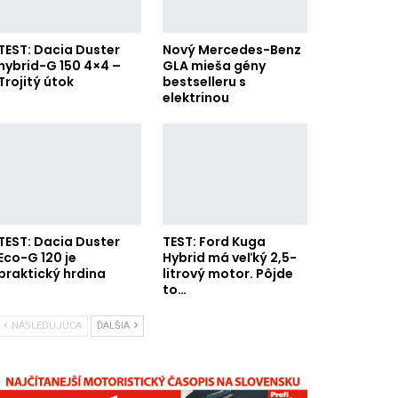
TEST: Dacia Duster
Nový Mercedes-Benz
hybrid-G 150 4×4 –
GLA mieša gény
Trojitý útok
bestselleru s
elektrinou
TEST: Dacia Duster
TEST: Ford Kuga
Eco-G 120 je
Hybrid má veľký 2,5-
praktický hrdina
litrový motor. Pôjde
to…
NÁSLEDUJÚCA
ĎALŠIA