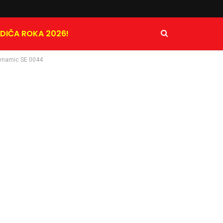
DIČA ROKA 2026!
ynamic SE 0044