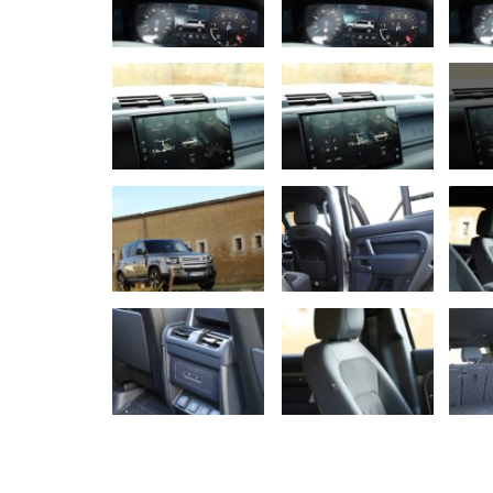
AUTO TESTY
TEST: Ford Kuga Hybrid má ve
2,5-litrový motor. Pôjde to…
Peter varga
júl 31, 2026
0