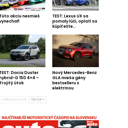
Túto akciu nesmieš
TEST: Lexus UX sa
vynechať!
pomaly lúči, oplatí sa
kúpiť ešte…
TEST: Dacia Duster
Nový Mercedes-Benz
hybrid-G 150 4×4 –
GLA mieša gény
Trojitý útok
bestselleru s
elektrinou
NÁSLEDUJÚCA
ĎALŠIA