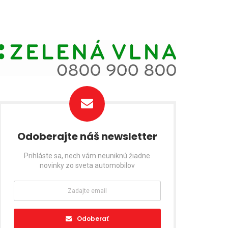
Odoberajte náš newsletter
Prihláste sa, nech vám neuniknú žiadne
novinky zo sveta automobilov
Odoberať