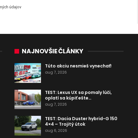
ných údajov
NAJNOVŠIE ČLÁNKY
Túto akciu nesmieš vynechať!
aug 7, 2026
TEST: Lexus UX sa pomaly lúči,
oplatí sa kúpiť ešte…
aug 7, 2026
TEST: Dacia Duster hybrid-G 150
4×4 – Trojitý útok
aug 6, 2026