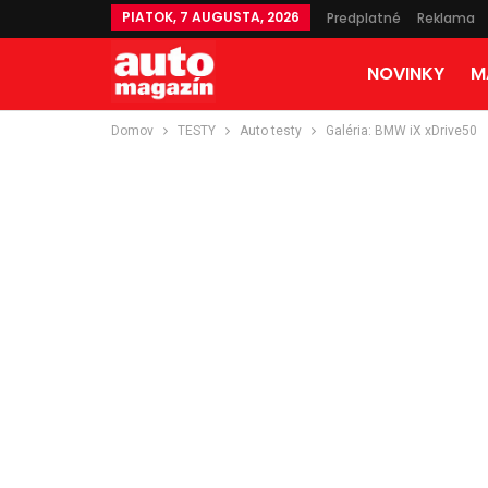
PIATOK, 7 AUGUSTA, 2026
Predplatné
Reklama
NOVINKY
M
Domov
TESTY
Auto testy
Galéria: BMW iX xDrive50