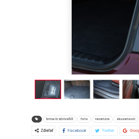
NOVINKY
Nový Mercedes-Benz GLA mie
gény bestselleru s elektrino
Majo Bona
júl 31, 2026
0
bmw iX xDrive50
foto
recenzia
skusenosti
Facebook
Twitter
Goo
Zdieľať