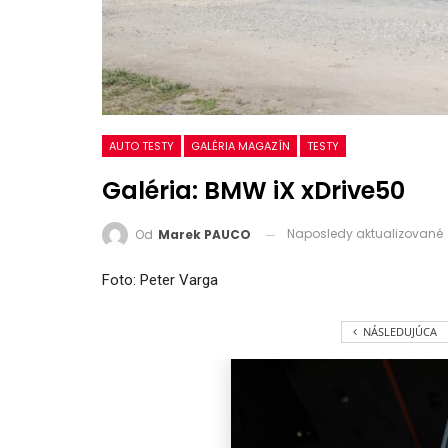
AUTO TESTY
GALÉRIA MAGAZÍN
TESTY
Galéria: BMW iX xDrive50
Naposledy aktualizované
Od
Marek PAUCO
Foto: Peter Varga
NÁSLEDUJÚCA