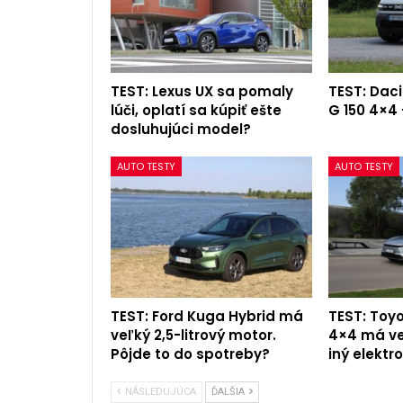
TEST: Lexus UX sa pomaly
TEST: Daci
lúči, oplatí sa kúpiť ešte
G 150 4×4 
dosluhujúci model?
AUTO TESTY
AUTO TESTY
TEST: Ford Kuga Hybrid má
TEST: Toy
veľký 2,5-litrový motor.
4×4 má ve
Pôjde to do spotreby?
iný elekt
NÁSLEDUJÚCA
ĎALŠIA