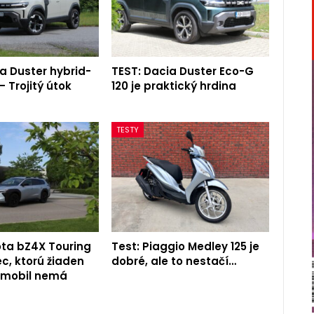
a Duster hybrid-
TEST: Dacia Duster Eco-G
– Trojitý útok
120 je praktický hrdina
TESTY
ota bZ4X Touring
Test: Piaggio Medley 125 je
c, ktorú žiaden
dobré, ale to nestačí…
romobil nemá