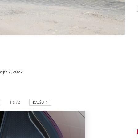
apr 2, 2022
ĎALŠIA
1
z
72