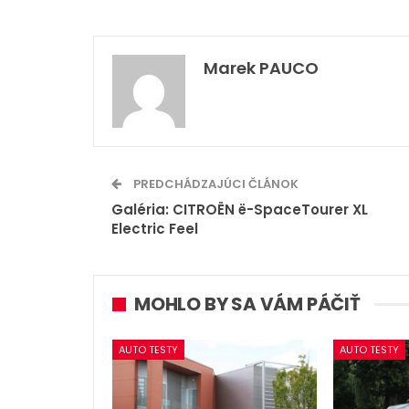
Marek PAUCO
PREDCHÁDZAJÚCI ČLÁNOK
Galéria: CITROËN ë-SpaceTourer XL
Electric Feel
MOHLO BY SA VÁM PÁČIŤ
AUTO TESTY
AUTO TESTY