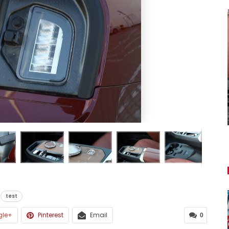
NOVINKY
ša
u
Túto akciu nesmieš vynechať!
Majo Bona
aug 7, 2026
0
test
gle+
Pinterest
Email
0