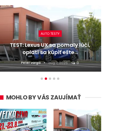
AUTO TESTY
TEST: Lexus UX sa pomaly lúči,
TEST:
oplatí sa kúpiť ešte…
Peter varga
D
aug 7, 2026
0
MOHLO BY VÁS ZAUJÍMAŤ