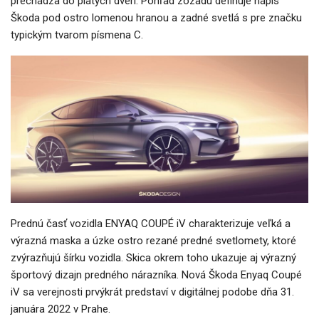
prechádza do piatych dverí. Pohľad zozadu definuje nápis
Škoda pod ostro lomenou hranou a zadné svetlá s pre značku
typickým tvarom písmena C.
Prednú časť vozidla ENYAQ COUPÉ iV charakterizuje veľká a
výrazná maska a úzke ostro rezané predné svetlomety, ktoré
zvýrazňujú šírku vozidla. Skica okrem toho ukazuje aj výrazný
športový dizajn predného nárazníka. Nová Škoda Enyaq Coupé
iV sa verejnosti prvýkrát predstaví v digitálnej podobe dňa 31.
januára 2022 v Prahe.