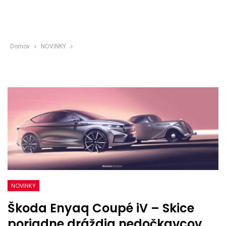
Domov
NOVINKY
NOVINKY
Škoda Enyaq Coupé iV – Skice
poriadne dráždia nedočkavcov