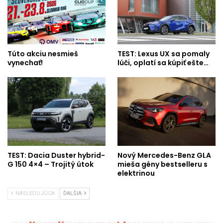
Túto akciu nesmieš
TEST: Lexus UX sa pomaly
vynechať!
lúči, oplatí sa kúpiť ešte…
TEST: Dacia Duster hybrid-
Nový Mercedes-Benz GLA
G 150 4×4 – Trojitý útok
mieša gény bestselleru s
elektrinou
NÁSLEDUJÚCA
ĎALŠIA