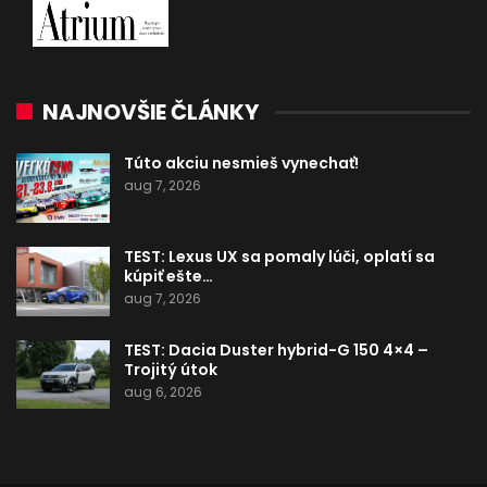
NAJNOVŠIE ČLÁNKY
Túto akciu nesmieš vynechať!
aug 7, 2026
TEST: Lexus UX sa pomaly lúči, oplatí sa
kúpiť ešte…
aug 7, 2026
TEST: Dacia Duster hybrid-G 150 4×4 –
Trojitý útok
aug 6, 2026