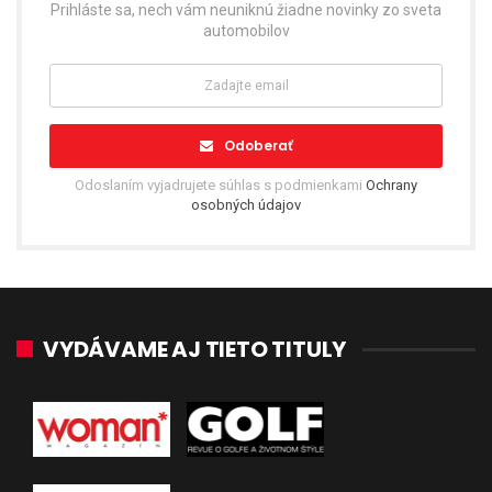
Prihláste sa, nech vám neuniknú žiadne novinky zo sveta
automobilov
Odoberať
Odoslaním vyjadrujete súhlas s podmienkami
Ochrany
osobných údajov
VYDÁVAME AJ TIETO TITULY