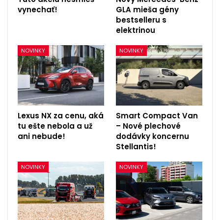
vynechať!
GLA mieša gény
bestselleru s
elektrinou
NOVINKY
NOVINKY
Lexus NX za cenu, aká
Smart Compact Van
tu ešte nebola a už
– Nové plechové
ani nebude!
dodávky koncernu
Stellantis!
NOVINKY
NOVINKY