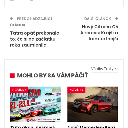
PREDCHÁDZAJÚCI
ĎALŠÍ ČLÁNOK
ČLÁNOK
Nový Citroën C5
Aircross: Krajší a
Tatra opäť prekonala
komfortnejší
to, čo si na začiatku
roka zaumienila
Všetky Texty
MOHLO BY SA VÁM PÁČIŤ
NOVINKY
NOVINKY
Túto akciu nesmieš
Nový Mercedes-Benz