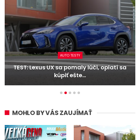
AUTO TESTY
 sa pomaly lúči, oplatí sa
TEST: Dacia D
kúpiť ešte…
MOHLO BY VÁS ZAUJÍMAŤ