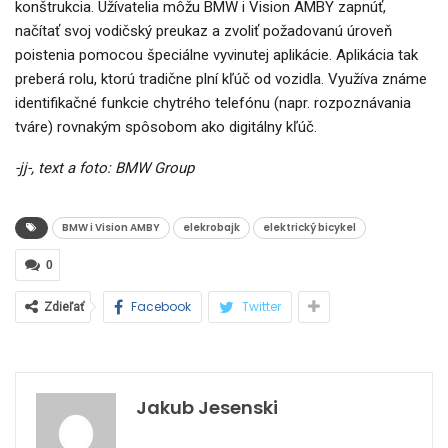
konštrukcia. Užívatelia môžu BMW i Vision AMBY zapnúť,
načítať svoj vodičský preukaz a zvoliť požadovanú úroveň
poistenia pomocou špeciálne vyvinutej aplikácie. Aplikácia tak
preberá rolu, ktorú tradične plní kľúč od vozidla. Využíva známe
identifikačné funkcie chytrého telefónu (napr. rozpoznávania
tváre) rovnakým spôsobom ako digitálny kľúč.
-jj-, text a foto: BMW Group
BMW i Vision AMBY
elekrobajk
elektrický bicykel
0
Facebook
Twitter
Zdieľať
Jakub Jesenski