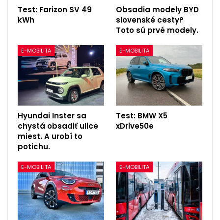
Test: Farizon SV 49
Obsadia modely BYD
kWh
slovenské cesty?
Toto sú prvé modely.
E-MOBILITA
E-MOBILITA
Hyundai Inster sa
Test: BMW X5
chystá obsadiť ulice
xDrive50e
miest. A urobí to
potichu.
E-MOBILITA
E-MOBILITA