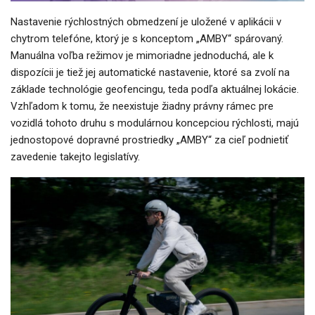
Nastavenie rýchlostných obmedzení je uložené v aplikácii v
chytrom telefóne, ktorý je s konceptom „AMBY“ spárovaný.
Manuálna voľba režimov je mimoriadne jednoduchá, ale k
dispozícii je tiež jej automatické nastavenie, ktoré sa zvolí na
základe technológie geofencingu, teda podľa aktuálnej lokácie.
Vzhľadom k tomu, že neexistuje žiadny právny rámec pre
vozidlá tohoto druhu s modulárnou koncepciou rýchlosti, majú
jednostopové dopravné prostriedky „AMBY“ za cieľ podnietiť
zavedenie takejto legislatívy.