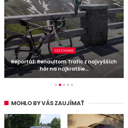
NOVINKY
Nový Mercedes-Benz GLA mieša gény
bestselleru s elektrinou
MOHLO BY VÁS ZAUJÍMAŤ