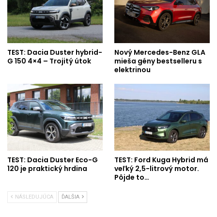
TEST: Dacia Duster hybrid-
Nový Mercedes-Benz GLA
G 150 4×4 – Trojitý útok
mieša gény bestselleru s
elektrinou
TEST: Dacia Duster Eco-G
TEST: Ford Kuga Hybrid má
120 je praktický hrdina
veľký 2,5-litrový motor.
Pôjde to…
NÁSLEDUJÚCA
ĎALŠIA