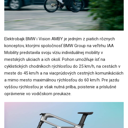
Elektrobajk BMW i Vision AMBY je jedným z piatich rôznych
konceptov, ktorými spoločnosť BMW Group na veľtrhu IAA
Mobility predstavila svoju víziu individuálnej mobility v
mestských uliciach a ich okolí. Pohon umožňuje ísť na
cyklistických chodníkoch rýchlosťou do 25 km/h, na cestách v
meste do 45 km/h a na viacprúdových cestných komunikáciách
a mimo mesto maximálnou rýchlosťou do 60 km/h. Pre jazdu
vyššou rýchlosťou je však nutná prilba, poistenie a príslušné
oprávnenie vo vodičskom preukaze.