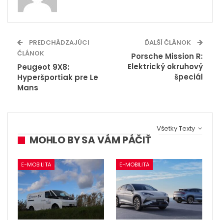
PREDCHÁDZAJÚCI
ĎALŠÍ ČLÁNOK
ČLÁNOK
Porsche Mission R:
Elektrický okruhový
Peugeot 9X8:
špeciál
Hyperšportiak pre Le
Mans
Všetky Texty
MOHLO BY SA VÁM PÁČIŤ
E-MOBILITA
E-MOBILITA