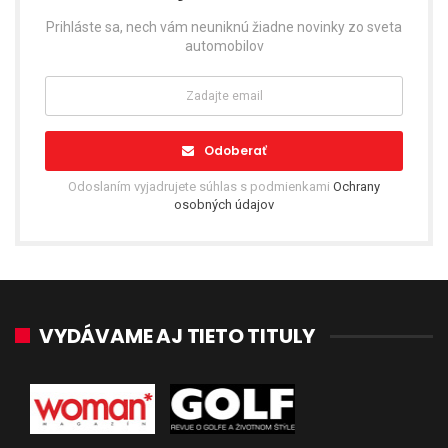
Prihláste sa, nech vám neuniknú žiadne novinky zo sveta
automobilov
Odoberať
Odoslaním vyjadrujete súhlas s podmienkami
Ochrany
osobných údajov
VYDÁVAME AJ TIETO TITULY