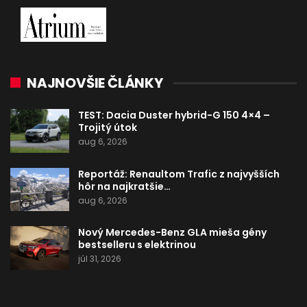
NAJNOVŠIE ČLÁNKY
TEST: Dacia Duster hybrid-G 150 4×4 –
Trojitý útok
aug 6, 2026
Reportáž: Renaultom Trafic z najvyšších
hôr na najkratšie…
aug 6, 2026
Nový Mercedes-Benz GLA mieša gény
bestselleru s elektrinou
júl 31, 2026