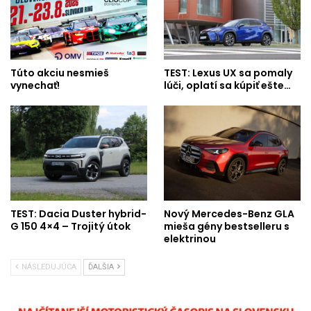
Túto akciu nesmieš
TEST: Lexus UX sa pomaly
vynechať!
lúči, oplatí sa kúpiť ešte…
TEST: Dacia Duster hybrid-
Nový Mercedes-Benz GLA
G 150 4×4 – Trojitý útok
mieša gény bestselleru s
elektrinou
NÁSLEDUJÚCA
ĎALŠIA