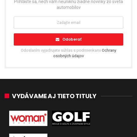
Prihláste sa, nech vám neuniknú žiadne novinky zo sveta
automobilov
Odoberať
Odoslaním vyjadrujete súhlas s podmienkami
Ochrany
osobných údajov
VYDÁVAME AJ TIETO TITULY