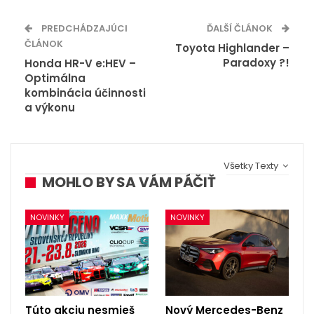
PREDCHÁDZAJÚCI
ĎALŠÍ ČLÁNOK
ČLÁNOK
Toyota Highlander –
Paradoxy ?!
Honda HR-V e:HEV –
Optimálna
kombinácia účinnosti
a výkonu
Všetky Texty
MOHLO BY SA VÁM PÁČIŤ
NOVINKY
NOVINKY
Túto akciu nesmieš
Nový Mercedes-Benz