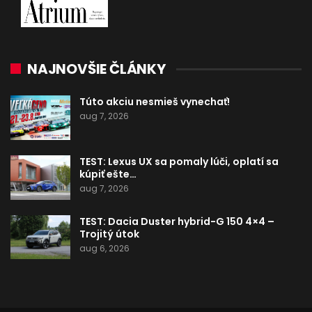
NAJNOVŠIE ČLÁNKY
Túto akciu nesmieš vynechať!
aug 7, 2026
TEST: Lexus UX sa pomaly lúči, oplatí sa
kúpiť ešte…
aug 7, 2026
TEST: Dacia Duster hybrid-G 150 4×4 –
Trojitý útok
aug 6, 2026