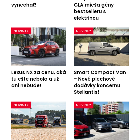
vynechať!
GLA mieša gény
bestselleru s
elektrinou
NOVINKY
NOVINKY
Lexus NX za cenu, aká
Smart Compact Van
tu ešte nebola a už
– Nové plechové
ani nebude!
dodávky koncernu
Stellantis!
NOVINKY
NOVINKY