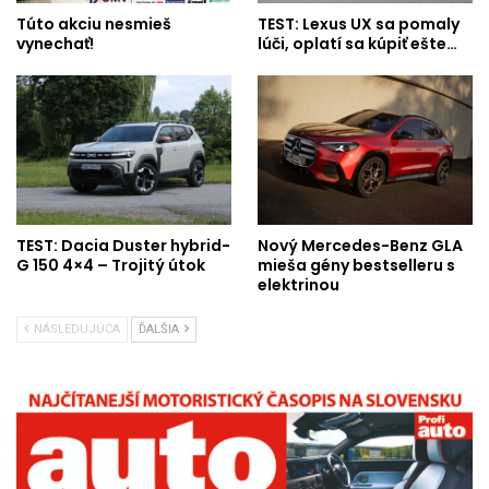
Túto akciu nesmieš
TEST: Lexus UX sa pomaly
vynechať!
lúči, oplatí sa kúpiť ešte…
TEST: Dacia Duster hybrid-
Nový Mercedes-Benz GLA
G 150 4×4 – Trojitý útok
mieša gény bestselleru s
elektrinou
NÁSLEDUJÚCA
ĎALŠIA