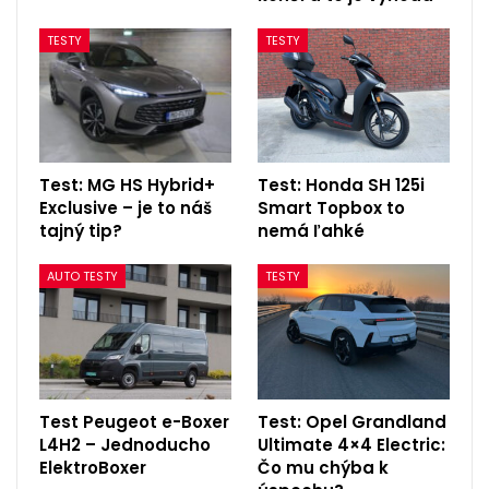
TESTY
TESTY
Test: MG HS Hybrid+
Test: Honda SH 125i
Exclusive – je to náš
Smart Topbox to
tajný tip?
nemá ľahké
AUTO TESTY
TESTY
Test Peugeot e-Boxer
Test: Opel Grandland
L4H2 – Jednoducho
Ultimate 4×4 Electric:
ElektroBoxer
Čo mu chýba k