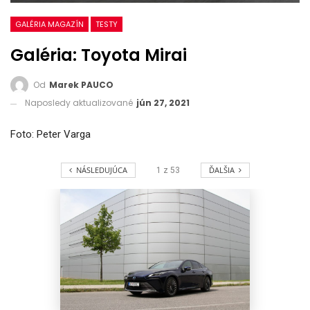
GALÉRIA MAGAZÍN
TESTY
Galéria: Toyota Mirai
Od
Marek PAUCO
Naposledy aktualizované
jún 27, 2021
Foto: Peter Varga
NÁSLEDUJÚCA
ĎALŠIA
1
z
53