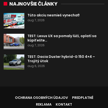
NAJNOVŠIE ČLÁNKY
Túto akciu nesmieš vynechať!
aug 7, 2026
TEST: Lexus UX sa pomaly lúči, oplatí sa
kúpiť ešte…
aug 7, 2026
TEST: Dacia Duster hybrid-G 150 4×4 –
Trojitý útok
aug 6, 2026
OCHRANA OSOBNÝCH ÚDAJOV
PREDPLATNÉ
REKLAMA
KONTAKT