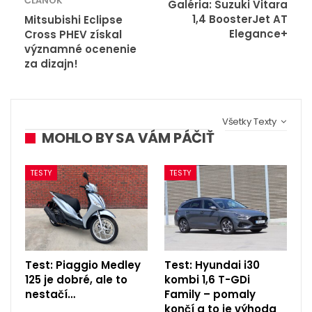
ČLÁNOK
Galéria: Suzuki Vitara
1,4 BoosterJet AT
Mitsubishi Eclipse
Elegance+
Cross PHEV získal
významné ocenenie
za dizajn!
Všetky Texty
MOHLO BY SA VÁM PÁČIŤ
TESTY
TESTY
Test: Piaggio Medley
Test: Hyundai i30
125 je dobré, ale to
kombi 1,6 T-GDi
nestačí…
Family – pomaly
končí a to je výhoda