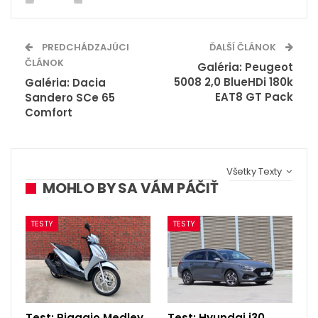
PREDCHÁDZAJÚCI
ĎALŠÍ ČLÁNOK
ČLÁNOK
Galéria: Peugeot
5008 2,0 BlueHDi 180k
Galéria: Dacia
EAT8 GT Pack
Sandero SCe 65
Comfort
Všetky Texty
MOHLO BY SA VÁM PÁČIŤ
TESTY
TESTY
Test: Piaggio Medley
Test: Hyundai i30