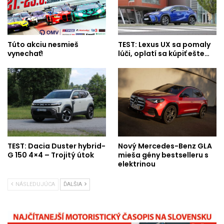
Túto akciu nesmieš
TEST: Lexus UX sa pomaly
vynechať!
lúči, oplatí sa kúpiť ešte…
TEST: Dacia Duster hybrid-
Nový Mercedes-Benz GLA
G 150 4×4 – Trojitý útok
mieša gény bestselleru s
elektrinou
NÁSLEDUJÚCA
ĎALŠIA