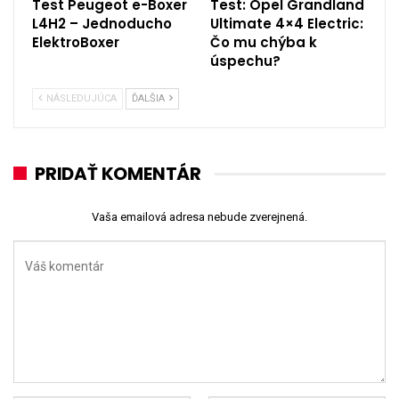
Test Peugeot e-Boxer
Test: Opel Grandland
L4H2 – Jednoducho
Ultimate 4×4 Electric:
ElektroBoxer
Čo mu chýba k
úspechu?
NÁSLEDUJÚCA
ĎALŠIA
PRIDAŤ KOMENTÁR
Vaša emailová adresa nebude zverejnená.