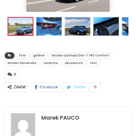
foto
galéria
Nissan Qashqai DIG-T 140 Comfort
Nissan Slovensko
recenzia
skusenosti
test
0
Facebook
Twitter
Zdieľať
Marek PAUCO