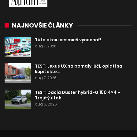
NAJNOVŠIE ČLÁNKY
Túto akciu nesmieš vynechať!
aug 7, 2026
TEST: Lexus UX sa pomaly lúči, oplatí sa
kúpiť ešte…
aug 7, 2026
TEST: Dacia Duster hybrid-G 150 4×4 –
Trojitý útok
aug 6, 2026