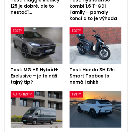
125 je dobré, ale to
kombi 1,6 T-GDi
nestačí…
Family – pomaly
končí a to je výhoda
TESTY
TESTY
Test: MG HS Hybrid+
Test: Honda SH 125i
Exclusive – je to náš
Smart Topbox to
tajný tip?
nemá ľahké
AUTO TESTY
TESTY