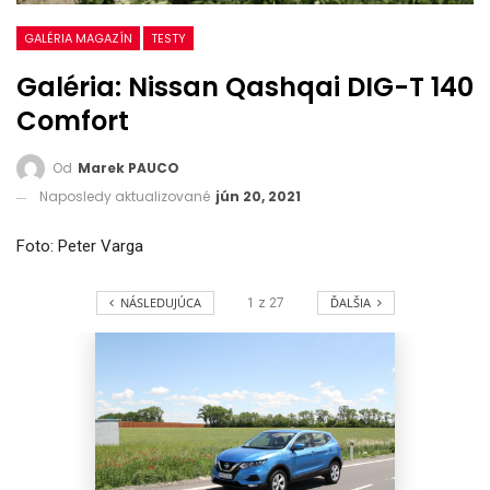
GALÉRIA MAGAZÍN
TESTY
Galéria: Nissan Qashqai DIG-T 140
Comfort
Od
Marek PAUCO
Naposledy aktualizované
jún 20, 2021
Foto: Peter Varga
NÁSLEDUJÚCA
ĎALŠIA
1
z
27