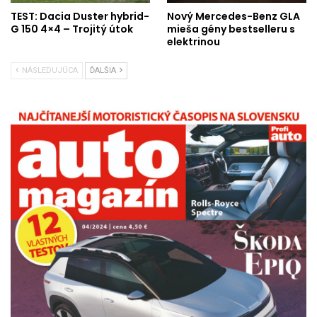
TEST: Dacia Duster hybrid-
Nový Mercedes-Benz GLA
G 150 4×4 – Trojitý útok
mieša gény bestselleru s
elektrinou
NÁSLEDUJÚCA
ĎALŠIA