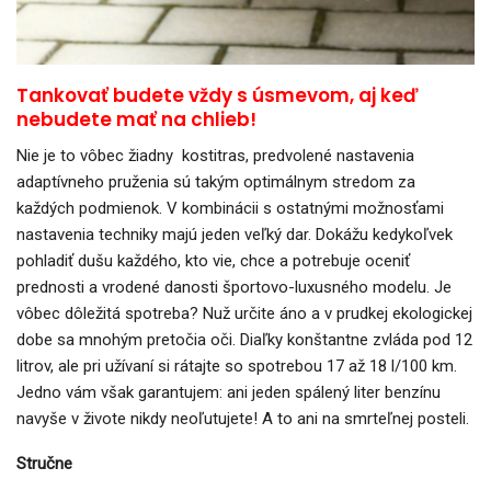
Tankovať budete vždy s úsmevom, aj keď
nebudete mať na chlieb!
Nie je to vôbec žiadny kostitras, predvolené nastavenia
adaptívneho pruženia sú takým optimálnym stredom za
každých podmienok. V kombinácii s ostatnými možnosťami
nastavenia techniky majú jeden veľký dar. Dokážu kedykoľvek
pohladiť dušu každého, kto vie, chce a potrebuje oceniť
prednosti a vrodené danosti športovo-luxusného modelu. Je
vôbec dôležitá spotreba? Nuž určite áno a v prudkej ekologickej
dobe sa mnohým pretočia oči. Diaľky konštantne zvláda pod 12
litrov, ale pri užívaní si rátajte so spotrebou 17 až 18 l/100 km.
Jedno vám však garantujem: ani jeden spálený liter benzínu
navyše v živote nikdy neoľutujete! A to ani na smrteľnej posteli.
Stručne