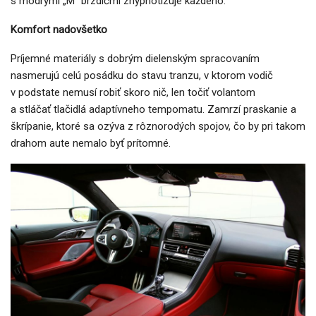
s modrými „M“ brzdičmi zhypnotizuje každého.
Komfort nadovšetko
Príjemné materiály s dobrým dielenským spracovaním
nasmerujú celú posádku do stavu tranzu, v ktorom vodič
v podstate nemusí robiť skoro nič, len točiť volantom
a stláčať tlačidlá adaptívneho tempomatu. Zamrzí praskanie a
škrípanie, ktoré sa ozýva z rôznorodých spojov, čo by pri takom
drahom aute nemalo byť prítomné.