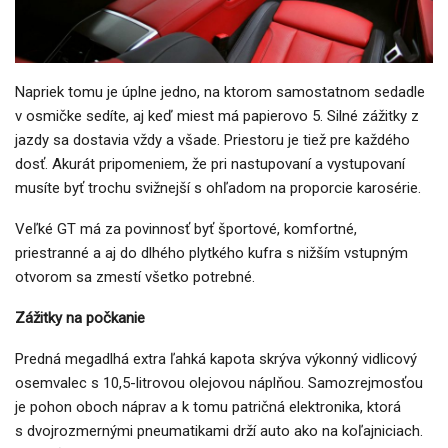
Napriek tomu je úplne jedno, na ktorom samostatnom sedadle
v osmičke sedíte, aj keď miest má papierovo 5. Silné zážitky z
jazdy sa dostavia vždy a všade. Priestoru je tiež pre každého
dosť. Akurát pripomeniem, že pri nastupovaní a vystupovaní
musíte byť trochu svižnejší s ohľadom na proporcie karosérie.
Veľké GT má za povinnosť byť športové, komfortné,
priestranné a aj do dlhého plytkého kufra s nižším vstupným
otvorom sa zmestí všetko potrebné.
Zážitky na počkanie
Predná megadlhá extra ľahká kapota skrýva výkonný vidlicový
osemvalec s 10,5-litrovou olejovou náplňou. Samozrejmosťou
je pohon oboch náprav a k tomu patričná elektronika, ktorá
s dvojrozmernými pneumatikami drží auto ako na koľajniciach.