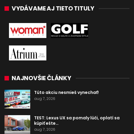
VYDÁVAME AJ TIETO TITULY
NAJNOVŠIE ČLÁNKY
Túto akciu nesmieš vynechať!
aug 7, 2026
TEST: Lexus UX sa pomaly lúči, oplatí sa
kúpiť ešte…
aug 7, 2026