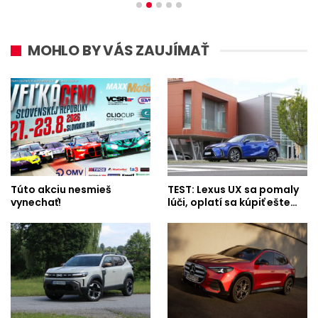
MOHLO BY VÁS ZAUJÍMAŤ
Túto akciu nesmieš
TEST: Lexus UX sa pomaly
vynechať!
lúči, oplatí sa kúpiť ešte…