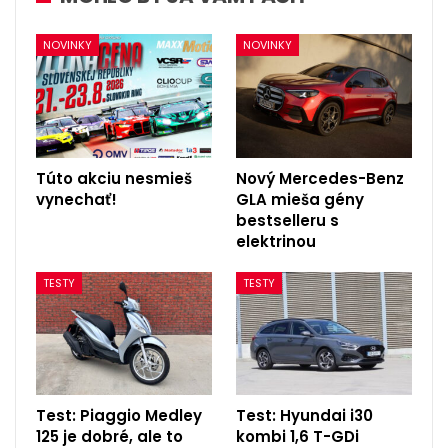
NOVINKY
NOVINKY
Túto akciu nesmieš
Nový Mercedes-Benz
vynechať!
GLA mieša gény
bestselleru s
elektrinou
TESTY
TESTY
Test: Piaggio Medley
Test: Hyundai i30
125 je dobré, ale to
kombi 1,6 T-GDi