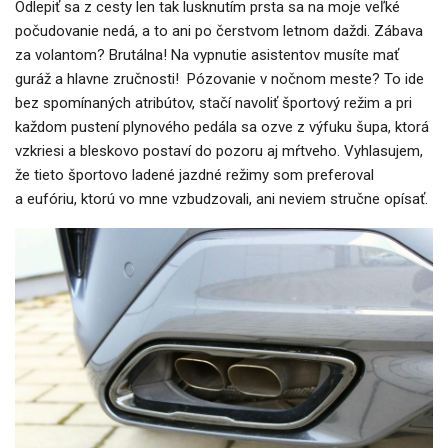
Odlepiť sa z cesty len tak lusknutím prsta sa na moje veľké
počudovanie nedá, a to ani po čerstvom letnom daždi. Zábava
za volantom? Brutálna! Na vypnutie asistentov musíte mať
guráž a hlavne zručnosti! Pózovanie v nočnom meste? To ide
bez spomínaných atribútov, stačí navoliť športový režim a pri
každom pustení plynového pedála sa ozve z výfuku šupa, ktorá
vzkriesi a bleskovo postaví do pozoru aj mŕtveho. Vyhlasujem,
že tieto športovo ladené jazdné režimy som preferoval
a eufóriu, ktorú vo mne vzbudzovali, ani neviem stručne opísať.