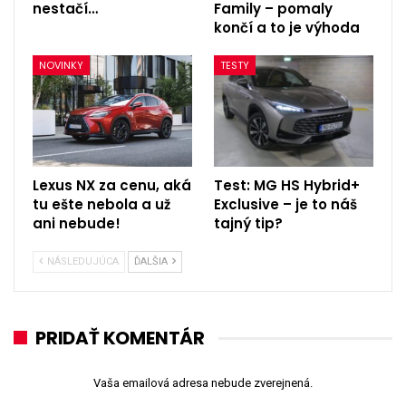
nestačí…
Family – pomaly
končí a to je výhoda
NOVINKY
TESTY
Lexus NX za cenu, aká
Test: MG HS Hybrid+
tu ešte nebola a už
Exclusive – je to náš
ani nebude!
tajný tip?
NÁSLEDUJÚCA
ĎALŠIA
PRIDAŤ KOMENTÁR
Vaša emailová adresa nebude zverejnená.