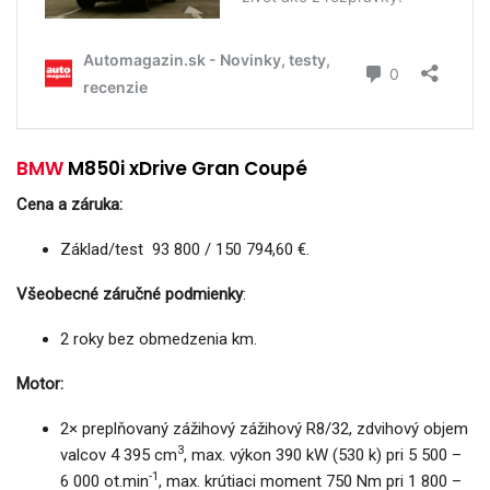
BMW
M850i xDrive Gran Coupé
Cena a záruka:
Základ/test 93 800 / 150 794,60 €.
Všeobecné záručné podmienky
:
2 roky bez obmedzenia km.
Motor:
2× preplňovaný zážihový zážihový R8/32, zdvihový objem
3
valcov 4 395 cm
, max. výkon 390 kW (530 k) pri 5 500 –
-1
6 000 ot.min
, max. krútiaci moment 750 Nm pri 1 800 –