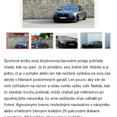
Športové krivky sivej dvojtonovej karosérie pútajú pohľady
všade, kde sa zjaví. Je to predátor, sivý žralok (lat. titulok) a je
jedno, či je v pohybe alebo len tak nečinne vyčkáva na svoj čas
skrytý v hlbinách podzemných garáží. Len pozor, aby ste do
nich vzhľadom na rázvor a nízku svetlú výšku zišli. Niekde, kde
to stavbári trochu prehnali, môže chýbať pár milimetrov pri
spodnej lište nárazníka, čo sme našťastie včas odhalili pri
fotení. Agresívnymi tvarmi, mohutnými nasávačmi v nárazníku
alebo efektnými čiernymi lesklými 20-palcovými diskami