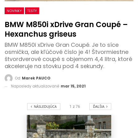
NOVINKY
TESTY
BMW M850i xDrive Gran Coupé –
Hexanchus griseus
BMW M850i xDrive Gran Coupé. Je to síce
osmička, ale kľúčové číslo je 4! Štvormiestne
štvordverové coupé s objemom 4,4 litra, ktoré
akceleruje na stovku pod 4 sekundy.
Od
Marek PAUCO
Naposledy aktualizované
mar 15, 2021
NÁSLEDUJÚCA
ĎALŠIA
1
z
76