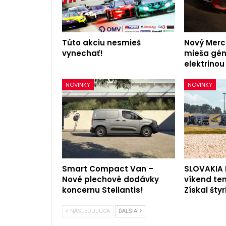
Túto akciu nesmieš
Nový Mer
vynechať!
mieša gén
elektrinou
NOVINKY
NOVINKY
Smart Compact Van –
SLOVAKIA 
Nové plechové dodávky
víkend ten
koncernu Stellantis!
Získal štyr
NÁSLEDUJÚCA
ĎALŠIA