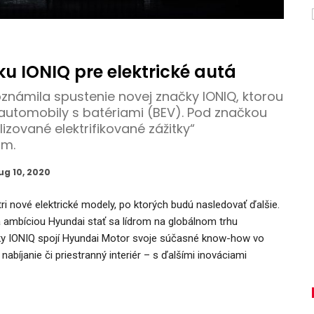
u IONIQ pre elektrické autá
námila spustenie novej značky IONIQ, ktorou
automobily s batériami (BEV). Pod značkou
izované elektrifikované zážitky“
om.
ug 10, 2020
ri nové elektrické modely, po ktorých budú nasledovať ďalšie.
 ambíciou Hyundai stať sa lídrom na globálnom trhu
čky IONIQ spojí Hyundai Motor svoje súčasné know-how vo
nabíjanie či priestranný interiér – s ďalšími inováciami