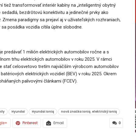
 tiež transformovať interiér kabíny na „inteligentný obytný
 sedadlá, bezdrôtovú konektivitu a jedinečné prvky ako
. Zmena paradigmy sa prejaví aj v užívateľských rozhraniach,
 sa posádka vozidla cítila úplne slobodne.
 predávať 1 milión elektrických automobilov ročne a s
álnom trhu elektrických automobilov v roku 2025. V rámci
e stať celosvetovo tretím najväčším výrobcom automobilov
batériových elektrických vozidiel (BEV) v roku 2025. Okrem
 poháňaných palivovými článkami (FCEV).
ily
Hyundai
Hyundai Ioniq
nová značka Ioniq. elektrický ioniq
gle+
Pinterest
Email
0