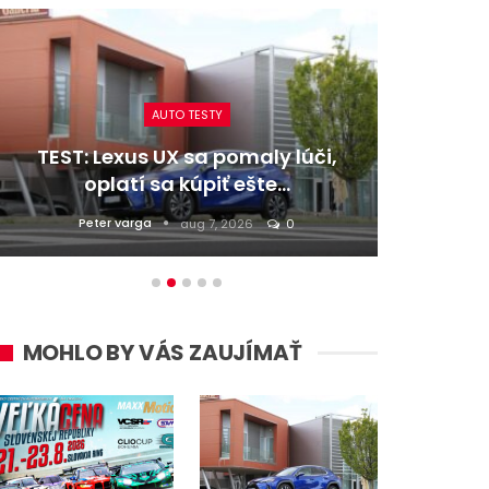
AUTO TESTY
TEST: Lexus UX sa pomaly lúči,
TEST:
oplatí sa kúpiť ešte…
Peter varga
D
aug 7, 2026
0
MOHLO BY VÁS ZAUJÍMAŤ