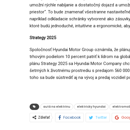
umožní rýchle nabíjanie a dostatočný dojazd a umožní
priestor“. To bude znamenať všestranne nastaviteľné
napríklad odkladacie schránky vytvorené ako zásuvky
ktoré budú jednoduché, intuitívne a ergonomické, aby
Strategy 2025
Spoločnosť Hyundai Motor Group oznámila, že plánuje
trhovým podielom 10 percent patriť k lídrom na glob
plánu Strategy 2025 sa Hyundai Motor Company chc
šetrných k životnému prostrediu s predajom 560 000 
toho sa bude sústrediť aj na vývoj a predaj vozidiel
autá na elektrinu
elektricky hyundai
elektromob
Facebook
Twitter
Goo
Zdieľať