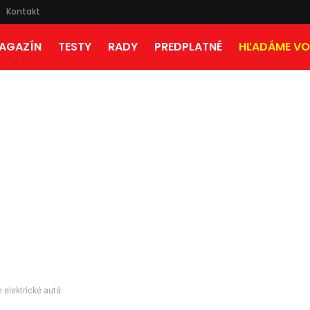
Kontakt
AGAZÍN
TESTY
RADY
PREDPLATNÉ
HĽADÁME VO
 elektrické autá