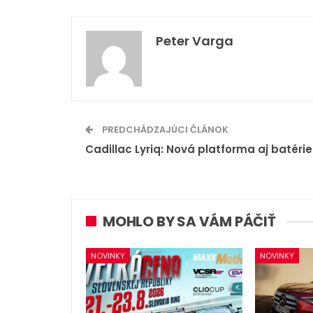
Peter Varga
PREDCHÁDZAJÚCI ČLÁNOK
Cadillac Lyriq: Nová platforma aj batérie
MOHLO BY SA VÁM PÁČIŤ
NOVINKY
NOVINKY