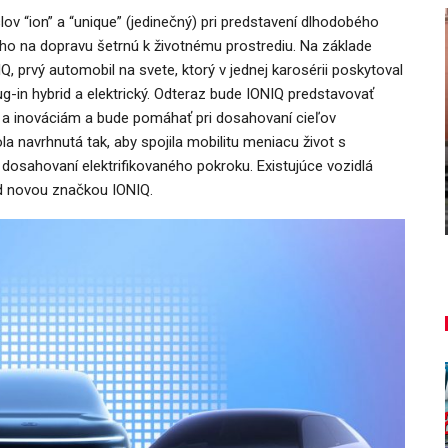
lov “ion” a “unique” (jedinečný) pri predstavení dlhodobého
o na dopravu šetrnú k životnému prostrediu. Na základe
, prvý automobil na svete, ktorý v jednej karosérii poskytoval
lug-in hybrid a elektrický. Odteraz bude IONIQ predstavovať
i a inováciám a bude pomáhať pri dosahovaní cieľov
NOVINKY
ša
la navrhnutá tak, aby spojila mobilitu meniacu život s
u
Túto akciu nesmieš vynechať!
osahovaní elektrifikovaného pokroku. Existujúce vozidlá
d novou značkou IONIQ.
Majo Bona
aug 7, 2026
0