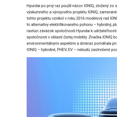
Hyundai po prvý raz použil názov IONIQ, zložený zo s
výskumného a vývojového projektu IONIQ, zameranéh
tohto projektu vznikol v roku 2016 modelový rad IONIQ
tri alternatívy elektrifikovaného pohonu – hybridný, p
NOVINKY
rastúci záväzok spoločnosti Hyundai k udržateľnost
Nový Mercedes-Benz GLA mie
spoločnosti v oblasti čistej mobility. Značka IONIQ bo
gény bestselleru s elektrino
environmentálnymi aspektmi a doteraz pomáhala pri d
IONIQ – hybridné, PHEV, EV – nebudú zastrešené po
Majo Bona
júl 31, 2026
0