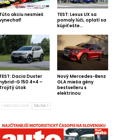
Túto akciu nesmieš
TEST: Lexus UX sa
vynechať!
pomaly lúči, oplatí sa
kúpiť ešte…
TEST: Dacia Duster
Nový Mercedes-Benz
hybrid-G 150 4×4 –
GLA mieša gény
Trojitý útok
bestselleru s
elektrinou
NÁSLEDUJÚCA
ĎALŠIA