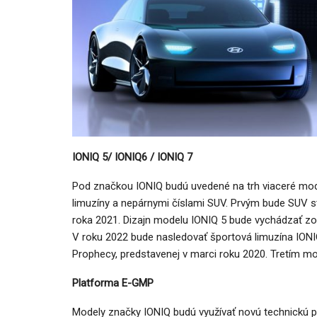
IONIQ 5/ IONIQ6 / IONIQ 7
Pod značkou IONIQ budú uvedené na trh viaceré mod
limuzíny a nepárnymi číslami SUV. Prvým bude SUV s
roka 2021. Dizajn modelu IONIQ 5 bude vychádzať zo
V roku 2022 bude nasledovať športová limuzína IONI
Prophecy, predstavenej v marci roku 2020. Tretím m
Platforma E-GMP
Modely značky IONIQ budú využívať novú technickú pl