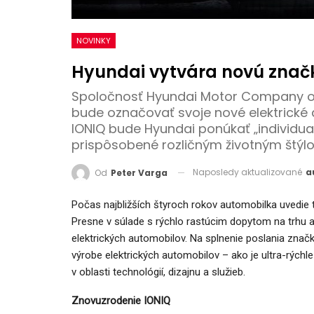
NOVINKY
Hyundai vytvára novú značk
Spoločnosť Hyundai Motor Company oz
bude označovať svoje nové elektrické 
IONIQ bude Hyundai ponúkať „individual
prispôsobené rozličným životným štýl
Naposledy aktualizované
a
Od
Peter Varga
Počas najbližších štyroch rokov automobilka uvedie t
Presne v súlade s rýchlo rastúcim dopytom na trhu a
elektrických automobilov. Na splnenie poslania zna
výrobe elektrických automobilov – ako je ultra-rýchle 
v oblasti technológií, dizajnu a služieb.
Znovuzrodenie IONIQ