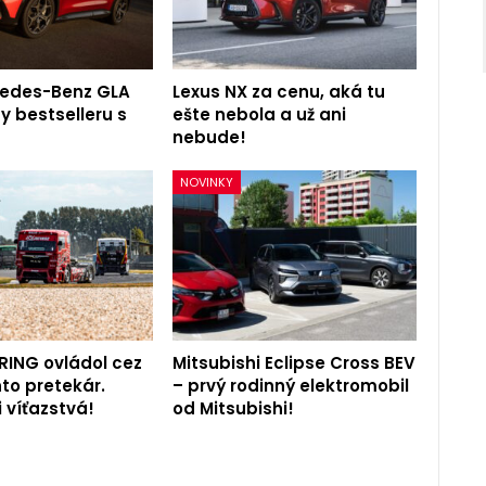
cedes-Benz GLA
Lexus NX za cenu, aká tu
y bestselleru s
ešte nebola a už ani
nebude!
NOVINKY
RING ovládol cez
Mitsubishi Eclipse Cross BEV
to pretekár.
– prvý rodinný elektromobil
i víťazstvá!
od Mitsubishi!