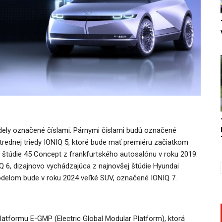
ely označené číslami. Párnymi číslami budú označené
trednej triedy IONIQ 5, ktoré bude mať premiéru začiatkom
 štúdie 45 Concept z frankfurtského autosalónu v roku 2019.
Q 6, dizajnovo vychádzajúca z najnovšej štúdie Hyundai
odelom bude v roku 2024 veľké SUV, označené IONIQ 7.
atformu E-GMP (Electric Global Modular Platform), ktorá