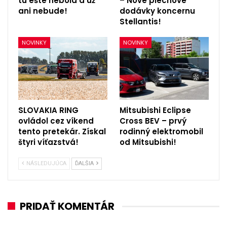
tu ešte nebola a už
– Nové plechové
ani nebude!
dodávky koncernu
Stellantis!
NOVINKY
NOVINKY
SLOVAKIA RING
Mitsubishi Eclipse
ovládol cez víkend
Cross BEV – prvý
tento pretekár. Získal
rodinný elektromobil
štyri víťazstvá!
od Mitsubishi!
NÁSLEDUJÚCA
ĎALŠIA
PRIDAŤ KOMENTÁR