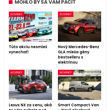
MOHLO BY SA VÁM PÁČIŤ
NOVINKY
NOVINKY
Túto akciu nesmieš
Nový Mercedes-Benz
vynechať!
GLA mieša gény
bestselleru s
elektrinou
NOVINKY
NOVINKY
Lexus NX za cenu, aká
Smart Compact Van