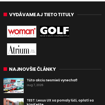
VYDÁVAME AJ TIETO TITULY
NAJNOVŠIE ČLÁNKY
Túto akciu nesmieš vynechať!
aug 7, 2026
TEST: Lexus UX sa pomaly lúči, oplatí sa
kúpiť ešte…