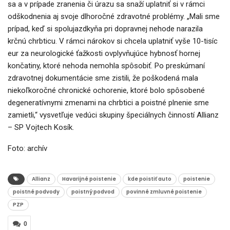
sa a v prípade zranenia či úrazu sa snaží uplatniť si v rámci
odškodnenia aj svoje dlhoročné zdravotné problémy. „Mali sme
prípad, keď si spolujazdkyňa pri dopravnej nehode narazila
krčnú chrbticu. V rámci nárokov si chcela uplatniť vyše 10-tisíc
eur za neurologické ťažkosti ovplyvňujúce hybnosť hornej
končatiny, ktoré nehoda nemohla spôsobiť. Po preskúmaní
zdravotnej dokumentácie sme zistili, že poškodená mala
niekoľkoročné chronické ochorenie, ktoré bolo spôsobené
degeneratívnymi zmenami na chrbtici a poistné plnenie sme
zamietli,“ vysvetľuje vedúci skupiny špeciálnych činností Allianz
– SP Vojtech Kosík.
Foto: archív
Allianz
Havarijné poistenie
kde poistiť auto
poistenie
poistné podvody
poistný podvod
povinné zmluvné poistenie
PZP
0