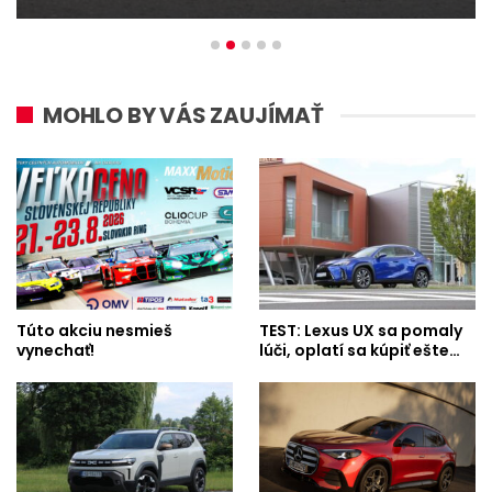
MOHLO BY VÁS ZAUJÍMAŤ
Túto akciu nesmieš
TEST: Lexus UX sa pomaly
vynechať!
lúči, oplatí sa kúpiť ešte…