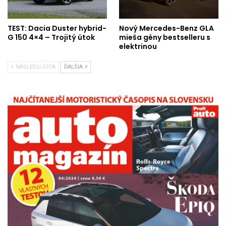
TEST: Dacia Duster hybrid-
Nový Mercedes-Benz GLA
G 150 4×4 – Trojitý útok
mieša gény bestselleru s
elektrinou
NÁSLEDUJÚCA
ĎALŠIA