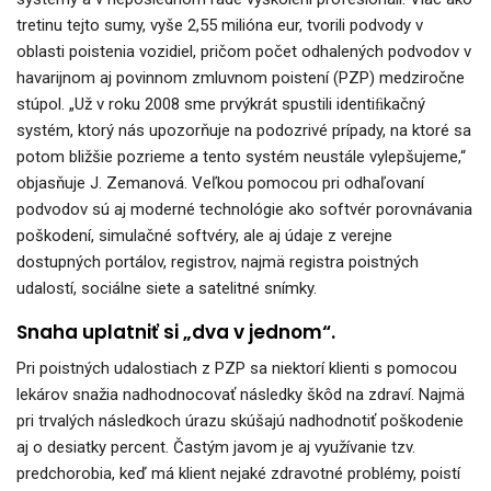
tretinu tejto sumy, vyše 2,55 milióna eur, tvorili podvody v
oblasti poistenia vozidiel, pričom počet odhalených podvodov v
havarijnom aj povinnom zmluvnom poistení (PZP) medziročne
stúpol. „Už v roku 2008 sme prvýkrát spustili identiﬁkačný
systém, ktorý nás upozorňuje na podozrivé prípady, na ktoré sa
potom bližšie pozrieme a tento systém neustále vylepšujeme,“
objasňuje J. Zemanová. Veľkou pomocou pri odhaľovaní
podvodov sú aj moderné technológie ako softvér porovnávania
poškodení, simulačné softvéry, ale aj údaje z verejne
dostupných portálov, registrov, najmä registra poistných
udalostí, sociálne siete a satelitné snímky.
Snaha uplatniť si „dva v jednom“.
Pri poistných udalostiach z PZP sa niektorí klienti s pomocou
lekárov snažia nadhodnocovať následky škôd na zdraví. Najmä
pri trvalých následkoch úrazu skúšajú nadhodnotiť poškodenie
aj o desiatky percent. Častým javom je aj využívanie tzv.
predchorobia, keď má klient nejaké zdravotné problémy, poistí