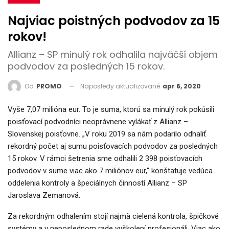
Najviac poistných podvodov za 15
rokov!
Allianz – SP minulý rok odhalila najväčší objem
podvodov za posledných 15 rokov.
Naposledy aktualizované
apr 6, 2020
Od
PROMO
Vyše 7,07 milióna eur. To je suma, ktorú sa minulý rok pokúsili
poisťovací podvodníci neoprávnene vylákať z Allianz –
Slovenskej poisťovne. „V roku 2019 sa nám podarilo odhaliť
rekordný počet aj sumu poisťovacích podvodov za posledných
15 rokov. V rámci šetrenia sme odhalili 2 398 poisťovacích
podvodov v sume viac ako 7 miliónov eur,“ konštatuje vedúca
oddelenia kontroly a špeciálnych činností Allianz – SP
Jaroslava Zemanová.
Za rekordným odhalením stojí najmä cielená kontrola, špičkové
systémy a v neposlednom rade vyškolení profesionáli. Viac ako