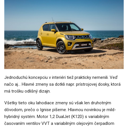
Jednoduchú koncepciu v interiéri tiež prakticky nemenili. Veď
načo aj… Hlavné zmeny sa dotkli napr. prístrojovej dosky, ktorá
má trošku odlišný dizajn.
Všetky tieto oku lahodiace zmeny sú však len druhotným
dôvodom, prečo o Ignise píšeme. Hlavnou novinkou je mild-
hybridný systém. Motor 1,2 DualJet (K12D) s variabilným
časovaním ventilov VVT a variabilným olejovým čerpadlom