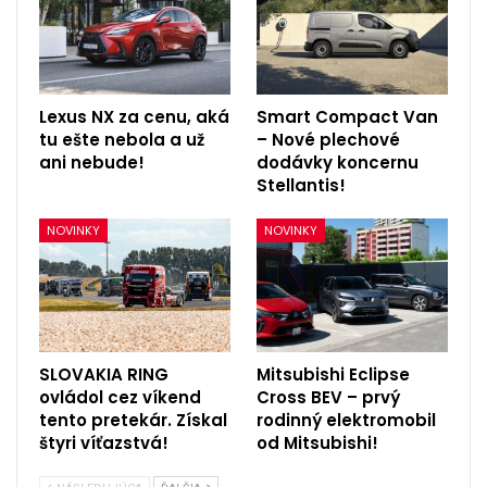
Lexus NX za cenu, aká
Smart Compact Van
tu ešte nebola a už
– Nové plechové
ani nebude!
dodávky koncernu
Stellantis!
NOVINKY
NOVINKY
SLOVAKIA RING
Mitsubishi Eclipse
ovládol cez víkend
Cross BEV – prvý
tento pretekár. Získal
rodinný elektromobil
štyri víťazstvá!
od Mitsubishi!