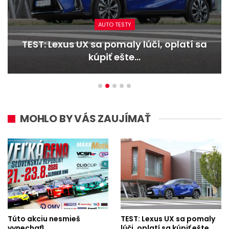
AUTO TESTY
us UX sa pomaly lúči, oplatí sa
TEST: Dac
kúpiť ešte…
MOHLO BY VÁS ZAUJÍMAŤ
Túto akciu nesmieš
TEST: Lexus UX sa pomaly
vynechať!
lúči, oplatí sa kúpiť ešte…