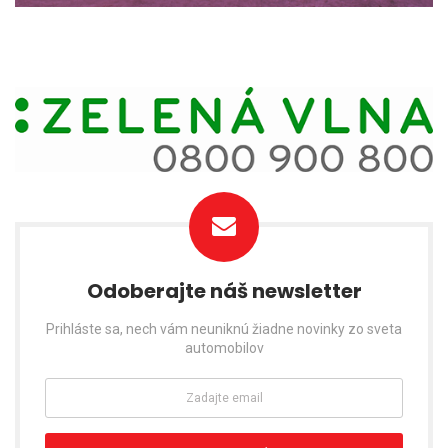
Odoberajte náš newsletter
Prihláste sa, nech vám neuniknú žiadne novinky zo sveta
automobilov