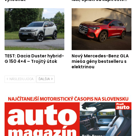
TEST: Dacia Duster hybrid-
Nový Mercedes-Benz GLA
G 150 4×4 – Trojitý útok
mieša gény bestselleru s
elektrinou
NÁSLEDUJÚCA
ĎALŠIA