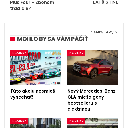
EAT8 SHINE
Plus Four – Zbohom
tradície?
Všetky Texty
MOHLO BY SA VÁM PÁČIŤ
NOVINKY
NOVINKY
Túto akciu nesmieš
Nový Mercedes-Benz
vynechať!
GLA mieša gény
bestselleru s
elektrinou
NOVINKY
NOVINKY