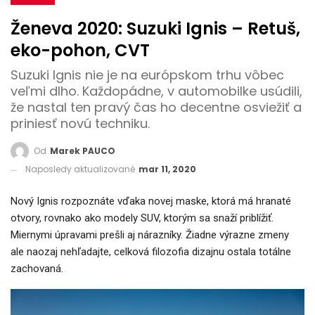
Ženeva 2020: Suzuki Ignis – Retuš,
eko-pohon, CVT
Suzuki Ignis nie je na európskom trhu vôbec
veľmi dlho. Každopádne, v automobilke usúdili,
že nastal ten pravý čas ho decentne osviežiť a
priniesť novú techniku.
Od
Marek PAUCO
Naposledy aktualizované
mar 11, 2020
Nový Ignis rozpoznáte vďaka novej maske, ktorá má hranaté
otvory, rovnako ako modely SUV, ktorým sa snaží priblížiť.
Miernymi úpravami prešli aj nárazníky. Žiadne výrazne zmeny
ale naozaj nehľadajte, celková filozofia dizajnu ostala totálne
zachovaná.