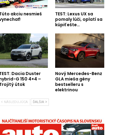
Túto akciu nesmieš
TEST: Lexus UX sa
vynechať!
pomaly lúči, oplatí sa
kúpiť ešte…
TEST: Dacia Duster
Nový Mercedes-Benz
hybrid-G 150 4×4 –
GLA mieša gény
Trojitý útok
bestselleru s
elektrinou
NÁSLEDUJÚCA
ĎALŠIA