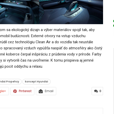
rom sa ekologický dizajn a výber materiálov spojil tak, aby
romobil budúcnosti. Externé otvory na vstup vzduchu
dil cez technológiu Clean Air a do vozidla tak neustále
to spracovaný vzduch vypúšťa naspäť do atmosféry ako čistý
é koberce čerpal inšpiráciu z prúdenia vody v prírode. Farby
y si vytvorili čas na uvoľnenie. K tomu prispieva aj jemné
jú pocit oddychu a relaxu.
ndai Propehcy
koncept Hyundai
gle+
Pinterest
Email
0