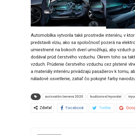
Automobilka vytvorila také prostredie interiéru, v kto
predstavili víziu, ako sa spoločnosť pozerá na elekt
umiestnené na bokoch dverí umožňujú, aby vzduch prú
dodával prúd čerstvého vzduchu. Okrem toho sa tak
vzduch. Prúdenie čerstvého vzduchu cez plstené vlnen
a materiály interiéru privádzajú pasažierov k tomu, ab
náladové osvetlenie, zatiaľ čo pokojné farby navodzu
autosalón ženeva 2020
budúcnosť Hyundai
Hyu
Facebook
Twitter
Goo
Zdieľať