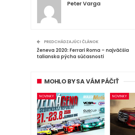
Peter Varga
PREDCHÁDZAJÚCI ČLÁNOK
Ženeva 2020: Ferrari Roma – najväčšia
talianska pýcha súčasnosti
MOHLO BY SA VÁM PÁČIŤ
NOVINKY
NOVINKY