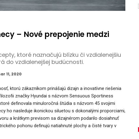
ecy – Nové prepojenie medzi
ty, ktoré naznačujú blízku či vzdialenejšiu
 do vzdialenejšej budúcnosti.
ar 11, 2020
, ktorú zákazníkom prinášajú dizajn a inovatívne riešenia
ej filozofii značky Hyundai s názvom Sensuous Sportiness
ktoré definovala minuloročná štúdia s názvom 45 svojimi
hecy ho nasleduje ikonickou siluetou s dokonalými proporciami,
voru a krátkym previsom sa dizajnérom podarilo dosiahnuť
rického pohonu definujú natiahnuté plochy a čisté tvary v