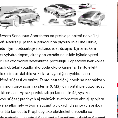
NOVINKY
 názvom Sensuous Sportiness sa prejavuje najmä na veľkej
ša
ň. Narúša ju jasná a jednoduchá plynulá línia One Curve,
u
Túto akciu nesmieš vynechať!
ozadu. Tým podčiarkuje nadčasovosť dizajnu. Dynamická a
Majo Bona
aug 7, 2026
0
mi vytvára dojem, akoby sa vozidlo neustále hýbalo vpred.
rú elektromobily nevyhnutne potrebujú. Lopatkový tvar kolies
ch obtekal vozidlo ako voda okolo kameňa. Tento efekt
lu s ním aj stabilitu vozidla vo vysokých rýchlostiach.
kčné súčasti vo vnútri. Tento netradičný prvok sa nachádza v
vom monitorovacom systéme (CMS), čím priťahuje pozornosť
toré sa prvý raz predstavili pri koncepte 45, výrazne
 tvorí súčasť predných aj zadných svetlometov ako aj spojlera
lové svetlomety vytvoria súčasť typických dizajnových prvkov
dentita konceptu Prophecy ako elektrického vozidla sa
anie vzduchu v spodnej časti pod nárazníkom privádza čerstvý