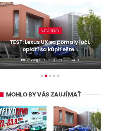
AUTO TESTY
TEST: Lexus UX sa pomaly lúči,
TEST:
oplatí sa kúpiť ešte…
Peter varga
D
aug 7, 2026
0
MOHLO BY VÁS ZAUJÍMAŤ