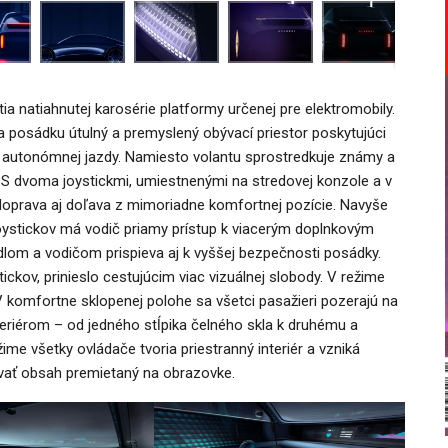
ia natiahnutej karosérie platformy určenej pre elektromobily.
 posádku útulný a premyslený obývací priestor poskytujúci
u autonómnej jazdy. Namiesto volantu sprostredkuje známy a
a. S dvoma joystickmi, umiestnenými na stredovej konzole a v
doprava aj doľava z mimoriadne komfortnej pozície. Navyše
oystickov má vodič priamy prístup k viacerým doplnkovým
dlom a vodičom prispieva aj k vyššej bezpečnosti posádky.
ckov, prinieslo cestujúcim viac vizuálnej slobody. V režime
V komfortne sklopenej polohe sa všetci pasažieri pozerajú na
nteriérom – od jedného stĺpika čelného skla k druhému a
žime všetky ovládače tvoria priestranný interiér a vzniká
ívať obsah premietaný na obrazovke.