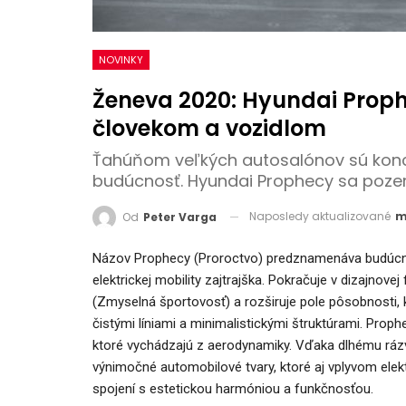
NOVINKY
Ženeva 2020: Hyundai Proph
človekom a vozidlom
Ťahúňom veľkých autosalónov sú koncep
budúcnosť. Hyundai Prophecy sa pozerá
Naposledy aktualizované
m
Od
Peter Varga
Názov Prophecy (Proroctvo) predznamenáva budúcnosť
elektrickej mobility zajtrajška. Pokračuje v dizajnov
(Zmyselná športovosť) a rozširuje pole pôsobnosti, 
čistými líniami a minimalistickými štruktúrami. Prop
ktoré vychádzajú z aerodynamiky. Vďaka dlhému ráz
výnimočné automobilové tvary, ktoré aj vplyvom elekt
spojení s estetickou harmóniou a funkčnosťou.