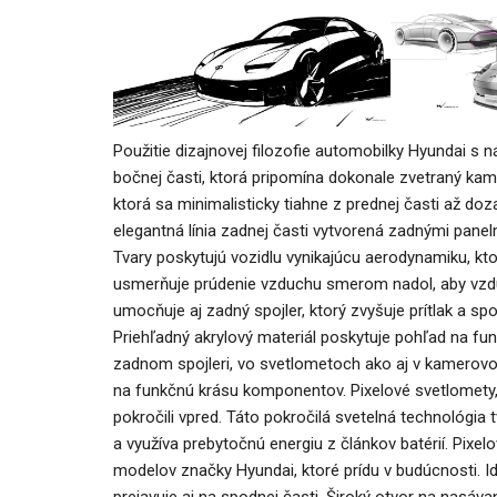
NOVINKY
Použitie dizajnovej filozofie automobilky Hyundai s
Nový Mercedes-Benz GLA mie
bočnej časti, ktorá pripomína dokonale zvetraný kame
gény bestselleru s elektrino
ktorá sa minimalisticky tiahne z prednej časti až d
Majo Bona
júl 31, 2026
0
elegantná línia zadnej časti vytvorená zadnými panel
Tvary poskytujú vozidlu vynikajúcu aerodynamiku, kto
usmerňuje prúdenie vzduchu smerom nadol, aby vzdu
umocňuje aj zadný spojler, ktorý zvyšuje prítlak a spo
Priehľadný akrylový materiál poskytuje pohľad na fun
zadnom spojleri, vo svetlometoch ako aj v kamero
na funkčnú krásu komponentov. Pixelové svetlomety, k
pokročili vpred. Táto pokročilá svetelná technológia
a využíva prebytočnú energiu z článkov batérií. Pixe
modelov značky Hyundai, ktoré prídu v budúcnosti. I
prejavuje aj na spodnej časti. Široký otvor na nasáv