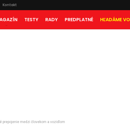
Kontakt
AGAZÍN
TESTY
RADY
PREDPLATNÉ
HĽADÁME VO
é prepojenie medzi človekom a vozidlom