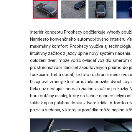
Interiér konceptu Prophecy podčiarkuje výhody použit
Namiesto konvenčného automobilového interiéru víta
maximálny komfort. Prophecy využíva aj technológi
intuitívny zážitok z jazdy úplne nový systém riadeni
obložení dverí, môže vodič ovládať vozidlo smerom 
prostredníctvom tlačidiel zabudovaných priamo do j
funkciám. Treba dodať, že toto rozhranie medzi vozi
Dizajnové zmeny, ktoré umožnilo použitie dvoch joysti
Relax už cestujúci nemajú žiadne vizuálne prekážky. 
horizontálny displej, ktorý sa tiahne naprieč celým i
taktiež aj na palubnú dosku v tvare krídla. V tomto re
pozícia sedenia, v ktorej si posádka môže naplno už