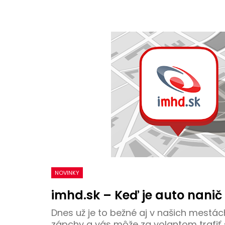
NOVINKY
imhd.sk – Keď je auto nanič
Dnes už je to bežné aj v našich mestác
zápchy a vás môže za volantom trafiť