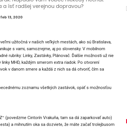
 a ísť radšej verejnou dopravou?
feb 13, 2020
ť veľmi užitočná v našich veľkých mestách, ako sú Bratislava,
unikuje s vami, samozrejme, aj po slovensky. V mobilnom
dné rubriky: Linky, Zastávky, Plánovač. Ďalšie možnosti už nie
tky linky MHD, každým smerom extra riadok. Po otvorení
ávok v danom smere a každá z nich sa dá otvoriť, čím sa
 k abecednému zoznamu všetkých zastávok, opäť s možnosťou
„Z‟ (povedzme Cintorín Vrakuňa, tam sa dá zaparkovať auto)
esta) a mihnutím oka sa dozviete, že máte začať trolejbusom