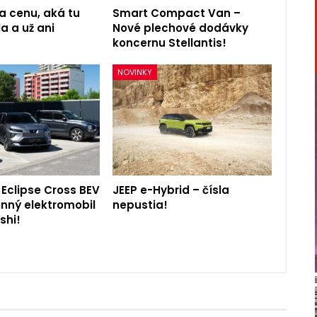
a cenu, aká tu
Smart Compact Van –
a a už ani
Nové plechové dodávky
koncernu Stellantis!
NOVINKY
 Eclipse Cross BEV
JEEP e-Hybrid – čísla
inný elektromobil
nepustia!
shi!