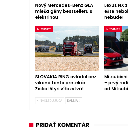
Nový Mercedes-Benz GLA
Lexus NX z
mieša gény bestselleru s
ešte nebol
elektrinou
nebude!
NOVINKY
NOVINKY
SLOVAKIA RING ovládol cez
Mitsubishi
víkend tento pretekár.
– prvý rod
Získal štyri víťazstvá!
od Mitsubi
NÁSLEDUJÚCA
ĎALŠIA
PRIDAŤ KOMENTÁR