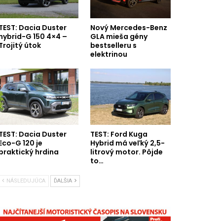
TEST: Dacia Duster
Nový Mercedes-Benz
hybrid-G 150 4×4 –
GLA mieša gény
Trojitý útok
bestselleru s
elektrinou
TEST: Dacia Duster
TEST: Ford Kuga
Eco-G 120 je
Hybrid má veľký 2,5-
praktický hrdina
litrový motor. Pôjde
to…
NÁSLEDUJÚCA
ĎALŠIA