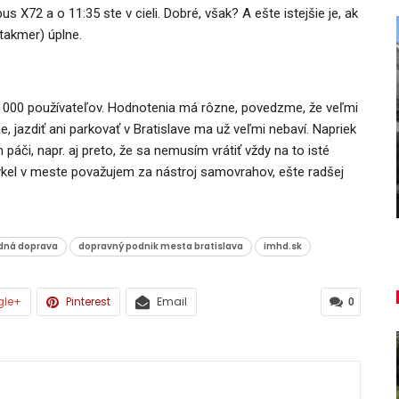
s X72 a o 11:35 ste v cieli. Dobré, však? A ešte istejšie je, ak
(takmer) úplne.
AUTO TESTY
00 000 používateľov. Hodnotenia má rôzne, povedzme, že veľmi
, jazdiť ani parkovať v Bratislave ma už veľmi nebaví. Napriek
ľký
TEST: Dacia Duster hybrid-G 150
i, napr. aj preto, že sa nemusím vrátiť vždy na to isté
4×4 – Trojitý útok
ykel v meste považujem za nástroj samovrahov, ešte radšej
Daniel Balucha
aug 6, 2026
0
dná doprava
dopravný podnik mesta bratislava
imhd.sk
gle+
Pinterest
Email
0