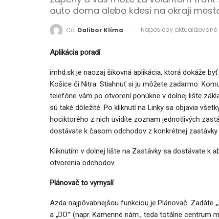
auto doma alebo kdesi na okraji mesta
Naposledy aktualizované
Od
Dalibor Klíma
Aplikácia poradí
imhd.sk je naozaj šikovná aplikácia, ktorá dokáže by
Košice či Nitra. Stiahnuť si ju môžete zadarmo. Kom
telefóne vám po otvorení ponúkne v dolnej lište zákla
sú také dôležité. Po kliknutí na Linky sa objavia vše
hociktorého z nich uvidíte zoznam jednotlivých zast
dostávate k časom odchodov z konkrétnej zastávky.
Kliknutím v dolnej lište na Zastávky sa dostávate
otvorenia odchodov.
Plánovač to vymyslí
Azda najpôvabnejšou funkciou je Plánovač. Zadáte 
a „DO‟ (napr. Kamenné nám., teda totálne centrum m