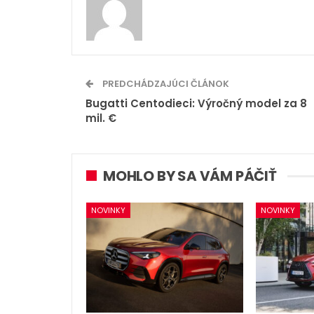
PREDCHÁDZAJÚCI ČLÁNOK
Bugatti Centodieci: Výročný model za 8
mil. €
MOHLO BY SA VÁM PÁČIŤ
NOVINKY
NOVINKY