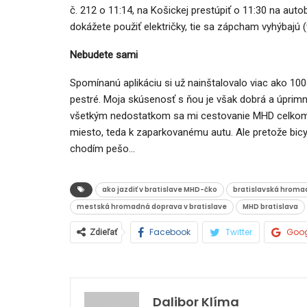
č. 212 o 11:14, na Košickej prestúpiť o 11:30 na autobu
dokážete použiť električky, tie sa zápcham vyhýbajú 
Nebudete sami
AUTO TESTY
Spomínanú aplikáciu si už nainštalovalo viac ako 1
pestré. Moja skúsenosť s ňou je však dobrá a úprimne
TEST: Ford Kuga Hybrid má ve
všetkým nedostatkom sa mi cestovanie MHD celkom páč
2,5-litrový motor. Pôjde to…
miesto, teda k zaparkovanému autu. Ale pretože bic
Peter varga
júl 31, 2026
0
chodím pešo…
ako jazdiť v bratislave MHD-čko
bratislavská hroma
mestská hromadná doprava v bratislave
MHD bratislava
Facebook
Twitter
Goo
Zdieľať
Dalibor Klíma