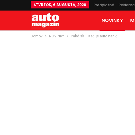
ŠTVRTOK, 6 AUGUSTA, 2026
Predplatné
Reklama
NOVINKY
M
Domov
NOVINKY
imhd.sk – Keď je auto nanič