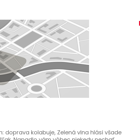
h: doprava kolabuje, Zelená vlna hlási všade
 šľak. Napadlo vám vôbec niekedy nechať