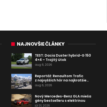
NAJNOVŠIE ČLÁNKY
TEST: Dacia Duster hybrid-G 150
4×4 – Trojitý útok
aug 6, 2026
Reportáž: Renaultom Trafic
z najvyšších hôr na najkratšie…
aug 6, 2026
Nový Mercedes-Benz GLA mieša
gény bestselleru s elektrinou
júl 31, 2026