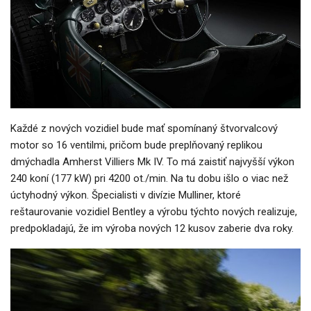
Každé z nových vozidiel bude mať spomínaný štvorvalcový
motor so 16 ventilmi, pričom bude preplňovaný replikou
dmýchadla Amherst Villiers Mk IV. To má zaistiť najvyšší výkon
240 koní (177 kW) pri 4200 ot./min. Na tu dobu išlo o viac než
úctyhodný výkon. Špecialisti v divízie Mulliner, ktoré
reštaurovanie vozidiel Bentley a výrobu týchto nových realizuje,
predpokladajú, že im výroba nových 12 kusov zaberie dva roky.