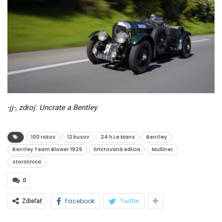
-jj-, zdroj: Uncrate a Bentley
100 rokov
12 kusov
24 h Le Mans
Bentley
Bentley Team Blower 1929
limitovaná edícia
Mulliner
storočnica
0
Facebook
Twitter
Zdieľať