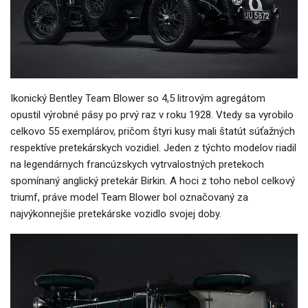
Ikonický Bentley Team Blower so 4,5 litrovým agregátom
opustil výrobné pásy po prvý raz v roku 1928. Vtedy sa vyrobilo
celkovo 55 exemplárov, pričom štyri kusy mali štatút súťažných
respektíve pretekárskych vozidiel. Jeden z týchto modelov riadil
na legendárnych francúzskych vytrvalostných pretekoch
spomínaný anglický pretekár Birkin. A hoci z toho nebol celkový
triumf, práve model Team Blower bol označovaný za
najvýkonnejšie pretekárske vozidlo svojej doby.