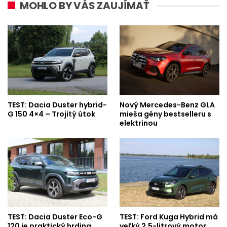
MOHLO BY VÁS ZAUJÍMAŤ
TEST: Dacia Duster hybrid-
Nový Mercedes-Benz GLA
G 150 4×4 – Trojitý útok
mieša gény bestselleru s
elektrinou
TEST: Dacia Duster Eco-G
TEST: Ford Kuga Hybrid má
120 je praktický hrdina
veľký 2,5-litrový motor.