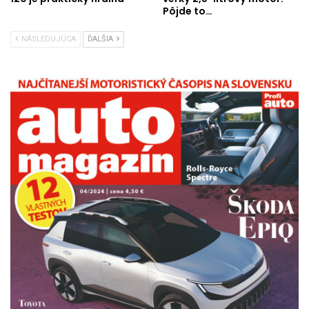
Pôjde to…
NÁSLEDUJÚCA
ĎALŠIA