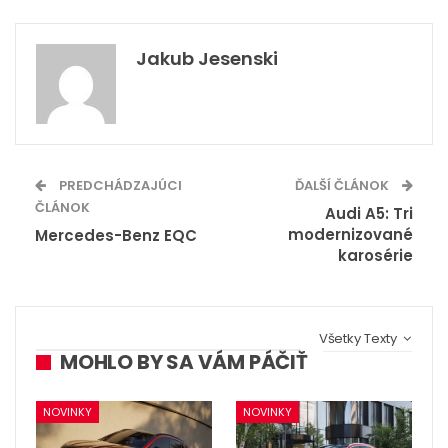
Jakub Jesenski
PREDCHÁDZAJÚCI
ĎALŠÍ ČLÁNOK
ČLÁNOK
Audi A5: Tri
modernizované
Mercedes-Benz EQC
karosérie
Všetky Texty
MOHLO BY SA VÁM PÁČIŤ
NOVINKY
NOVINKY