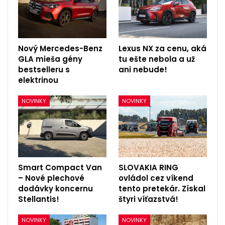
Nový Mercedes-Benz
Lexus NX za cenu, aká
GLA mieša gény
tu ešte nebola a už
bestselleru s
ani nebude!
elektrinou
NOVINKY
NOVINKY
Smart Compact Van
SLOVAKIA RING
– Nové plechové
ovládol cez víkend
dodávky koncernu
tento pretekár. Získal
Stellantis!
štyri víťazstvá!
NOVINKY
NOVINKY