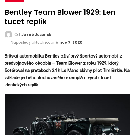
Bentley Team Blower 1929: Len
tucet replík
Od
Jakub Jesenski
Naposledy aktualizované
nov 7, 2020
Britská automobilka Bentley oživí prvý športový automobil z
predvojnového obdobia – Team Blower z roku 1929, ktorý
šoféroval na pretekoch 24 h Le Mans slávny pilot Tim Birkin. Na
základe jedného dochovaného exempláru vyrobí tucet
identických replík.