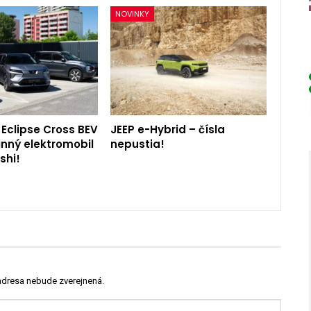
NOVINKY
 Eclipse Cross BEV
JEEP e-Hybrid – čísla
inný elektromobil
nepustia!
shi!
adresa nebude zverejnená.