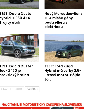
TEST: Dacia Duster
Nový Mercedes-Benz
hybrid-G 150 4×4 –
GLA mieša gény
Trojitý útok
bestselleru s
elektrinou
TEST: Dacia Duster
TEST: Ford Kuga
Eco-G 120 je
Hybrid má veľký 2,5-
praktický hrdina
litrový motor. Pôjde
to…
NÁSLEDUJÚCA
ĎALŠIA