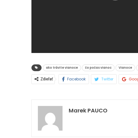
ako trávite vianoce
čo počas vianoc
Vianoce
Facebook
Twitter
Goo
Zdieľať
Marek PAUCO