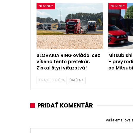
NOVINKY
NOVINKY
SLOVAKIA RING ovládol cez
Mitsubishi
víkend tento pretekár.
– prvý rod
Získal štyri víťazstvá!
od Mitsubi
NÁSLEDUJÚCA
ĎALŠIA
PRIDAŤ KOMENTÁR
Vaša emailová 