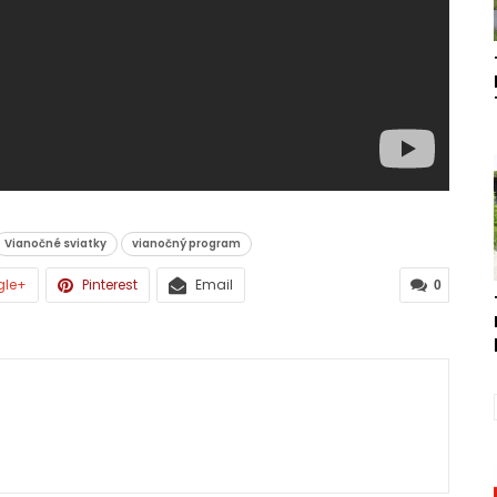
Vianočné sviatky
vianočný program
gle+
Pinterest
Email
0