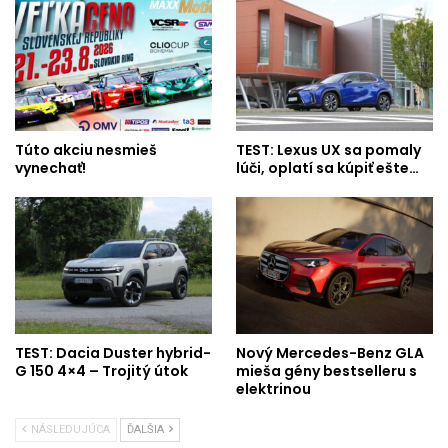
Túto akciu nesmieš
TEST: Lexus UX sa pomaly
vynechať!
lúči, oplatí sa kúpiť ešte…
TEST: Dacia Duster hybrid-
Nový Mercedes-Benz GLA
G 150 4×4 – Trojitý útok
mieša gény bestselleru s
elektrinou
NÁSLEDUJÚCA
ĎALŠIA