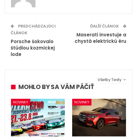
PREDCHÁDZAJÚCI
ĎALŠÍ ČLÁNOK
ČLÁNOK
Maserati investuje a
chystá elektrickú éru
Porsche šokovalo
štúdiou kozmickej
lode
Všetky Texty
MOHLO BY SA VÁM PÁČIŤ
NOVINKY
NOVINKY