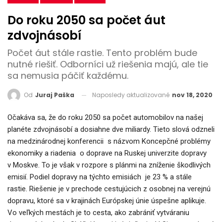
Do roku 2050 sa počet áut
zdvojnásobí
Počet áut stále rastie. Tento problém bude
nutné riešiť. Odborníci už riešenia majú, ale tie
sa nemusia páčiť každému.
Naposledy aktualizované
nov 18, 2020
Od
Juraj Paška
Očakáva sa, že do roku 2050 sa počet automobilov na našej
planéte zdvojnásobí a dosiahne dve miliardy. Tieto slová odzneli
na medzinárodnej konferencii s názvom Koncepčné problémy
ekonomiky a riadenia o doprave na Ruskej univerzite dopravy
v Moskve. To je však v rozpore s plánmi na zníženie škodlivých
emisií. Podiel dopravy na týchto emisiách je 23 % a stále
rastie. Riešenie je v prechode cestujúcich z osobnej na verejnú
dopravu, ktoré sa v krajinách Európskej únie úspešne aplikuje.
Vo veľkých mestách je to cesta, ako zabrániť vytváraniu