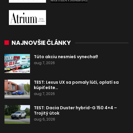
NAJNOVŠIE ČLÁNKY
Túto akciu nesmieš vynechať!
aug 7, 2026
TEST: Lexus UX sa pomaly lúči, oplatí sa
kúpiť ešte…
aug 7, 2026
TEST: Dacia Duster hybrid-G 150 4×4 –
Trojitý útok
aug 6, 2026