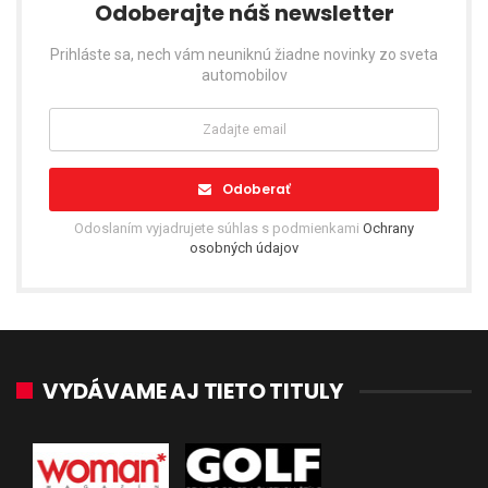
Odoberajte náš newsletter
Prihláste sa, nech vám neuniknú žiadne novinky zo sveta
automobilov
Odoberať
Odoslaním vyjadrujete súhlas s podmienkami
Ochrany
osobných údajov
VYDÁVAME AJ TIETO TITULY