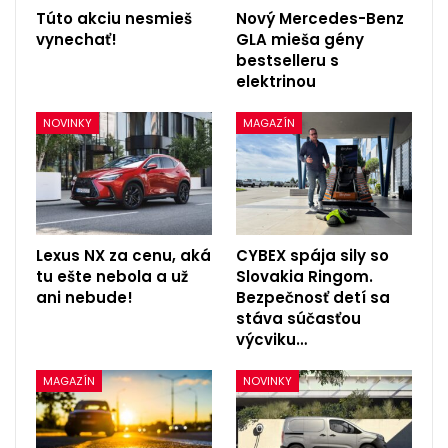
Túto akciu nesmieš
Nový Mercedes-Benz
vynechať!
GLA mieša gény
bestselleru s
elektrinou
NOVINKY
MAGAZÍN
Lexus NX za cenu, aká
CYBEX spája sily so
tu ešte nebola a už
Slovakia Ringom.
ani nebude!
Bezpečnosť detí sa
stáva súčasťou
výcviku…
MAGAZÍN
NOVINKY