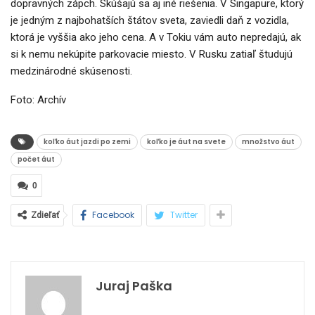
dopravných zápch. Skúšajú sa aj iné riešenia. V Singapure, ktorý
je jedným z najbohatších štátov sveta, zaviedli daň z vozidla,
ktorá je vyššia ako jeho cena. A v Tokiu vám auto nepredajú, ak
si k nemu nekúpite parkovacie miesto. V Rusku zatiaľ študujú
medzinárodné skúsenosti.
Foto: Archív
koľko áut jazdi po zemi
koľko je áut na svete
množstvo áut
počet áut
0
Facebook
Twitter
Zdieľať
Juraj Paška