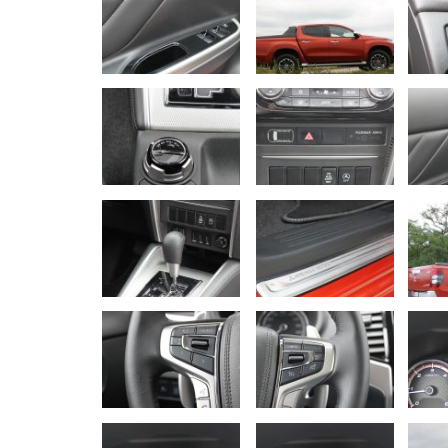
NOVINKY
Nový Mercedes-Benz GLA mie
gény bestselleru s elektrino
Majo Bona
júl 31, 2026
0