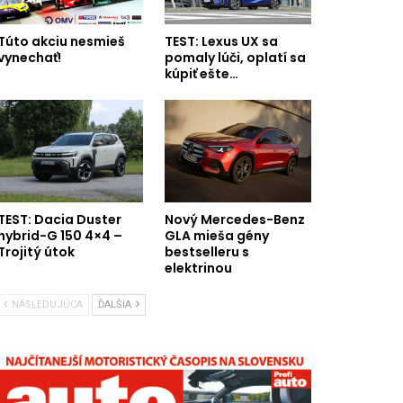
Túto akciu nesmieš
TEST: Lexus UX sa
vynechať!
pomaly lúči, oplatí sa
kúpiť ešte…
TEST: Dacia Duster
Nový Mercedes-Benz
hybrid-G 150 4×4 –
GLA mieša gény
Trojitý útok
bestselleru s
elektrinou
NÁSLEDUJÚCA
ĎALŠIA