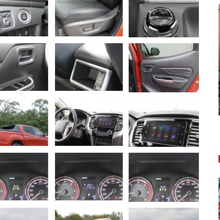
NOVINKY
ša
u
Túto akciu nesmieš vynechať!
Majo Bona
aug 7, 2026
0