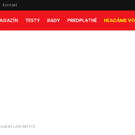
Kontakt
AGAZÍN
TESTY
RADY
PREDPLATNÉ
HĽADÁME VO
tsubishi L200 AM 018