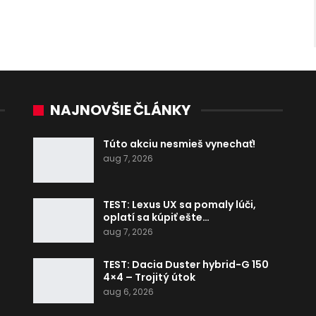
NAJNOVŠIE ČLÁNKY
Túto akciu nesmieš vynechať!
aug 7, 2026
TEST: Lexus UX sa pomaly lúči,
oplatí sa kúpiť ešte…
aug 7, 2026
TEST: Dacia Duster hybrid-G 150
4×4 – Trojitý útok
aug 6, 2026