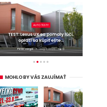
AUTO TESTY
TEST: Lexus UX sa pomaly lúči,
TEST:
oplatí sa kúpiť ešte…
Peter varga
D
aug 7, 2026
0
MOHLO BY VÁS ZAUJÍMAŤ