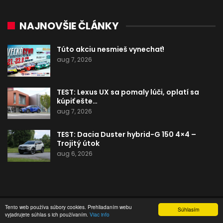
NAJNOVŠIE ČLÁNKY
Túto akciu nesmieš vynechať!
aug 7, 2026
TEST: Lexus UX sa pomaly lúči, oplatí sa
kúpiť ešte…
aug 7, 2026
TEST: Dacia Duster hybrid-G 150 4×4 –
Trojitý útok
aug 6, 2026
Tento web používa súbory cookies. Prehliadaním webu
Súhlasím
vyjadrujete súhlas s ich používaním.
Viac info
OCHRANA OSOBNÝCH ÚDAJOV
PREDPLATNÉ