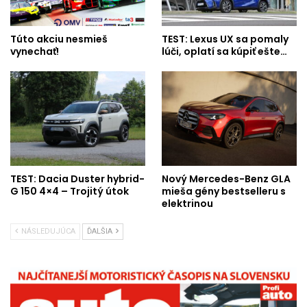
Túto akciu nesmieš
TEST: Lexus UX sa pomaly
vynechať!
lúči, oplatí sa kúpiť ešte…
TEST: Dacia Duster hybrid-
Nový Mercedes-Benz GLA
G 150 4×4 – Trojitý útok
mieša gény bestselleru s
elektrinou
NÁSLEDUJÚCA
ĎALŠIA