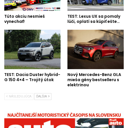
Túto akciu nesmieš
TEST: Lexus UX sa pomaly
vynechať!
lúči, oplatí sa kúpiť ešte…
TEST: Dacia Duster hybrid-
Nový Mercedes-Benz GLA
G 150 4×4 – Trojitý útok
mieša gény bestselleru s
elektrinou
NÁSLEDUJÚCA
ĎALŠIA