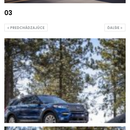
03
PREDCHÁDZAJÚCE
ĎALŠIE