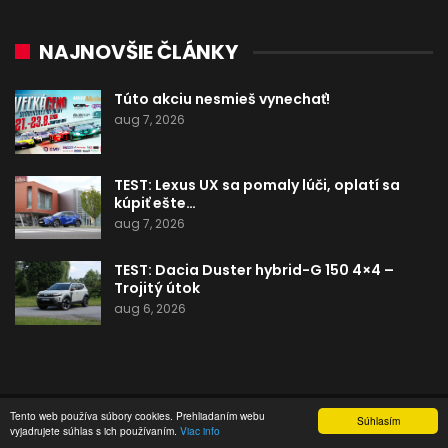
NAJNOVŠIE ČLÁNKY
Túto akciu nesmieš vynechať!
aug 7, 2026
TEST: Lexus UX sa pomaly lúči, oplatí sa
kúpiť ešte…
aug 7, 2026
TEST: Dacia Duster hybrid-G 150 4×4 –
Trojitý útok
aug 6, 2026
Tento web používa súbory cookies. Prehliadaním webu
Súhlasím
vyjadrujete súhlas s ich používaním.
Viac info
OCHRANA OSOBNÝCH ÚDAJOV
PREDPLATNÉ