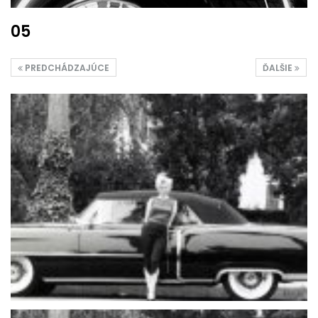
05
PREDCHÁDZAJÚCE
ĎALŠIE