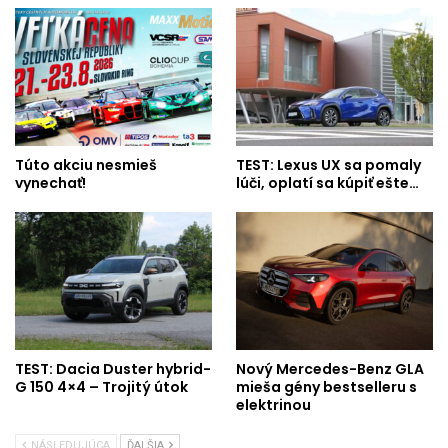
Túto akciu nesmieš
TEST: Lexus UX sa pomaly
vynechať!
lúči, oplatí sa kúpiť ešte…
TEST: Dacia Duster hybrid-
Nový Mercedes-Benz GLA
G 150 4×4 – Trojitý útok
mieša gény bestselleru s
elektrinou
NÁSLEDUJÚCA
ĎALŠIA