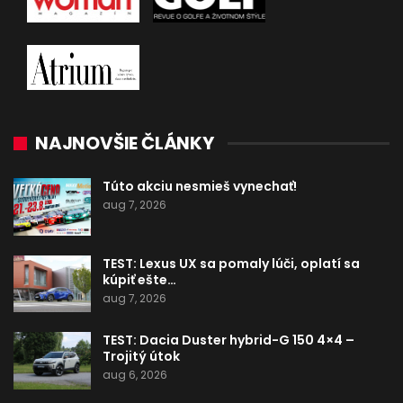
NAJNOVŠIE ČLÁNKY
Túto akciu nesmieš vynechať!
aug 7, 2026
TEST: Lexus UX sa pomaly lúči, oplatí sa
kúpiť ešte…
aug 7, 2026
TEST: Dacia Duster hybrid-G 150 4×4 –
Trojitý útok
aug 6, 2026