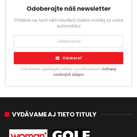
Odoberajte náš newsletter
Prihláste sa, nech vám neuniknú žiadne novinky zo sveta
automobilov
Odoberať
Odoslaním vyjadrujete súhlas s podmienkami
Ochrany
osobných údajov
VYDÁVAME AJ TIETO TITULY