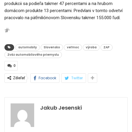
produkcii sa podieľa takmer 47 percentami a na hrubom
domácom produkte 13 percentami. Predvlani v tomto odvetví
pracovalo na päťmiliónovom Slovensku takmer 155.000 ľudí.
-jj-
automobily
Slovensko
veľmoc
výroba
ZAP
Zväz automobilového priemyslu
0
Facebook
Twitter
Zdieľať
Jakub Jesenski