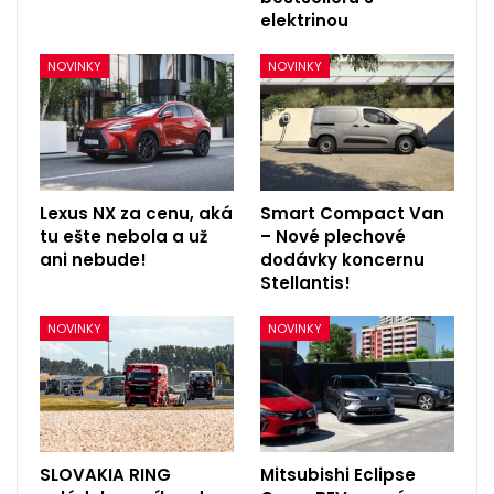
elektrinou
NOVINKY
NOVINKY
Lexus NX za cenu, aká
Smart Compact Van
tu ešte nebola a už
– Nové plechové
ani nebude!
dodávky koncernu
Stellantis!
NOVINKY
NOVINKY
SLOVAKIA RING
Mitsubishi Eclipse