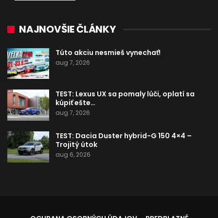
NAJNOVŠIE ČLÁNKY
Túto akciu nesmieš vynechať!
aug 7, 2026
TEST: Lexus UX sa pomaly lúči, oplatí sa
kúpiť ešte…
aug 7, 2026
TEST: Dacia Duster hybrid-G 150 4×4 –
Trojitý útok
aug 6, 2026