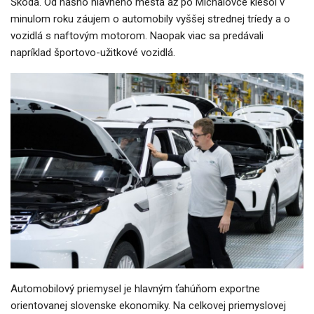
Škoda. Od nášho hlavného mesta až po Michalovce klesol v
minulom roku záujem o automobily vyššej strednej tríedy a o
vozidlá s naftovým motorom. Naopak viac sa predávali
napríklad športovo-užitkové vozidlá.
Automobilový priemysel je hlavným ťahúňom exportne
orientovanej slovenske ekonomiky. Na celkovej priemyslovej