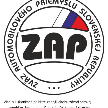
Vlani v Lužiankach pri Nitre zahájil výrobu závod britskej
automobilky Jaguar Land Rover (JLR), ktorý už roky na