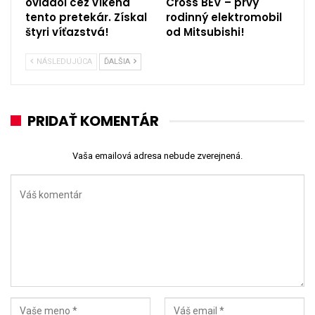
ovládol cez víkend
Cross BEV – prvý
tento pretekár. Získal
rodinný elektromobil
štyri víťazstvá!
od Mitsubishi!
NÁSLEDUJÚCA
ĎALŠIA
PRIDAŤ KOMENTÁR
Vaša emailová adresa nebude zverejnená.