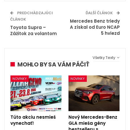
PREDCHÁDZAJÚCI
ĎALŠÍ ČLÁNOK
ČLÁNOK
Mercedes Benz triedy
A získal od Euro NCAP
Toyota Supra –
5 hviezd
Zážitok za volantom
Všetky Texty
MOHLO BY SA VÁM PÁČIŤ
NOVINKY
NOVINKY
Túto akciu nesmieš
Nový Mercedes-Benz
vynechať!
GLA mieša gény
bestselleru s