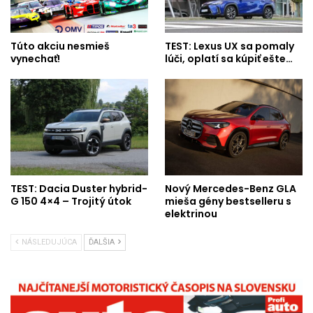
Túto akciu nesmieš
TEST: Lexus UX sa pomaly
vynechať!
lúči, oplatí sa kúpiť ešte…
TEST: Dacia Duster hybrid-
Nový Mercedes-Benz GLA
G 150 4×4 – Trojitý útok
mieša gény bestselleru s
elektrinou
NÁSLEDUJÚCA
ĎALŠIA