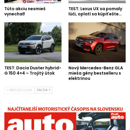
Túto akciu nesmieš
TEST: Lexus UX sa pomaly
vynechať!
lúči, oplatí sa kúpiť ešte…
TEST: Dacia Duster hybrid-
Nový Mercedes-Benz GLA
G 150 4×4 – Trojitý útok
mieša gény bestselleru s
elektrinou
NÁSLEDUJÚCA
ĎALŠIA