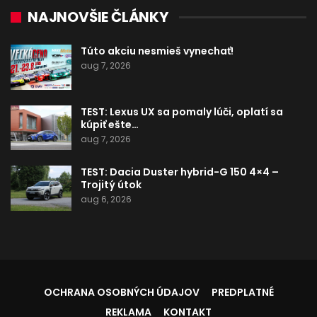
NAJNOVŠIE ČLÁNKY
Túto akciu nesmieš vynechať!
aug 7, 2026
TEST: Lexus UX sa pomaly lúči, oplatí sa
kúpiť ešte…
aug 7, 2026
TEST: Dacia Duster hybrid-G 150 4×4 –
Trojitý útok
aug 6, 2026
OCHRANA OSOBNÝCH ÚDAJOV
PREDPLATNÉ
REKLAMA
KONTAKT