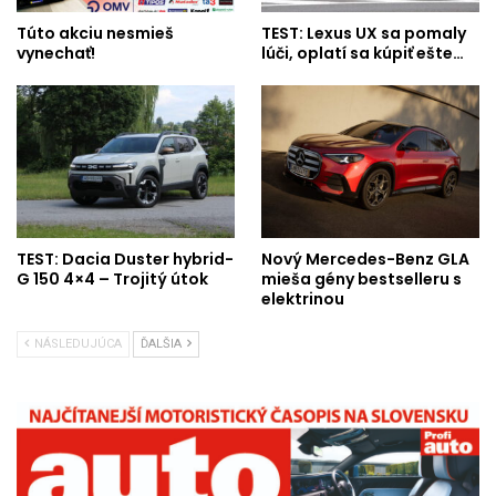
Túto akciu nesmieš
TEST: Lexus UX sa pomaly
vynechať!
lúči, oplatí sa kúpiť ešte…
TEST: Dacia Duster hybrid-
Nový Mercedes-Benz GLA
G 150 4×4 – Trojitý útok
mieša gény bestselleru s
elektrinou
NÁSLEDUJÚCA
ĎALŠIA