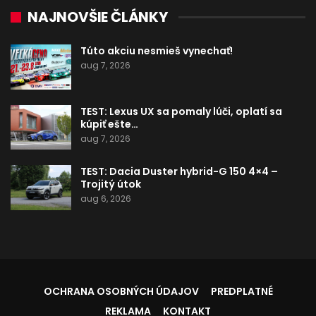
NAJNOVŠIE ČLÁNKY
Túto akciu nesmieš vynechať!
aug 7, 2026
TEST: Lexus UX sa pomaly lúči, oplatí sa
kúpiť ešte…
aug 7, 2026
TEST: Dacia Duster hybrid-G 150 4×4 –
Trojitý útok
aug 6, 2026
OCHRANA OSOBNÝCH ÚDAJOV
PREDPLATNÉ
REKLAMA
KONTAKT