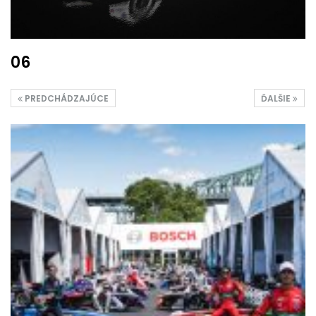
06
PREDCHÁDZAJÚCE
ĎALŠIE