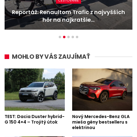
CESTOVANIE
ultom Trafic z najvyšších
Nový Mercede
 na najkratšie…
bestsel
MOHLO BY VÁS ZAUJÍMAŤ
TEST: Dacia Duster hybrid-
Nový Mercedes-Benz GLA
G 150 4×4 – Trojitý útok
mieša gény bestselleru s
elektrinou