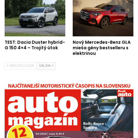
TEST: Dacia Duster hybrid-
Nový Mercedes-Benz GLA
G 150 4×4 – Trojitý útok
mieša gény bestselleru s
elektrinou
NÁSLEDUJÚCA
ĎALŠIA