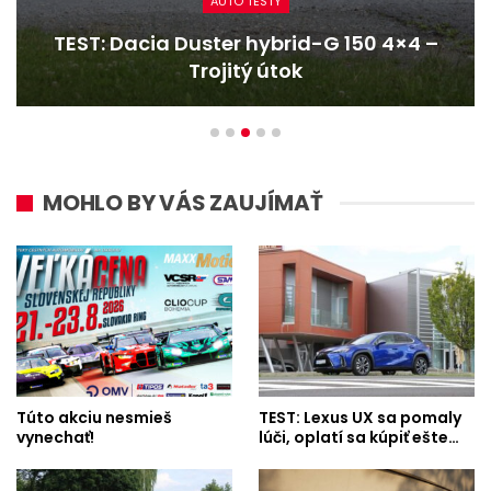
AUTO TESTY
TEST: Dacia Duster hybrid-G 150 4×4 –
Trojitý útok
MOHLO BY VÁS ZAUJÍMAŤ
Túto akciu nesmieš
TEST: Lexus UX sa pomaly
vynechať!
lúči, oplatí sa kúpiť ešte…