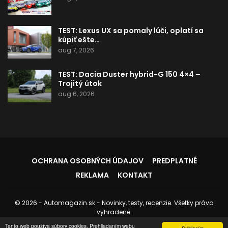
TEST: Lexus UX sa pomaly lúči, oplatí sa
kúpiť ešte…
aug 7, 2026
TEST: Dacia Duster hybrid-G 150 4×4 –
Trojitý útok
aug 6, 2026
OCHRANA OSOBNÝCH ÚDAJOV
PREDPLATNÉ
REKLAMA
KONTAKT
© 2026 - Automagazin.sk - Novinky, testy, recenzie. Všetky práva
vyhradené.
Stránku spravuje:
Instedo.com
Tento web používa súbory cookies. Prehliadaním webu