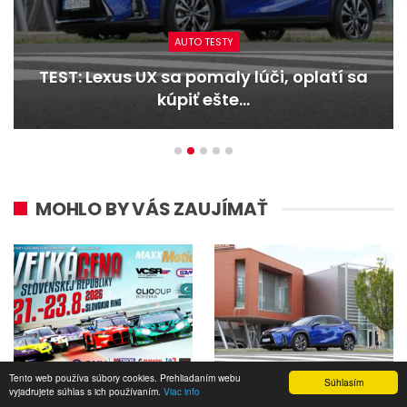
AUTO TESTY
TEST: Dacia Duster hybrid-G 150 4×4 –
Trojitý útok
MOHLO BY VÁS ZAUJÍMAŤ
Tento web používa súbory cookies. Prehliadaním webu
Súhlasím
Túto akciu nesmieš
TEST: Lexus UX sa pomaly
vyjadrujete súhlas s ich používaním.
Viac info
vynechať!
lúči, oplatí sa kúpiť ešte…