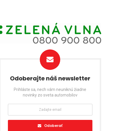
Odoberajte náš newsletter
Prihláste sa, nech vám neuniknú žiadne
novinky zo sveta automobilov
Odoberať