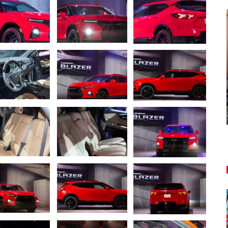
AUTO TESTY
TEST: Lexus UX sa pomaly lúči,
ť!
oplatí sa kúpiť ešte…
Peter varga
aug 7, 2026
0