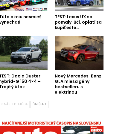
Túto akciu nesmieš
TEST: Lexus UX sa
vynechať!
pomaly lúči, oplatí sa
kúpiť ešte…
TEST: Dacia Duster
Nový Mercedes-Benz
hybrid-G 150 4×4 –
GLA mieša gény
Trojitý útok
bestselleru s
elektrinou
NÁSLEDUJÚCA
ĎALŠIA