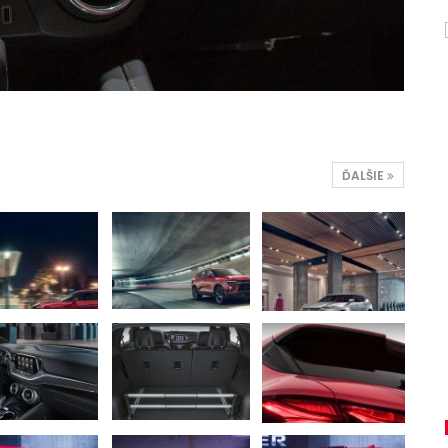
ĎALŠIE