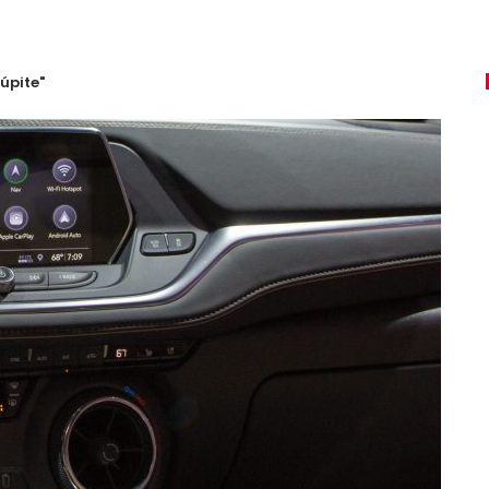
úpite"