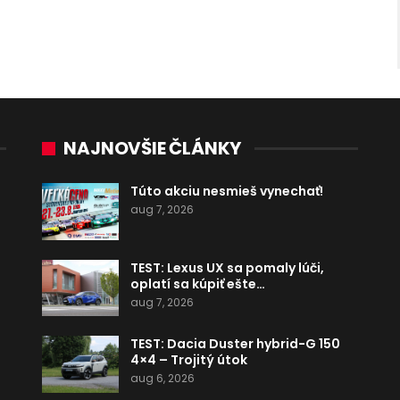
NAJNOVŠIE ČLÁNKY
Túto akciu nesmieš vynechať!
aug 7, 2026
TEST: Lexus UX sa pomaly lúči,
oplatí sa kúpiť ešte…
aug 7, 2026
TEST: Dacia Duster hybrid-G 150
4×4 – Trojitý útok
aug 6, 2026