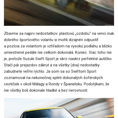
Zbavme sa najprv nedostatkov: plastovú „ozdobu“ na venci inak
dobrého športového volantu si mohli dizajnéri odpustiť
a pozícia za volantom je vzhľadom na vysokú podlahu a blízko
umiestnené pedále nie celkom dokonalá. Koniec. Viac toho nie
je, pretože Suzuki Swift Sport je skrz-naskrz perfektné autíčko.
Stačí pár prejazdov zákrut a na všetky (dva) nedostatky
zabudnete veľmi rýchlo. Ja som sa so Swiftom Sport
zoznamoval na nekonečnej spleti dokonalých šoférskych
cestičiek v okolí Málagy a Rondy v Španielsku. Podotýkam, že
nie všetky boli dokonale hladké a bez nerovností.