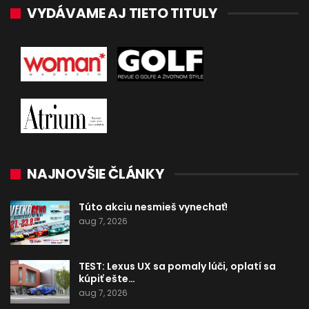
VYDÁVAME AJ TIETO TITULY
NAJNOVŠIE ČLÁNKY
Túto akciu nesmieš vynechať!
aug 7, 2026
TEST: Lexus UX sa pomaly lúči, oplatí sa
kúpiť ešte…
aug 7, 2026