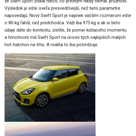
že Swift Sport získal niečo, čo predtým nikdy nemal: pružnosť.
Výsledok je ešte oveľa presvedčivejší, než tieto parametre
napovedajú. Nový Swift Sport je napriek väčším rozmerom ešte
o 80 kg ľahší, než predchodca. Váži iba 975 kg a ak si tieto
údaje dáte do kontextu, zistíte, že pomer kútiaceho momentu
a hmotnosti má Swift Sport na úrovni tých najlepších malých
hot-hatchov na trhu. A realita to iba potvrdzuje.