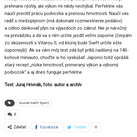
prehnane rýchly, ale výkon mi nikdy nechýbal. Perfektne vás
naučí precítiť prácu podvozka a prenosu hmotnosti. Naučí vás
radiť s medziplynom (má dokonalé rozmiestnenie pedálov)
a citlivo dávkovať plyn na výjazdoch zo zákrut. Nie je náročný
na prevádzku a dá sa s ním určite jazdiť veľmi úsporne (čerpám
zo skúseností s Vitarou S, od ktorej bude Swift určite ešte
úspornejší). Ak sa vám môj text zdá byť príliš nadšený na 140-
koňové miniauto, choďte si ho vyskúšať. Japonci totiž oprášili
starý recept „nízka hmotnosť, primeraný výkon a výborný
podvozok“ a aj dnes funguje perfektne.
Text: Juraj Hrivnák, foto: autor a archív
Suzuki Swift Sport
0
Facebook
Twitter
Zdieľať