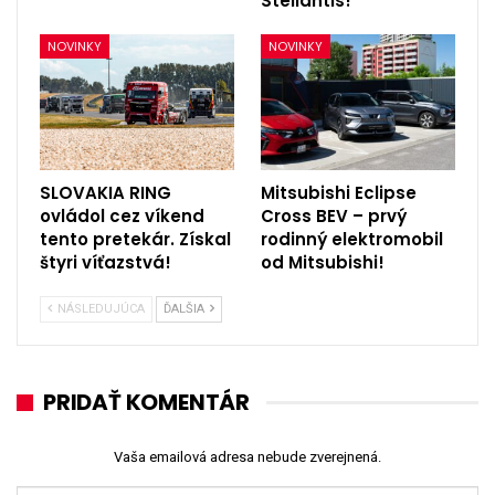
Stellantis!
NOVINKY
NOVINKY
SLOVAKIA RING
Mitsubishi Eclipse
ovládol cez víkend
Cross BEV – prvý
tento pretekár. Získal
rodinný elektromobil
štyri víťazstvá!
od Mitsubishi!
NÁSLEDUJÚCA
ĎALŠIA
PRIDAŤ KOMENTÁR
Vaša emailová adresa nebude zverejnená.