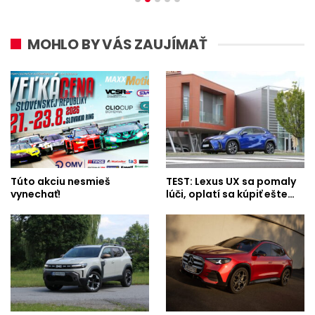
MOHLO BY VÁS ZAUJÍMAŤ
Túto akciu nesmieš
TEST: Lexus UX sa pomaly
vynechať!
lúči, oplatí sa kúpiť ešte…