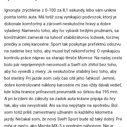
Ignorujte zrýchlenie z 0-100 za 8,1 sekundy, lebo vám unikne
pointa tohto auta. Má totiž ozaj vynikajúci podvozok, ktorý je
dokonale komfortný a zároveň neskutočne hravý a dobre
vyladený. Namiesto toho, aby ho vybavili tvrdými pružinami, sa
konštruktéri zamerali na tuhosť stabilizátorov, ložisiek, torznej
priečky a celej karosérie. Sport tak poskytuje prefektnú odozvu
na riadenie bez toho, aby musel byť nekomfortný. O vynikajúcu
kontrolu práce náprav sa starajú tlmiče Monroe. Na našej ceste
bolo pár nepríjemných nerovností a Swift ich zhltol bez toho,
aby ho vyviedli z miery. Je neskutočne stabilný bez toho, aby
bol sterilný. Pri jazde som celý čas cítil jeho ľahkosť. Jemné,
dobre kontrolované náklony karosérie mi zas vždy dávali vedieť,
kde ležia hranice priľnavosti pneumatík so šírkou iba 195 mm.
A pri brzdení do zákruty sa zadok auta krásne pripája do hry
tak, aby vás nevystrašil. Ani sa ma nepýtajte na spotrebu. Bol
som totiž príliš zamestnaný užívaním si každého kilometra
jazdy. Nečakal som, že nový Swift Sport bude až taký dobrý. Pre
mňa je niečo, ako Mazda MX-5 s predným náhonom. Nie je