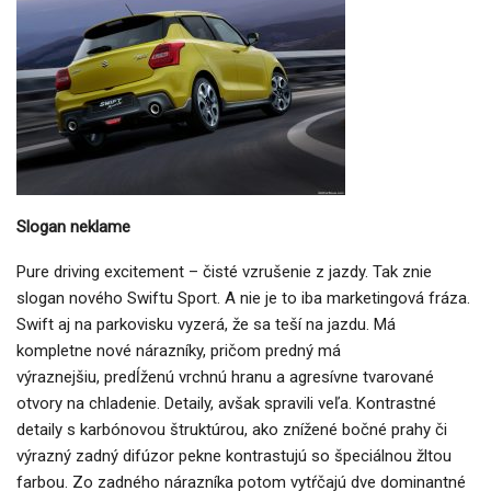
Slogan neklame
Pure driving excitement – čisté vzrušenie z jazdy. Tak znie
slogan nového Swiftu Sport. A nie je to iba marketingová fráza.
Swift aj na parkovisku vyzerá, že sa teší na jazdu. Má
kompletne nové nárazníky, pričom predný má
výraznejšiu, predĺženú vrchnú hranu a agresívne tvarované
otvory na chladenie. Detaily, avšak spravili veľa. Kontrastné
detaily s karbónovou štruktúrou, ako znížené bočné prahy či
výrazný zadný difúzor pekne kontrastujú so špeciálnou žltou
farbou. Zo zadného nárazníka potom vytŕčajú dve dominantné