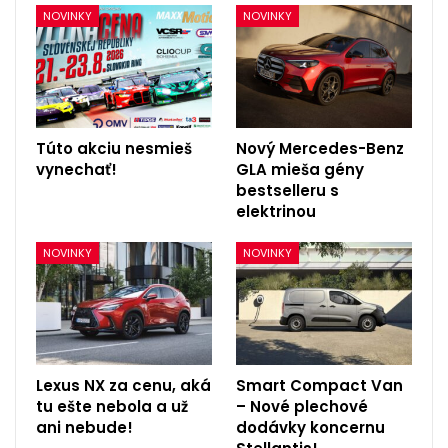
NOVINKY
NOVINKY
Túto akciu nesmieš
Nový Mercedes-Benz
vynechať!
GLA mieša gény
bestselleru s
elektrinou
NOVINKY
NOVINKY
Lexus NX za cenu, aká
Smart Compact Van
tu ešte nebola a už
– Nové plechové
ani nebude!
dodávky koncernu