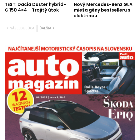
TEST: Dacia Duster hybrid-
Nový Mercedes-Benz GLA
G 150 4×4 – Trojitý útok
mieša gény bestselleru s
elektrinou
NÁSLEDUJÚCA
ĎALŠIA