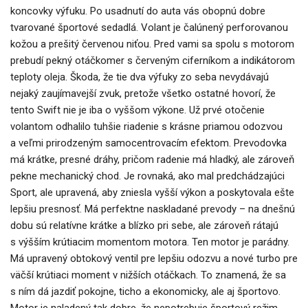
koncovky výfuku. Po usadnutí do auta vás obopnú dobre
tvarované športové sedadlá. Volant je čalúnený perforovanou
kožou a prešitý červenou niťou. Pred vami sa spolu s motorom
prebudí pekný otáčkomer s červeným ciferníkom a indikátorom
teploty oleja. Škoda, že tie dva výfuky zo seba nevydávajú
nejaký zaujímavejší zvuk, pretože všetko ostatné hovorí, že
tento Swift nie je iba o vyššom výkone. Už prvé otočenie
volantom odhalilo tuhšie riadenie s krásne priamou odozvou
a veľmi prirodzeným samocentrovacím efektom. Prevodovka
má krátke, presné dráhy, pričom radenie má hladký, ale zároveň
pekne mechanický chod. Je rovnaká, ako mal predchádzajúci
Sport, ale upravená, aby zniesla vyšší výkon a poskytovala ešte
lepšiu presnosť. Má perfektne naskladané prevody – na dnešnú
dobu sú relatívne krátke a blízko pri sebe, ale zároveň rátajú
s výšším krútiacim momentom motora. Ten motor je parádny.
Má upravený obtokový ventil pre lepšiu odozvu a nové turbo pre
väčší krútiaci moment v nižších otáčkach. To znamená, že sa
s ním dá jazdiť pokojne, ticho a ekonomicky, ale aj športovo.
Motor je naladený tak dobre, že nepotrebuje športový režim.