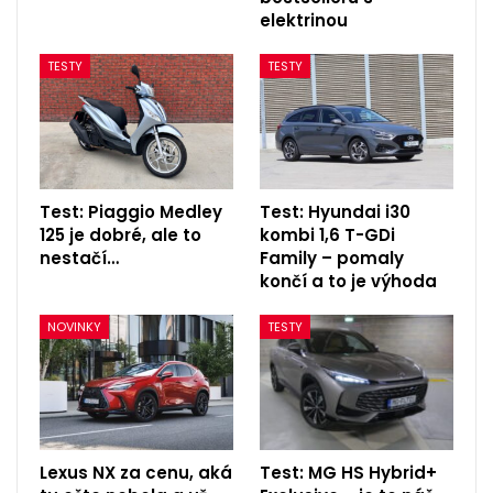
elektrinou
TESTY
TESTY
Test: Piaggio Medley
Test: Hyundai i30
125 je dobré, ale to
kombi 1,6 T-GDi
nestačí…
Family – pomaly
končí a to je výhoda
NOVINKY
TESTY
Lexus NX za cenu, aká
Test: MG HS Hybrid+