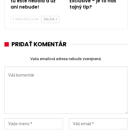
tu ešte nebola a už
Exclusive – je to náš
ani nebude!
tajný tip?
NÁSLEDUJÚCA
ĎALŠIA
PRIDAŤ KOMENTÁR
Vaša emailová adresa nebude zverejnená.