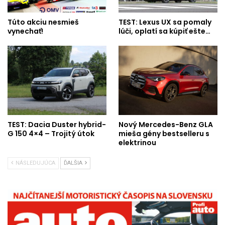
Túto akciu nesmieš
TEST: Lexus UX sa pomaly
vynechať!
lúči, oplatí sa kúpiť ešte…
TEST: Dacia Duster hybrid-
Nový Mercedes-Benz GLA
G 150 4×4 – Trojitý útok
mieša gény bestselleru s
elektrinou
NÁSLEDUJÚCA
ĎALŠIA