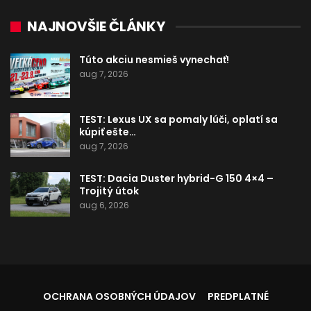
NAJNOVŠIE ČLÁNKY
Túto akciu nesmieš vynechať!
aug 7, 2026
TEST: Lexus UX sa pomaly lúči, oplatí sa
kúpiť ešte…
aug 7, 2026
TEST: Dacia Duster hybrid-G 150 4×4 –
Trojitý útok
aug 6, 2026
OCHRANA OSOBNÝCH ÚDAJOV
PREDPLATNÉ