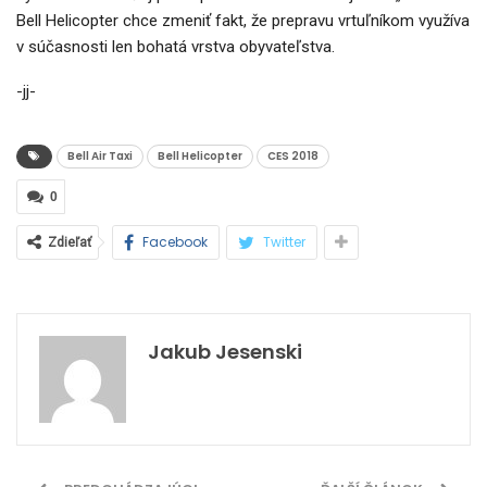
Bell Helicopter chce zmeniť fakt, že prepravu vrtuľníkom využíva
v súčasnosti len bohatá vrstva obyvateľstva.
-jj-
Bell Air Taxi
Bell Helicopter
CES 2018
0
Facebook
Twitter
Zdieľať
Jakub Jesenski