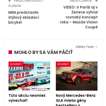
PREDCHÁDZAJÚCI
ĎALŠÍ ČLÁNOK
ČLÁNOK
VIDEO: V Paríži aj v
Ženeve vyhral
MINI predstavilo
rovnaký koncept
štýlový skladací
roka – Mazda Vision
bicykel
Coupé
Všetky Texty
MOHLO BY SA VÁM PÁČIŤ
NOVINKY
NOVINKY
Túto akciu nesmieš
Nový Mercedes-Benz
vynechať!
GLA mieša gény
bestselleru s