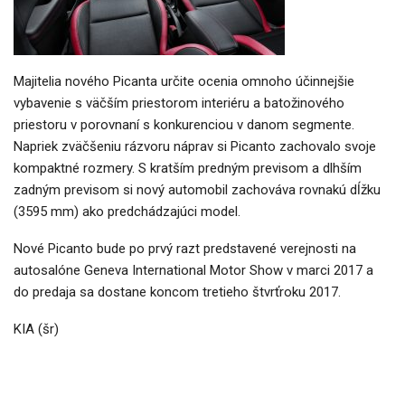
Majitelia nového Picanta určite ocenia omnoho účinnejšie
vybavenie s väčším priestorom interiéru a batožinového
priestoru v porovnaní s konkurenciou v danom segmente.
Napriek zväčšeniu rázvoru náprav si Picanto zachovalo svoje
kompaktné rozmery. S kratším predným previsom a dlhším
zadným previsom si nový automobil zachováva rovnakú dĺžku
(3595 mm) ako predchádzajúci model.
Nové Picanto bude po prvý razt predstavené verejnosti na
autosalóne Geneva International Motor Show v marci 2017 a
do predaja sa dostane koncom tretieho štvrťroku 2017.
KIA (šr)