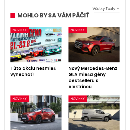
Všetky Texty
MOHLO BY SA VÁM PÁČIŤ
NOVINKY
NOVINKY
Túto akciu nesmieš
Nový Mercedes-Benz
vynechať!
GLA mieša gény
bestselleru s
elektrinou
NOVINKY
NOVINKY