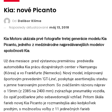
Kia: nové Picanto
Od
Dalibor Klíma
Naposledy aktualizované
máj 13, 2018
Kia Motors ukázala prvé fotografie tretej generácie modelu Kia
Picanto, jedného z medzinárodne najpredávanejších modelov
spoločnosti Kia.
Už dva mesiace pred výstavnou premiériou predviedla
automobilka Kia prácu dizajnérskych centier v Namyangu
(Kórea) a vo Frankfurte (Nemecko). Nový model, inšpirovaný
športovým prevedením ‘GT-Line’, poskytuje asertívnejšiu stavbu
s jemne tvarovaným povrchom. So zväčšením rázvoru náprav
o 15mm (z 2385 na 2400 mm) zvýrazňuje pneumatiky vozidla,
čo opäť podčiarkne jeho sebavedomejší vzhľad. Pritom škála
farieb novej Kia Picanto je rozmanitejšia ako kedykoľvek
predtým, s možnosťou voľby z 11 jedinečných farieb