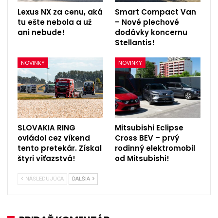
Lexus NX za cenu, aká
Smart Compact Van
tu ešte nebola a už
– Nové plechové
ani nebude!
dodávky koncernu
Stellantis!
NOVINKY
NOVINKY
SLOVAKIA RING
Mitsubishi Eclipse
ovládol cez víkend
Cross BEV – prvý
tento pretekár. Získal
rodinný elektromobil
štyri víťazstvá!
od Mitsubishi!
NÁSLEDUJÚCA
ĎALŠIA