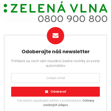
Odoberajte náš newsletter
Prihláste sa, nech vám neuniknú žiadne novinky zo sveta
automobilov
Odoberať
Odoslaním vyjadrujete súhlas s podmienkami
Ochrany
osobných údajov