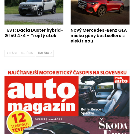
TEST: Dacia Duster hybrid-
Nový Mercedes-Benz GLA
G 150 4×4 – Trojitý útok
mieša gény bestselleru s
elektrinou
NÁSLEDUJÚCA
ĎALŠIA