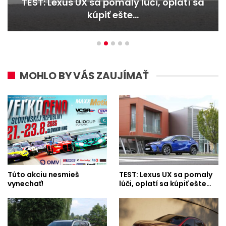
ST: Lexus UX sa pomaly lúči, oplatí sa
TE
kúpiť ešte…
MOHLO BY VÁS ZAUJÍMAŤ
Túto akciu nesmieš
TEST: Lexus UX sa pomaly
vynechať!
lúči, oplatí sa kúpiť ešte…