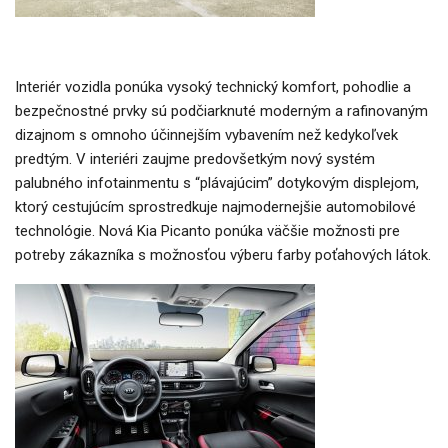
Interiér vozidla ponúka vysoký technický komfort, pohodlie a
bezpečnostné prvky sú podčiarknuté moderným a rafinovaným
dizajnom s omnoho účinnejším vybavením než kedykoľvek
predtým. V interiéri zaujme predovšetkým nový systém
palubného infotainmentu s “plávajúcim” dotykovým displejom,
ktorý cestujúcím sprostredkuje najmodernejšie automobilové
technológie. Nová Kia Picanto ponúka väčšie možnosti pre
potreby zákazníka s možnosťou výberu farby poťahových látok.