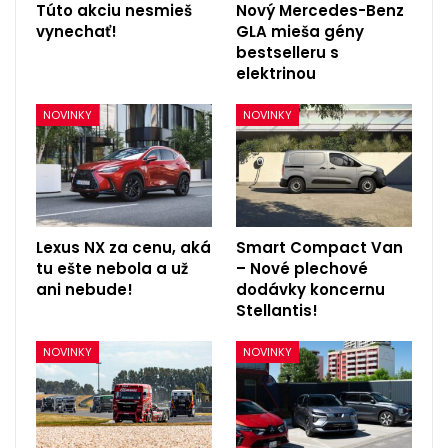
Túto akciu nesmieš
Nový Mercedes-Benz
vynechať!
GLA mieša gény
bestselleru s
elektrinou
NOVINKY
NOVINKY
Lexus NX za cenu, aká
Smart Compact Van
tu ešte nebola a už
– Nové plechové
ani nebude!
dodávky koncernu
Stellantis!
NOVINKY
NOVINKY