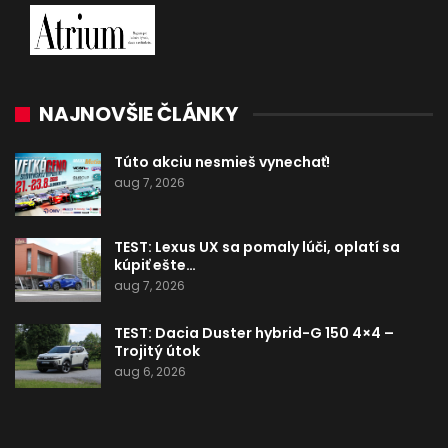
NAJNOVŠIE ČLÁNKY
Túto akciu nesmieš vynechať!
aug 7, 2026
TEST: Lexus UX sa pomaly lúči, oplatí sa
kúpiť ešte…
aug 7, 2026
TEST: Dacia Duster hybrid-G 150 4×4 –
Trojitý útok
aug 6, 2026