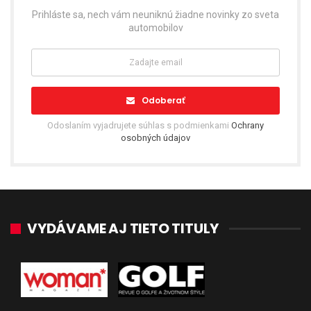
Prihláste sa, nech vám neuniknú žiadne novinky zo sveta
automobilov
Odoberať
Odoslaním vyjadrujete súhlas s podmienkami
Ochrany
osobných údajov
VYDÁVAME AJ TIETO TITULY