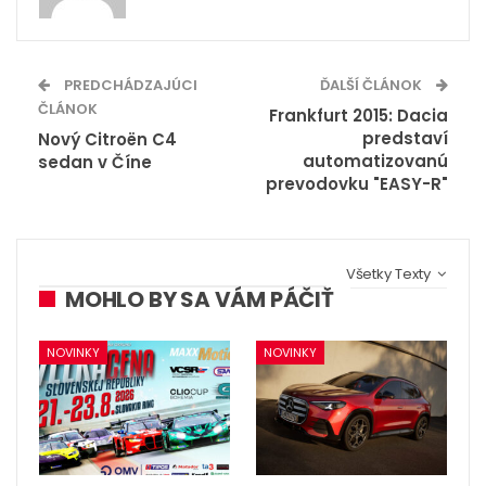
PREDCHÁDZAJÚCI
ĎALŠÍ ČLÁNOK
ČLÁNOK
Frankfurt 2015: Dacia
predstaví
Nový Citroën C4
automatizovanú
sedan v Číne
prevodovku "EASY-R"
Všetky Texty
MOHLO BY SA VÁM PÁČIŤ
NOVINKY
NOVINKY