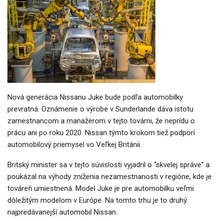
Nová generácia Nissanu Juke bude podľa automobilky
prevratná. Oznámenie o výrobe v Sunderlande dáva istotu
zamestnancom a manažérom v tejto továrni, že neprídu o
prácu ani po roku 2020. Nissan týmto krokom tiež podporí
automobilový priemysel vo Veľkej Británii.
Britský minister sa v tejto súvislosti vyjadril o “skvelej správe” a
poukázal na výhody zníženia nezamestnanosti v regióne, kde je
továreň umiestnená. Model Juke je pre automobilku veľmi
dôležitým modelom v Európe. Na tomto trhu je to druhý
najpredávanejší automobil Nissan.