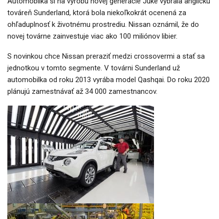
Automobilka si na výrobu novej generácie Juke vybrala anglickú
továreň Sunderland, ktorá bola niekoľkokrát ocenená za
ohľaduplnosť k životnému prostrediu. Nissan oznámil, že do
novej továrne zainvestuje viac ako 100 miliónov libier.
S novinkou chce Nissan preraziť medzi crossovermi a stať sa
jednotkou v tomto segmente. V továrni Sunderland už
automobilka od roku 2013 vyrába model Qashqai. Do roku 2020
plánujú zamestnávať až 34 000 zamestnancov.