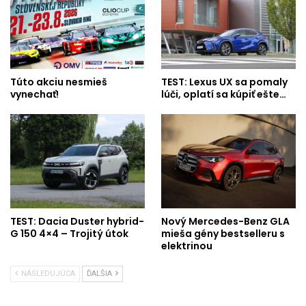
Túto akciu nesmieš
TEST: Lexus UX sa pomaly
vynechať!
lúči, oplatí sa kúpiť ešte…
TEST: Dacia Duster hybrid-
Nový Mercedes-Benz GLA
G 150 4×4 – Trojitý útok
mieša gény bestselleru s
elektrinou
NÁSLEDUJÚCA
ĎALŠIA