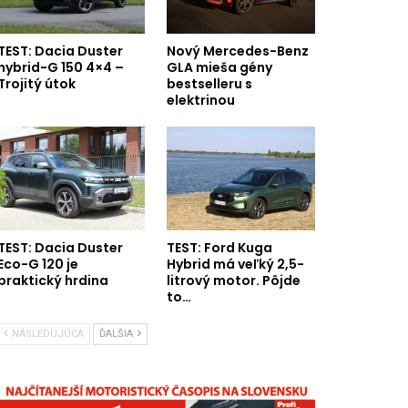
TEST: Dacia Duster
Nový Mercedes-Benz
hybrid-G 150 4×4 –
GLA mieša gény
Trojitý útok
bestselleru s
elektrinou
TEST: Dacia Duster
TEST: Ford Kuga
Eco-G 120 je
Hybrid má veľký 2,5-
praktický hrdina
litrový motor. Pôjde
to…
NÁSLEDUJÚCA
ĎALŠIA