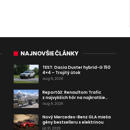
NAJNOVŠIE ČLÁNKY
TEST: Dacia Duster hybrid-G 150
4×4 – Trojitý útok
aug 6, 2026
Reportáž: Renaultom Trafic
z najvyšších hôr na najkratšie…
aug 6, 2026
Nový Mercedes-Benz GLA mieša
gény bestselleru s elektrinou
júl 31, 2026