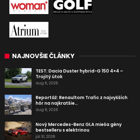
NAJNOVŠIE ČLÁNKY
TEST: Dacia Duster hybrid-G 150 4×4 –
Trojitý útok
aug 6, 2026
Reportáž: Renaultom Trafic z najvyšších
hôr na najkratšie…
aug 6, 2026
Nový Mercedes-Benz GLA mieša gény
bestselleru s elektrinou
júl 31, 2026