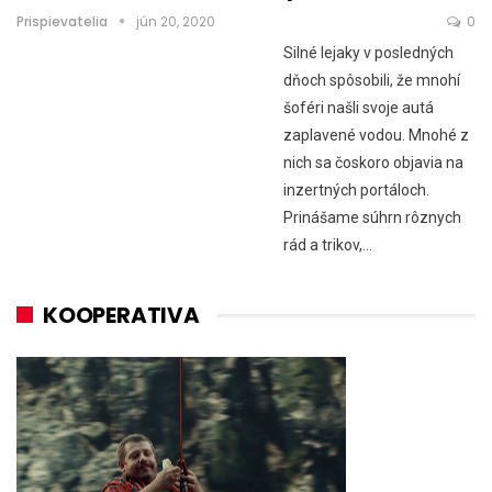
Prispievatelia
jún 20, 2020
0
Silné lejaky v posledných
dňoch spôsobili, že mnohí
šoféri našli svoje autá
zaplavené vodou. Mnohé z
nich sa čoskoro objavia na
inzertných portáloch.
Prinášame súhrn rôznych
rád a trikov,…
KOOPERATIVA