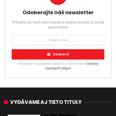
Odoberajte náš newsletter
Prihláste sa, nech vám neuniknú žiadne novinky zo sveta
automobilov
Odoberať
Odoslaním vyjadrujete súhlas s podmienkami
Ochrany
osobných údajov
VYDÁVAME AJ TIETO TITULY