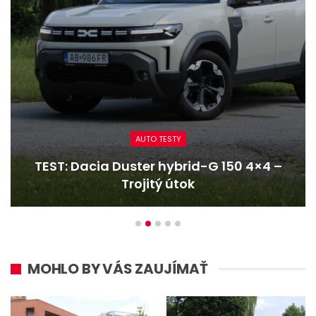
CESTOVANIE
 –
Reportáž: Renaultom Trafic z najvyšší
hôr na najkratšie…
MOHLO BY VÁS ZAUJÍMAŤ