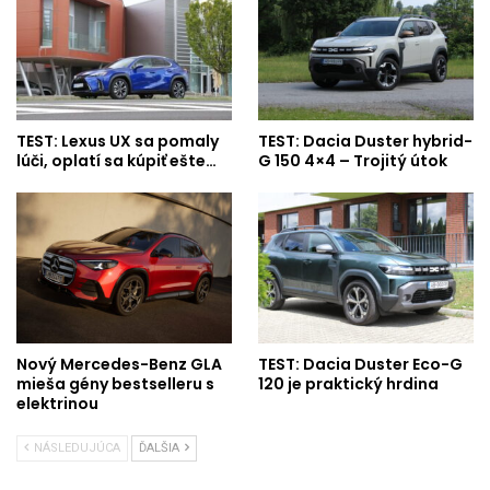
TEST: Lexus UX sa pomaly
TEST: Dacia Duster hybrid-
lúči, oplatí sa kúpiť ešte…
G 150 4×4 – Trojitý útok
Nový Mercedes-Benz GLA
TEST: Dacia Duster Eco-G
mieša gény bestselleru s
120 je praktický hrdina
elektrinou
NÁSLEDUJÚCA
ĎALŠIA