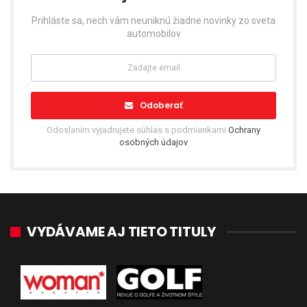
Prihláste sa, nech vám neuniknú žiadne novinky zo sveta
automobilov
Odoberať
Odoslaním vyjadrujete súhlas s podmienkami
Ochrany
osobných údajov
VYDÁVAME AJ TIETO TITULY