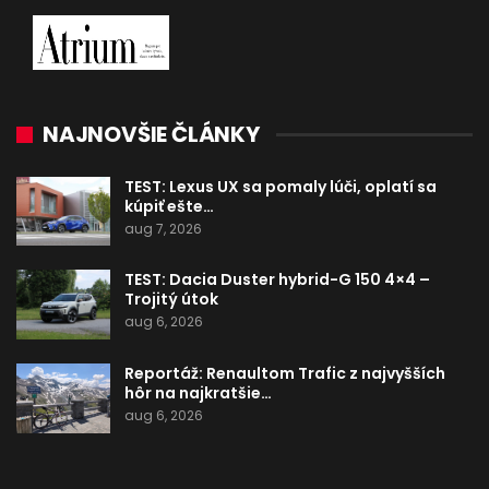
NAJNOVŠIE ČLÁNKY
TEST: Lexus UX sa pomaly lúči, oplatí sa
kúpiť ešte…
aug 7, 2026
TEST: Dacia Duster hybrid-G 150 4×4 –
Trojitý útok
aug 6, 2026
Reportáž: Renaultom Trafic z najvyšších
hôr na najkratšie…
aug 6, 2026