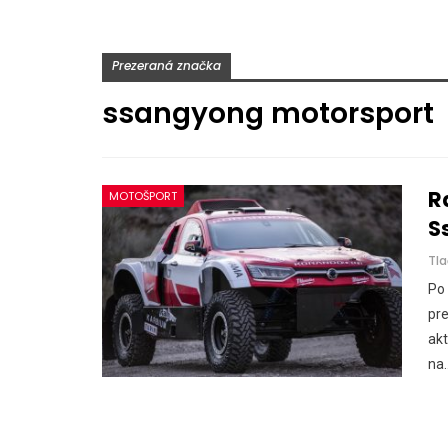
Prezeraná značka
ssangyong motorsport
R
MOTOŠPORT
S
Tl
Po 
pre
akt
na