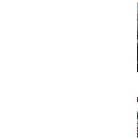
AUTO TESTY
,
TEST: Dacia Duster hybrid-G 150
4×4 – Trojitý útok
Daniel Balucha
aug 6, 2026
0