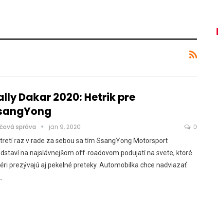
ally Dakar 2020: Hetrik pre
sangYong
ačová správa
jan 9, 2020
0
tretí raz v rade za sebou sa tím SsangYong Motorsport
dstaví na najslávnejšom off-roadovom podujatí na svete, ktoré
éri prezývajú aj pekelné preteky. Automobilka chce nadviazať
…