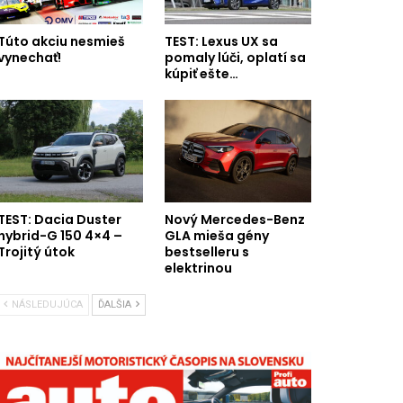
Túto akciu nesmieš
TEST: Lexus UX sa
vynechať!
pomaly lúči, oplatí sa
kúpiť ešte…
TEST: Dacia Duster
Nový Mercedes-Benz
hybrid-G 150 4×4 –
GLA mieša gény
Trojitý útok
bestselleru s
elektrinou
NÁSLEDUJÚCA
ĎALŠIA