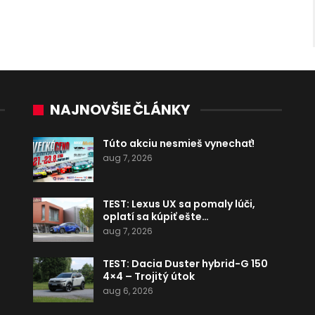
NAJNOVŠIE ČLÁNKY
Túto akciu nesmieš vynechať!
aug 7, 2026
TEST: Lexus UX sa pomaly lúči,
oplatí sa kúpiť ešte…
aug 7, 2026
TEST: Dacia Duster hybrid-G 150
4×4 – Trojitý útok
aug 6, 2026