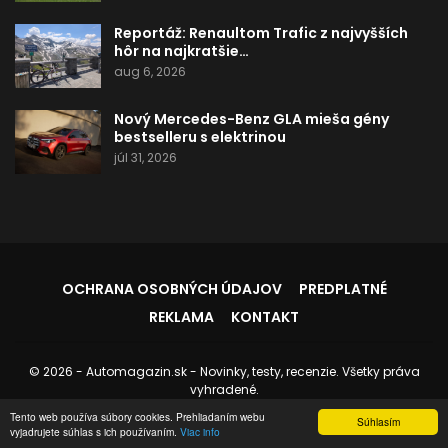
Reportáž: Renaultom Trafic z najvyšších
hôr na najkratšie…
aug 6, 2026
Nový Mercedes-Benz GLA mieša gény
bestselleru s elektrinou
júl 31, 2026
OCHRANA OSOBNÝCH ÚDAJOV
PREDPLATNÉ
REKLAMA
KONTAKT
© 2026 - Automagazin.sk - Novinky, testy, recenzie. Všetky práva
vyhradené.
Tento web používa súbory cookies. Prehliadaním webu
Stránku spravuje:
Instedo.com
Súhlasím
vyjadrujete súhlas s ich používaním.
Viac info