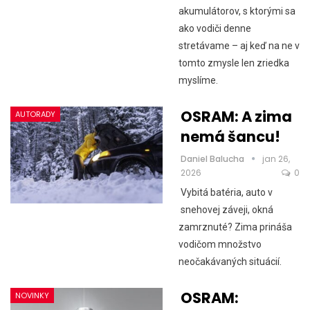
akumulátorov, s ktorými sa
ako vodiči denne
stretávame – aj keď na ne v
tomto zmysle len zriedka
myslíme.
OSRAM: A zima
AUTORADY
nemá šancu!
Daniel Balucha
jan 26,
2026
0
Vybitá batéria, auto v
snehovej záveji, okná
zamrznuté? Zima prináša
vodičom množstvo
neočakávaných situácií.
OSRAM:
NOVINKY