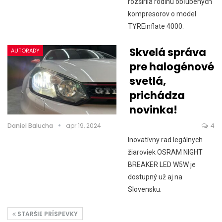
rozšírila rodinu obľúbených
kompresorov o model
TYREinflate 4000.
Skvelá správa
AUTORADY
pre halogénové
svetlá,
prichádza
novinka!
Daniel Balucha
apr 19, 2024
4
Inovatívny rad legálnych
žiaroviek OSRAM NIGHT
BREAKER LED W5W je
dostupný už aj na
Slovensku.
STARŠIE PRÍSPEVKY