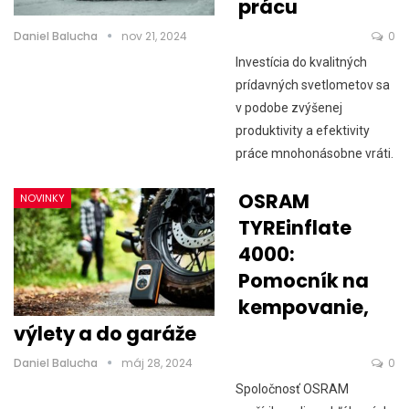
prácu
Daniel Balucha
nov 21, 2024
0
Investícia do kvalitných
prídavných svetlometov sa
v podobe zvýšenej
produktivity a efektivity
práce mnohonásobne vráti.
OSRAM
NOVINKY
TYREinflate
4000:
Pomocník na
kempovanie,
výlety a do garáže
Daniel Balucha
máj 28, 2024
0
Spoločnosť OSRAM