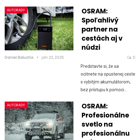
OSRAM:
AUTORADY
Spoľahlivý
partner na
cestách aj v
núdzi
Daniel Balucha
jan 23, 2025
0
Predstavte si, že sa
ocitnete na opustenej ceste
s vybitým akumulátorom,
bez prístupu k pomoci...
OSRAM:
AUTORADY
Profesionálne
svetlo na
profesionálnu