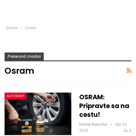
Domov
Osram
Prezeraná značka
Osram
OSRAM:
AUTORADY
Pripravte sa na
cestu!
Daniel Balucha
apr 23,
2026
0