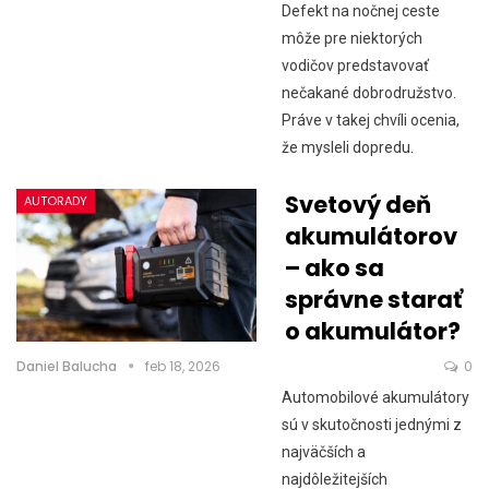
Defekt na nočnej ceste
môže pre niektorých
vodičov predstavovať
nečakané dobrodružstvo.
Práve v takej chvíli ocenia,
že mysleli dopredu.
Svetový deň
AUTORADY
akumulátorov
– ako sa
správne starať
o akumulátor?
Daniel Balucha
feb 18, 2026
0
Automobilové akumulátory
sú v skutočnosti jednými z
najväčších a
najdôležitejších