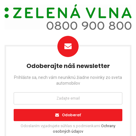
Odoberajte náš newsletter
Prihláste sa, nech vám neuniknú žiadne novinky zo sveta
automobilov
Odoberať
Odoslaním vyjadrujete súhlas s podmienkami
Ochrany
osobných údajov