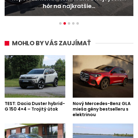
ôr na najkratšie…
best
MOHLO BY VÁS ZAUJÍMAŤ
TEST: Dacia Duster hybrid-
Nový Mercedes-Benz GLA
G 150 4×4 – Trojitý útok
mieša gény bestselleru s
elektrinou