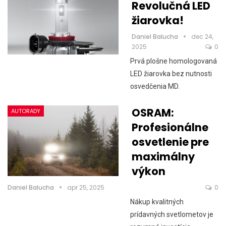
Revolučná LED
žiarovka!
Daniel Balucha
dec 24,
2025
0
Prvá plošne homologovaná
LED žiarovka bez nutnosti
osvedčenia MD.
OSRAM:
AUTORADY
Profesionálne
osvetlenie pre
maximálny
výkon
Daniel Balucha
apr 25, 2025
0
Nákup kvalitných
prídavných svetlometov je