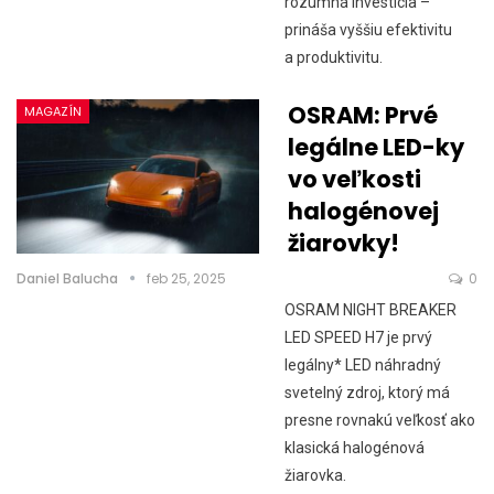
rozumná investícia –
prináša vyššiu efektivitu
a produktivitu.
OSRAM: Prvé
MAGAZÍN
legálne LED-ky
vo veľkosti
halogénovej
žiarovky!
Daniel Balucha
feb 25, 2025
0
OSRAM NIGHT BREAKER
LED SPEED H7 je prvý
legálny* LED náhradný
svetelný zdroj, ktorý má
presne rovnakú veľkosť ako
klasická halogénová
žiarovka.