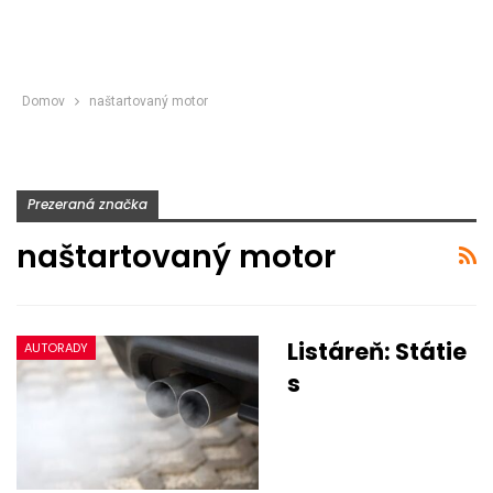
Domov
naštartovaný motor
Prezeraná značka
naštartovaný motor
Listáreň: Státie
AUTORADY
s