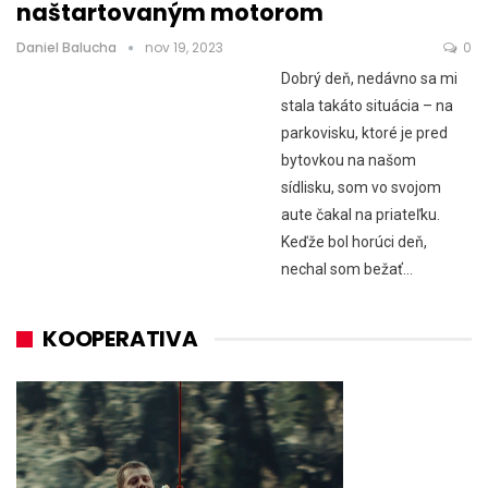
naštartovaným motorom
Daniel Balucha
nov 19, 2023
0
Dobrý deň, nedávno sa mi
stala takáto situácia – na
parkovisku, ktoré je pred
bytovkou na našom
sídlisku, som vo svojom
aute čakal na priateľku.
Keďže bol horúci deň,
nechal som bežať…
KOOPERATIVA