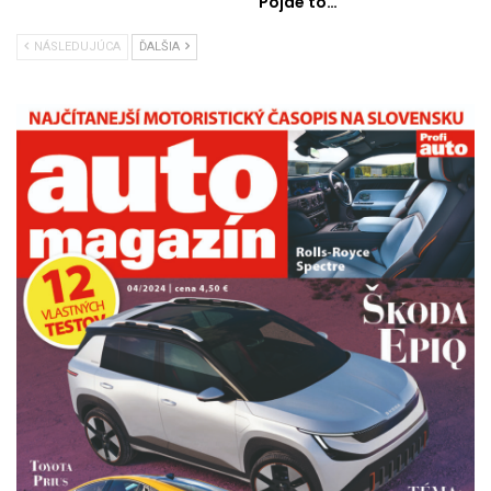
Pôjde to…
NÁSLEDUJÚCA
ĎALŠIA