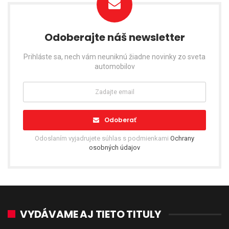
Odoberajte náš newsletter
Prihláste sa, nech vám neuniknú žiadne novinky zo sveta
automobilov
Odoberať
Odoslaním vyjadrujete súhlas s podmienkami
Ochrany
osobných údajov
VYDÁVAME AJ TIETO TITULY