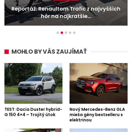
Reportáž: Renaultom Trafic z najvyšších
hôr na najkratšie…
MOHLO BY VÁS ZAUJÍMAŤ
TEST: Dacia Duster hybrid-
Nový Mercedes-Benz GLA
G 150 4×4 – Trojitý útok
mieša gény bestselleru s
elektrinou