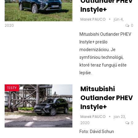
Outlander PHEV
Instyle+
Marek PAUCO
jún 4,
2020
0
Mitusbishi Outlander PHEV
Instyle+ prešlo
modernizáciou. Je
symfóniou technológii,
ktoré teraz fungujú ešte
lepšie.
Mitsubishi
TESTY
Outlander PHEV
Instyle+
Marek PAUCO
jan 23,
2020
0
Foto: Dávid Schun