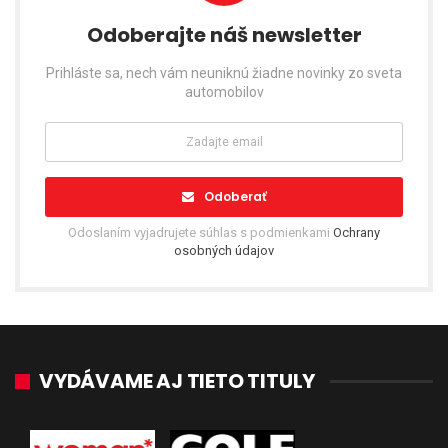
Odoberajte náš newsletter
Prihláste sa, nech vám neuniknú žiadne novinky zo sveta
automobilov
Odoberať
Odoslaním vyjadrujete súhlas s podmienkami
Ochrany
osobných údajov
VYDÁVAME AJ TIETO TITULY