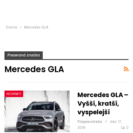
Domov
Mercedes GLA
Prezeraná značka
Mercedes GLA
Mercedes GLA –
NOVINKY
Vyšší, kratší,
vyspelejší
Prispievatelia
dec 17,
2019
0