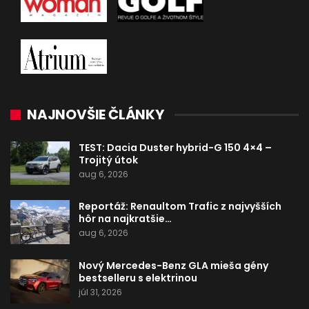
NAJNOVŠIE ČLÁNKY
TEST: Dacia Duster hybrid-G 150 4×4 –
Trojitý útok
aug 6, 2026
Reportáž: Renaultom Trafic z najvyšších
hôr na najkratšie…
aug 6, 2026
Nový Mercedes-Benz GLA mieša gény
bestselleru s elektrinou
júl 31, 2026