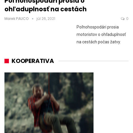
Poľnohospodári prosia o
ohľaduplnosť na cestách
Marek PAUCO
júl 26, 2021
0
Poľnohospodári prosia
motoristov o ohľaduplnosť
na cestách počas žatvy.
KOOPERATIVA