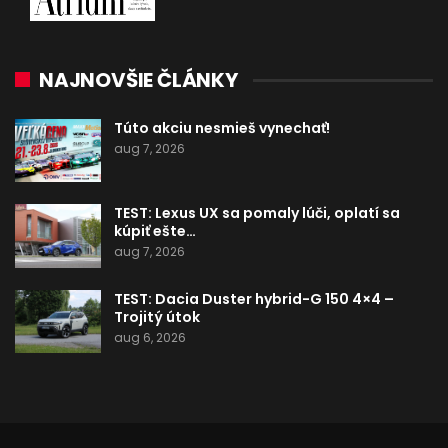
NAJNOVŠIE ČLÁNKY
Túto akciu nesmieš vynechať!
aug 7, 2026
TEST: Lexus UX sa pomaly lúči, oplatí sa
kúpiť ešte…
aug 7, 2026
TEST: Dacia Duster hybrid-G 150 4×4 –
Trojitý útok
aug 6, 2026