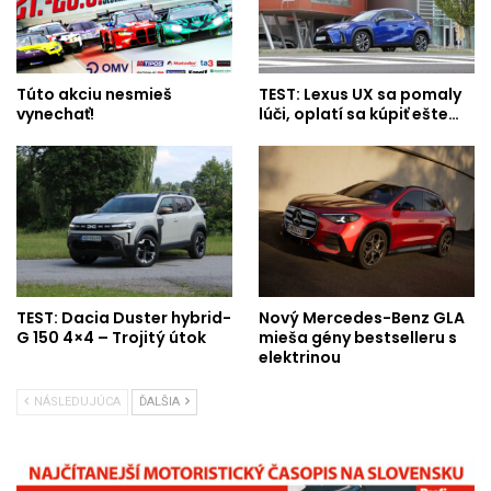
Túto akciu nesmieš
TEST: Lexus UX sa pomaly
vynechať!
lúči, oplatí sa kúpiť ešte…
TEST: Dacia Duster hybrid-
Nový Mercedes-Benz GLA
G 150 4×4 – Trojitý útok
mieša gény bestselleru s
elektrinou
NÁSLEDUJÚCA
ĎALŠIA