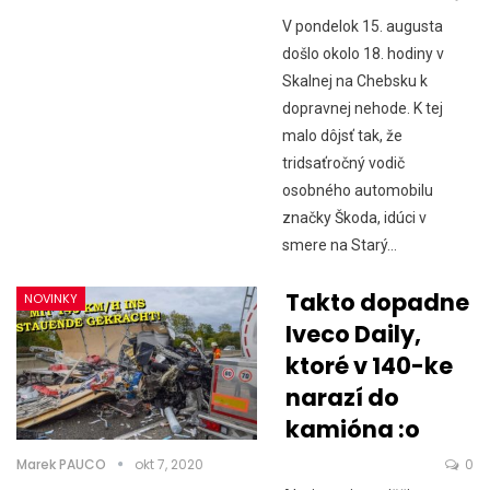
V pondelok 15. augusta
došlo okolo 18. hodiny v
Skalnej na Chebsku k
dopravnej nehode. K tej
malo dôjsť tak, že
tridsaťročný vodič
osobného automobilu
značky Škoda, idúci v
smere na Starý…
Takto dopadne
NOVINKY
Iveco Daily,
ktoré v 140-ke
narazí do
kamióna :o
Marek PAUCO
okt 7, 2020
0