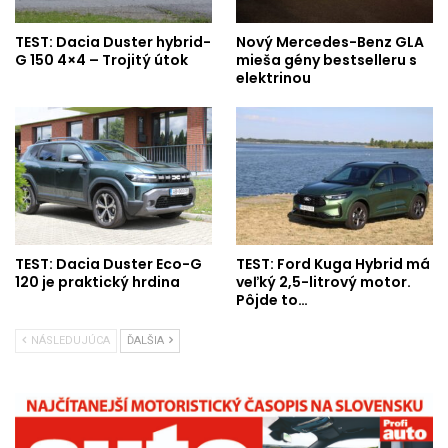
TEST: Dacia Duster hybrid-
Nový Mercedes-Benz GLA
G 150 4×4 – Trojitý útok
mieša gény bestselleru s
elektrinou
TEST: Dacia Duster Eco-G
TEST: Ford Kuga Hybrid má
120 je praktický hrdina
veľký 2,5-litrový motor.
Pôjde to…
NÁSLEDUJÚCA
ĎALŠIA