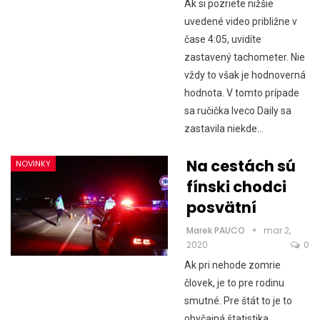
Ak si pozriete nižšie
uvedené video približne v
čase 4:05, uvidíte
zastavený tachometer. Nie
vždy to však je hodnoverná
hodnota. V tomto prípade
sa ručička Iveco Daily sa
zastavila niekde…
Na cestách sú
NOVINKY
fínski chodci
posvätní
Marek PAUCO
mar 2,
2020
0
Ak pri nehode zomrie
človek, je to pre rodinu
smutné. Pre štát to je to
obyčajná štatistika.