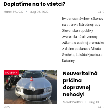
Doplatíme na to všetci?
Marek PAUCO
aug 26, 2022
0
Evidencia návrhov zákonov
na stránke Národnej rady
Slovenskej republiky
zverejnila návrh zmeny
zákona o cestnej premávke
z dielne poslancov Miloša
Svrčeka, Lukáša Kyselicu a
Kataríny…
Neuveriteľná
NOVINKY
príčina
dopravnej
nehody!
Marek PAUCO
aug 18,
2022
0