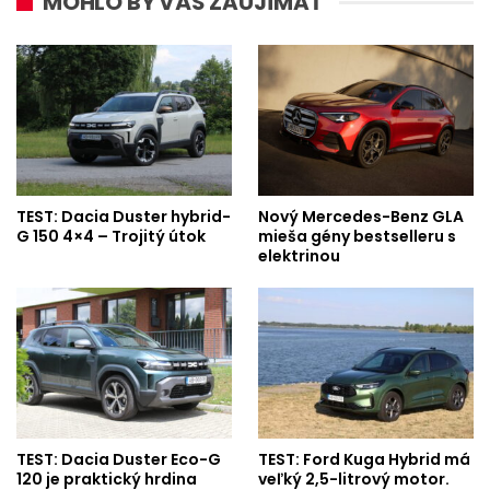
MOHLO BY VÁS ZAUJÍMAŤ
TEST: Dacia Duster hybrid-
Nový Mercedes-Benz GLA
G 150 4×4 – Trojitý útok
mieša gény bestselleru s
elektrinou
TEST: Dacia Duster Eco-G
TEST: Ford Kuga Hybrid má
120 je praktický hrdina
veľký 2,5-litrový motor.