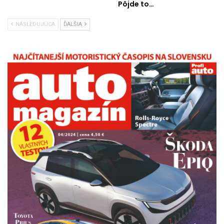
Pôjde to…
NÁSLEDUJÚCA
ĎALŠIA