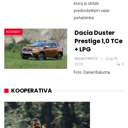
ktorú si obľúbi
predovšetkým vaša
peňaženka.
Dacia Duster
NOVINKY
Prestige 1,0 TCe
+ LPG
Marek PAUCO
aug 19,
2020
0
Foto: Daniel Balucha
KOOPERATIVA