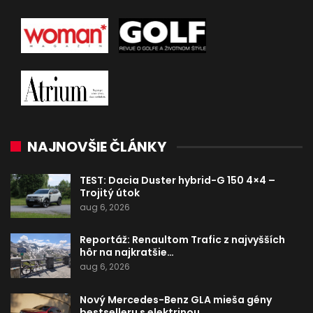
NAJNOVŠIE ČLÁNKY
TEST: Dacia Duster hybrid-G 150 4×4 –
Trojitý útok
aug 6, 2026
Reportáž: Renaultom Trafic z najvyšších
hôr na najkratšie…
aug 6, 2026
Nový Mercedes-Benz GLA mieša gény
bestselleru s elektrinou