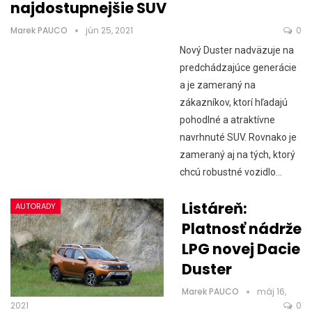
najdostupnejšie SUV
Marek PAUCO
jún 25, 2021
0
Nový Duster nadväzuje na
predchádzajúce generácie
a je zameraný na
zákazníkov, ktorí hľadajú
pohodlné a atraktívne
navrhnuté SUV. Rovnako je
zameraný aj na tých, ktorý
chcú robustné vozidlo…
Listáreň:
AUTORADY
Platnosť nádrže
LPG novej Dacie
Duster
Marek PAUCO
máj 16,
2021
0