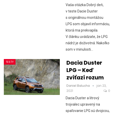
Vaša otázka Dobrý deň,
v teste Dacie Duster
s originálnou montážou
LPG som objavil informáciu,
ktorá ma prekvapila.
V článku uvádzate, že LPG
nádrž je doživotná. Nakoľko
som v minulosti…
Dacia Duster
TESTY
LPG – Keď
zvíťazí rozum
Daniel Balucha
jan 23,
2021
0
Dacia Duster a litrový
trojvalec upravený na
spaľovanie LPG sú dvojicou,