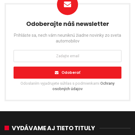
Odoberajte náš newsletter
Prihláste sa, nech vám neuniknú žiadne novinky zo sveta
automobilov
Odoberať
Odoslaním vyjadrujete súhlas s podmienkami
Ochrany
osobných údajov
VYDÁVAME AJ TIETO TITULY